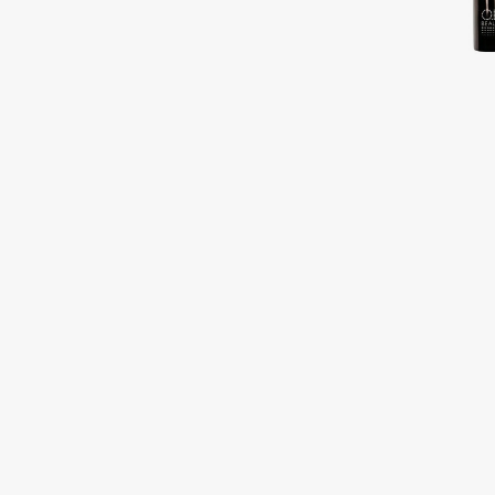
Подарки
0 - 9
Для дома
100BON
22|11
Техника
A
Acqua di Parma
Amina Daudova Brushes
Acque di Italia
Amouage
Adele for you
Amuleto Di Casa
Advante
Angiopharm
ЭКСКЛЮЗИВ
ЭКСКЛЮЗИВ
Aesop
Annbeauty
Age Stop
Anua
ЭКСКЛЮЗИВ
Apadent
AHFA Cosmetics
Apagard
Ajmal