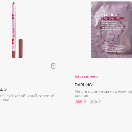
Dr.Althea
Dr.Ceuracle
Dr.Jart+
DSD de Luxe
Dyson
бестселлер
DARLING*
ABO
Маска освежающая с wow-э
cияния
ля губ устойчивый гелевый
olume
208 ₽
260 ₽
Estée Lauder
Etat Pur
Etude House
Etude organix