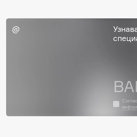
EGIA
EpilProfi
Eigshow
Erborian
Elemis
Essence
Узнав
Elian Russia
Essential Parfums Paris
специ
Elie Saab
Estrâde
F
ВА
FANE
Flipper
Farmstay
FLOEMA
Согла
Felce Azzurra
Floraïku
инфор
Fillerina
Forlle'd
ЭКСКЛЮЗИВ
Fiona Franchimon