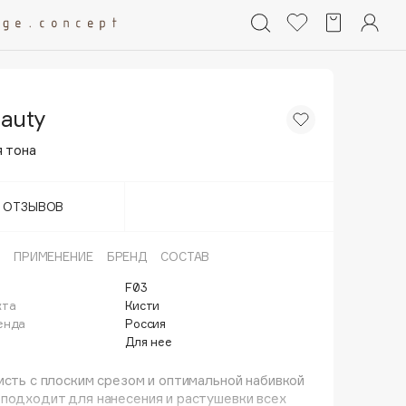
auty
 тона
Т ОТЗЫВОВ
ПРИМЕНЕНИЕ
БРЕНД
СОСТАВ
F03
кта
Кисти
енда
Россия
Для нее
исть с плоским срезом и оптимальной набивкой
подходит для нанесения и растушевки всех