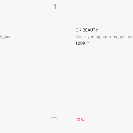
OK BEAUTY
пудры
Кисть универсальная для ли
1260 ₽
Consly
Corimo
CosRX
Cottolina
Crescina
Cunzite
Curaprox
20%