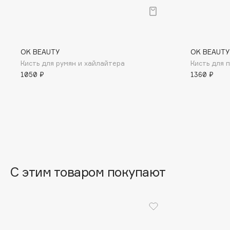
BLOME
OK BEAUTY
OK BEAUTY
C
Кисть для румян и хайлайтера
Кисть для 
1050 ₽
1360 ₽
Cadence
Chupa Chups
Capelli Dorati
Clarette
Carbon Theory
Clarins
Carmex
Clarins Precious
Carolina Herrera
Clinique
Catrice
Clive Christian
Celimax
Club De Nuit
С этим товаром покупают
Cettua
Collagenina