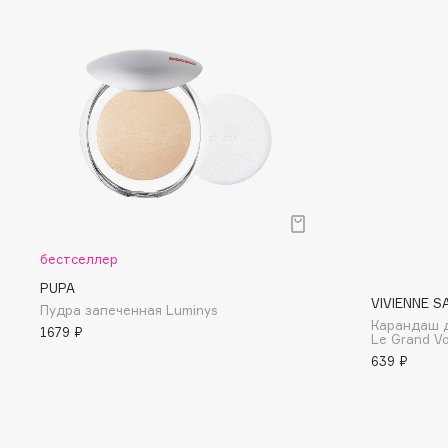
D
d'Alba
Dior
DABO
Divage
DARLING*
Dolce & Gabbana
Darphin
Dolomit
Davines
Dorco
Deonica
DP Daily Perfection
Dessange
Dr. Vranjes Firenze
бестселлер
PUPA
VIVIENNE S
Пудра запеченная Luminys
E
Карандаш д
1679 ₽
Le Grand V
639 ₽
Eat My
Ella Bartsueva Brushes
Ecolatier
EMBRACE Haircare
Ecotools
Emmanuelle Jane
EGG
Enough