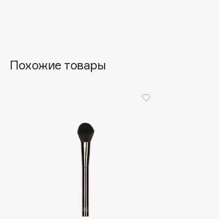
Aravia Professional
Alix Avien
Arcadia
Allies of Skin
Archetype
AMAN
Похожие товары
B
Babor
beautyblender
Baffy
Bebble
Balmain Hair Couture
Beverly Hills Polo Club
ЭКСКЛЮЗИВ
Biodance
Banderas
Bioderma
Basicare
Biomed
Batiste
Biorepair
Beauty Bomb
Blanx
Beauty Pati
Blistex
Beautyblades
НОВИНКА