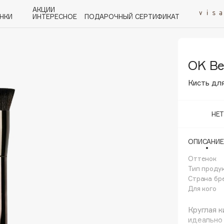
АКЦИИ
НКИ
ИНТЕРЕСНОЕ
ПОДАРОЧНЫЙ СЕРТИФИКАТ
OK Be
P
Q
R
S
T
U
V
W
Y
Z
А - Я
Кисть для
НЕ
ОПИСАНИЕ
Angiopharm
KIKO Milano
Оттенок
Тип проду
Estée Lauder
Страна бр
Clarins
Для кого
Круглая к
идеально 