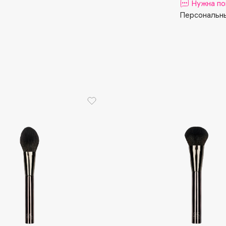
Aveda
Нужна по
Персональны
Avene
Boadicea The Victorious
Bobbi Brown
BOOMSHOP
BORK
Brunello Cucinelli
Bvlgari
by TERRY
BY WISHTREND
Byredo