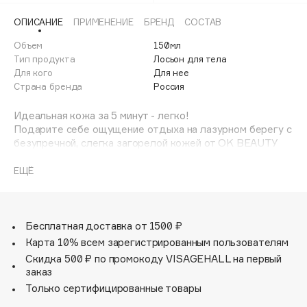
Adele for you
Финал лета
ОПИСАНИЕ
ПРИМЕНЕНИЕ
БРЕНД
СОСТАВ
Advante
ЭКСКЛЮЗИВ
1 АВГ - 31 АВГ
Объем
150мл
Aesop
Тип продукта
Лосьон для тела
Age Stop
Для кого
Для нее
ЭКСКЛЮЗИВ
Страна бренда
Россия
AHFA Cosmetics
Ajmal
Идеальная кожа за 5 минут - легко!
Подарите себе ощущение отдыха на лазурном берегу с
Alix Avien
безупречной, слегка загорелой кожей от OK BEAUTY
Allies of Skin
FLASH & CARE
AMAN
Невесомая текстура и формула на основе комплекса
ЕЩЁ
легких и богатейших по свойствам масел глубоко
Amina Daudova Brushes
увлажнит кожу и заставит ее «сиять изнутри», а
Amouage
сияющие микрочастицы моментально преобразят,
создавая эффект мерцания и гладкой идеальной кожи с
Amuleto Di Casa
Бесплатная доставка от 1500 ₽
обложки.
Карта 10% всем зарегистрированным пользователям
Angiopharm
ЭКСКЛЮЗИВ
Скидка 500 ₽ по промокоду VISAGEHALL на первый
Annbeauty
• Быстро впитывается, не пачкая одежду
заказ
Anua
Только сертифицированные товары
• Придает легкий оттенок загара
Apadent