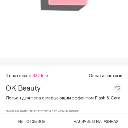
Подарки
Tom Ford
HFC
Для дома
Angiopharm
Техника
KIKO Milano
Estée Lauder
Clarins
0 - 9
100BON
4 платежа ×
437 ₽
>
Оплата частями
22|11
OK Beauty
Лосьон для тела с мерцающим эффектом Flash & Care
A
*Цена на сайте может отличаться от цены в офлайн
Acqua di Parma
НЕТ ОТЗЫВОВ
НАЛИЧИЕ В МАГАЗИНАХ
Acque di Italia