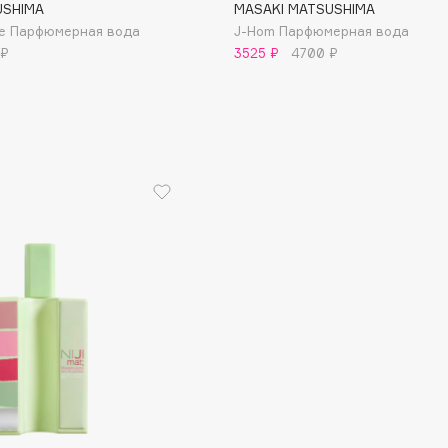
USHIMA
MASAKI MATSUSHIMA
ne Парфюмерная вода
J-Hom Парфюмерная вода
 ₽
3525 ₽
4700 ₽
Institute Estelare
Instytutum
invisibobble
IS Clinical
Jo Malone London
Juliette Has A Gun
Juvena