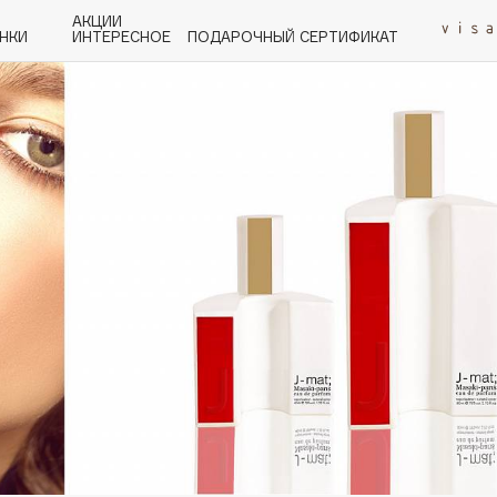
АКЦИИ
НКИ
ИНТЕРЕСНОЕ
ПОДАРОЧНЫЙ СЕРТИФИКАТ
P
Q
R
S
T
U
V
W
Y
Z
А - Я
Angiopharm
KIKO Milano
Estée Lauder
Clarins