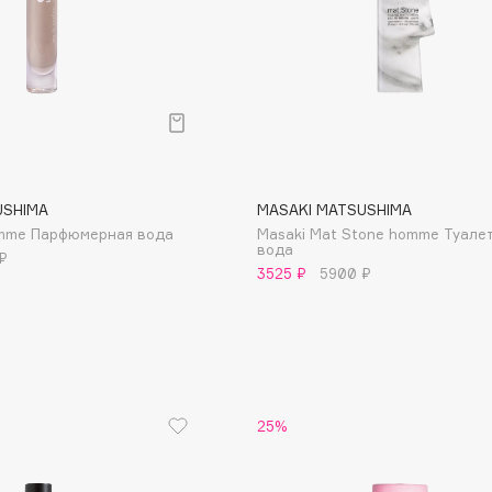
Consly
Corimo
USHIMA
MASAKI MATSUSHIMA
CosRX
emme Парфюмерная вода
Masaki Mat Stone homme Туале
вода
₽
Cottolina
3525 ₽
5900 ₽
Crescina
Cunzite
Curaprox
25%