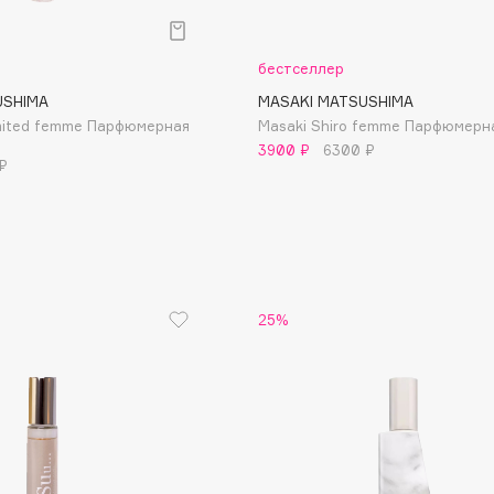
Aveda
Avene
бестселлер
USHIMA
MASAKI MATSUSHIMA
imited femme Парфюмерная
Masaki Shiro femme Парфюмерн
3900 ₽
6300 ₽
₽
Boadicea The Victorious
Bobbi Brown
BOOMSHOP
25%
BORK
Brunello Cucinelli
Bvlgari
by TERRY
BY WISHTREND
Byredo