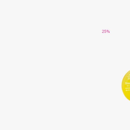
G
Garnier
Giardino Magico
25%
Gecko
Gillette
Geltek
Givenchy
Genosys
Global Keratin
ЭКСКЛЮЗИВ
Global White
Geomar
H
Hadat Cosmetics
HELIBEAUTY
Hamis
Hempz
Hapica
HFC