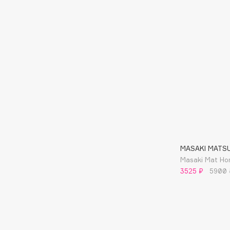
D
d'Alba
Dior
DABO
Divage
DARLING*
Dolce & Gabbana
Darphin
Dolomit
Davines
Dorco
Deonica
DP Daily Perfection
Dessange
Dr. Vranjes Firenze
MASAKI MATS
Masaki Mat H
E
3525 ₽
5900 
Eat My
Ella Bartsueva Brushes
Ecolatier
EMBRACE Haircare
Ecotools
Emmanuelle Jane
EGG
Enough