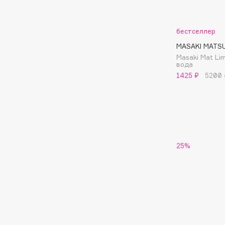
Aravia Professional
Alix Avien
Arcadia
Allies of Skin
Archetype
бестселлер
AMAN
MASAKI MATS
Masaki Mat L
вода
1425 ₽
5200 
B
Babor
beautyblender
Baffy
Bebble
Balmain Hair Couture
Beverly Hills Polo Club
ЭКСКЛЮЗИВ
25%
Biodance
Banderas
Bioderma
Basicare
Biomed
Batiste
Biorepair
Beauty Bomb
Blanx
Beauty Pati
Blistex
Beautyblades
НОВИНКА