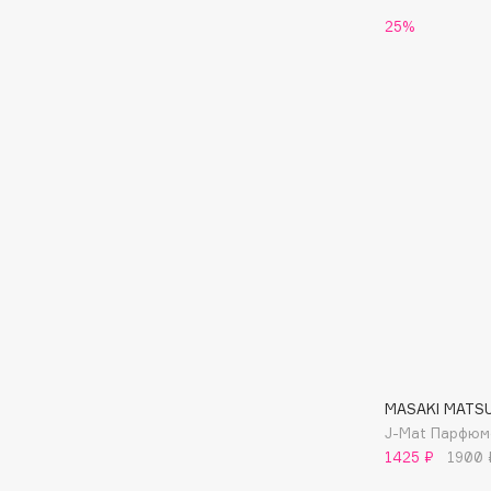
25%
EGIA
EpilProfi
Eigshow
Erborian
Elemis
Essence
Elian Russia
Essential Parfums Paris
Elie Saab
Estrâde
F
FANE
Flipper
Farmstay
FLOEMA
Felce Azzurra
Floraïku
Fillerina
Forlle'd
ЭКСКЛЮЗИВ
MASAKI MATS
Fiona Franchimon
J-Mat Парфюм
1425 ₽
1900 