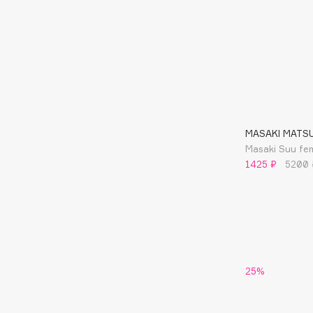
BLOME
C
Cadence
Chupa Chups
Capelli Dorati
Clarette
MASAKI MATS
Carbon Theory
Clarins
Masaki Suu f
1425 ₽
5200 
Carmex
Clarins Precious
Carolina Herrera
Clinique
Catrice
Clive Christian
Celimax
Club De Nuit
Cettua
Collagenina
25%