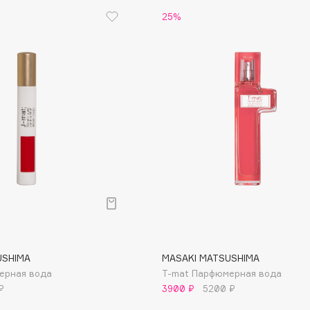
25%
Eva Mosaic
Ex Nihilo
EXOARI L
Fragrance Du Bois
Frederic Malle
Frudia
Funny Organix
USHIMA
MASAKI MATSUSHIMA
ерная вода
T-mat Парфюмерная вода
₽
3900 ₽
5200 ₽