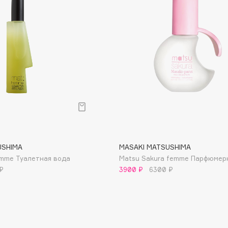
Dr.Althea
Dr.Ceuracle
Dr.Jart+
DSD de Luxe
Dyson
USHIMA
MASAKI MATSUSHIMA
omme Туалетная вода
Matsu Sakura femme Парфюмер
₽
3900 ₽
6300 ₽
Estée Lauder
Etat Pur
Etude House
Etude organix