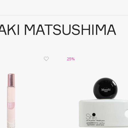
AKI MATSUSHIMA
25%
Architect Demidoff
ARIVE MAKEUP
Art&Fact
Art-Visage
Artdeco
Astra
Atelier Rebul
Augustinus Bader