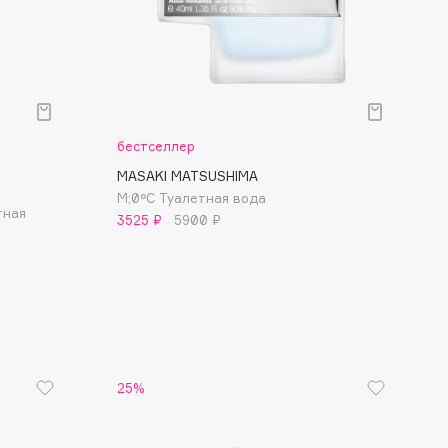
бестселлер
MASAKI MATSUSHIMA
M;0°C Туалетная вода
тная
3525 ₽
5900 ₽
25%