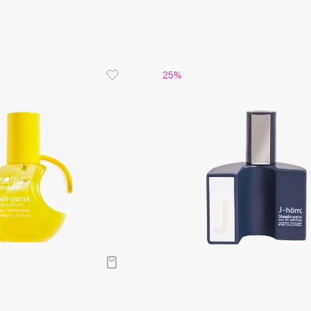
Gourmandise
25%
Grace Day
Guerlain
Guess
Holika Holika
Holly Polly
Holy Land