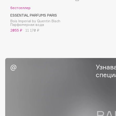
бестселлер
G
ESSENTIAL PARFUMS PARIS
Bois Imperial by Quentin Bisch
Garnier
Giardino Magico
Парфюмерная вода
2055 ₽
11 170 ₽
Gecko
Gillette
Geltek
Givenchy
Genosys
Global Keratin
ЭКСКЛЮЗИВ
Global White
Geomar
Узнав
специ
H
Hadat Cosmetics
HELIBEAUTY
Hamis
Hempz
Hapica
HFC
ВА