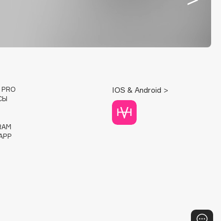
E PRO
IOS & Android >
СЫ
RAM
APP