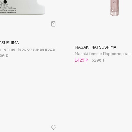
р
TSUSHIMA
Consly
MASAKI MATSUSHIMA
ro femme Парфюмерная вода
Masaki femme Парфюмерная
Corimo
00 ₽
1425 ₽
5200 ₽
CosRX
Cottolina
Crescina
Cunzite
Curaprox