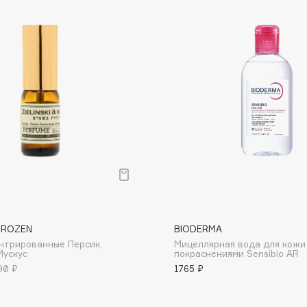
Dr.Althea
Dr.Ceuracle
Dr.Jart+
DSD de Luxe
Dyson
& ROZEN
BIODERMA
нтрированные Персик,
Мицеллярная вода для кожи
Estée Lauder
Мускус
покраснениями Sensibio AR
Etat Pur
90 ₽
1765 ₽
Etude House
Etude organix