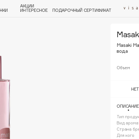
АКЦИИ
НКИ
ИНТЕРЕСНОЕ
ПОДАРОЧНЫЙ СЕРТИФИКАТ
Masak
P
Q
R
S
T
U
V
W
Y
Z
А - Я
Masaki M
вода
Объем
Angiopharm
НЕ
KIKO Milano
Estée Lauder
ОПИСАНИЕ
Clarins
Тип проду
Вид арома
Страна бр
Для кого