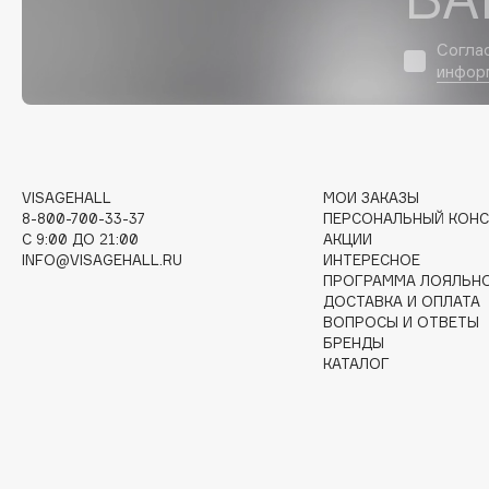
Согла
I
инфор
I Love My Hair
INGLOT
Iceberg
Initio
Icon Skin
Insight Professional
VISAGEHALL
МОИ ЗАКАЗЫ
Influence Beauty
Institut Esthederm
8-800-700-33-37
ПЕРСОНАЛЬНЫЙ КОНС
C 9:00 ДО 21:00
АКЦИИ
INFO@VISAGEHALL.RU
ИНТЕРЕСНОЕ
ПРОГРАММА ЛОЯЛЬН
ДОСТАВКА И ОПЛАТА
ВОПРОСЫ И ОТВЕТЫ
J
БРЕНДЫ
КАТАЛОГ
James Read
Janeke
Jan Marini
Jimmy Choo
ЭКСКЛЮЗИВ
JMsolution
Jane Iredale