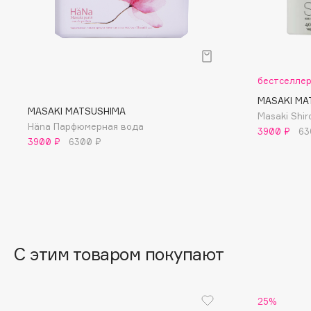
BLOME
C
бестселле
MASAKI MA
Cadence
Chupa Chups
MASAKI MATSUSHIMA
Masaki Shi
Häna Парфюмерная вода
Capelli Dorati
Clarette
3900 ₽
63
3900 ₽
6300 ₽
Carbon Theory
Clarins
Carmex
Clarins Precious
Carolina Herrera
Clinique
Catrice
Clive Christian
Celimax
Club De Nuit
Cettua
Collagenina
С этим товаром покупают
25%