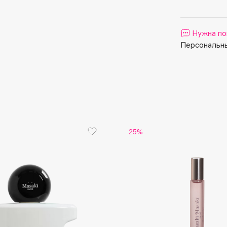
Aveda
дерева, ж
Avene
Нужна по
Персональны
Boadicea The Victorious
Bobbi Brown
25%
BOOMSHOP
BORK
Brunello Cucinelli
Bvlgari
by TERRY
BY WISHTREND
Byredo