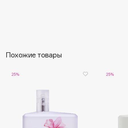
Aravia Professional
Alix Avien
Arcadia
Allies of Skin
Archetype
AMAN
B
Похожие товары
Babor
beautyblender
Baffy
Bebble
25%
25%
Balmain Hair Couture
Beverly Hills Polo Club
ЭКСКЛЮЗИВ
Biodance
Banderas
Bioderma
Basicare
Biomed
Batiste
Biorepair
Beauty Bomb
Blanx
Beauty Pati
Blistex
Beautyblades
НОВИНКА