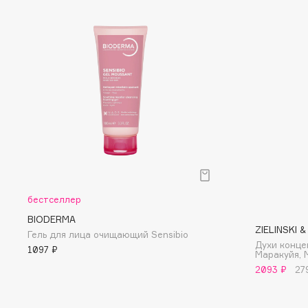
D
d'Alba
Dior
DABO
Divage
DARLING*
Dolce & Gabbana
Darphin
Dolomit
Davines
Dorco
Deonica
DP Daily Perfection
Dessange
Dr. Vranjes Firenze
бестселлер
E
BIODERMA
ZIELINSKI 
Гель для лица очищающий Sensibio
Духи конце
Eat My
Ella Bartsueva Brushes
1097 ₽
Маракуйя, 
Ecolatier
EMBRACE Haircare
2093 ₽
27
Ecotools
Emmanuelle Jane
EGG
Enough