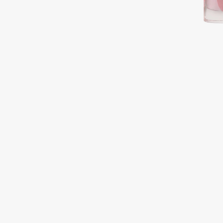
Подарки
0 - 9
Для дома
100BON
22|11
Техника
A
Acqua di Parma
Amina Daudova Brushes
Acque di Italia
Amouage
Adele for you
Amuleto Di Casa
Advante
Angiopharm
ЭКСКЛЮЗИВ
ЭКСКЛЮЗИВ
Aesop
Annbeauty
Age Stop
Anua
ЭКСКЛЮЗИВ
Apadent
AHFA Cosmetics
Apagard
Ajmal