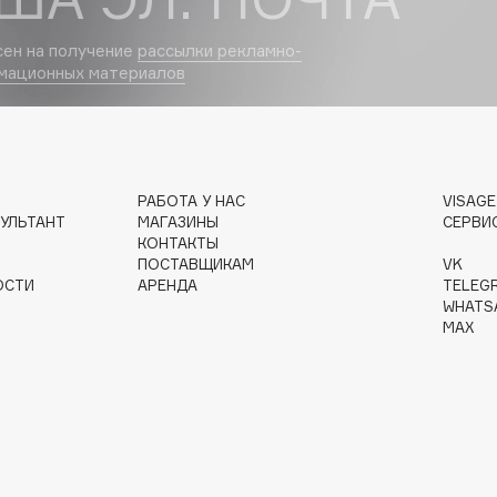
сен на получение
рассылки рекламно-
мационных материалов
Institute Estelare
Instytutum
invisibobble
РАБОТА У НАС
VISAG
IS Clinical
УЛЬТАНТ
МАГАЗИНЫ
СЕРВИ
КОНТАКТЫ
ПОСТАВЩИКАМ
VK
ОСТИ
АРЕНДА
TELEG
WHATS
MAX
Jo Malone London
Juliette Has A Gun
Juvena