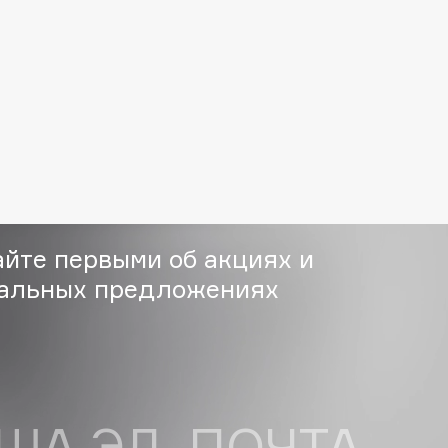
Gourmandise
Grace Day
Guerlain
Guess
айте первыми об акциях и
альных предложениях
Holika Holika
Holly Polly
Holy Land
ША ЭЛ. ПОЧТА