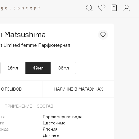
i Matsushima
at Limited femme Парфюмерная
10мл
40мл
80мл
Т ОТЗЫВОВ
НАЛИЧИЕ В МАГАЗИНАХ
ПРИМЕНЕНИЕ
СОСТАВ
кта
Парфюмерная вода
та
Цветочные
енда
Япония
Для нее