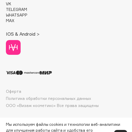
VK
Deonica
TELEGRAM
Dessange
WHATSAPP
MAX
Dior
Divage
IOS & Android >
Dolce & Gabbana
Dolomit
Dorco
DP Daily Perfection
Dr. Vranjes Firenze
Dr.Althea
Dr.Ceuracle
Оферта
Dr.Jart+
Политика обработки персональных данных
DSD de Luxe
ООО «Визаж косметикс» Все права защищены
Dyson
Мы используем файлы cookies и технологии веб-аналитики
для улучшения работы сайта и удобства его