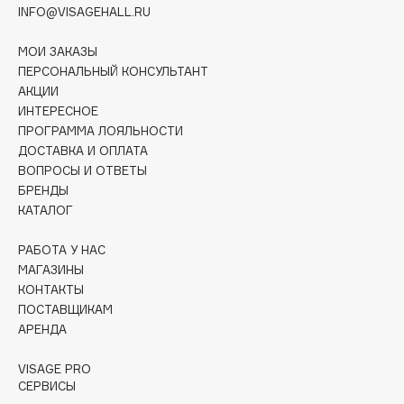
Collagenina
INFO@VISAGEHALL.RU
Consly
МОИ ЗАКАЗЫ
Corimo
ПЕРСОНАЛЬНЫЙ КОНСУЛЬТАНТ
CosRX
АКЦИИ
ИНТЕРЕСНОЕ
Cottolina
ПРОГРАММА ЛОЯЛЬНОСТИ
Crescina
ДОСТАВКА И ОПЛАТА
Cunzite
ВОПРОСЫ И ОТВЕТЫ
Curaprox
БРЕНДЫ
КАТАЛОГ
D
РАБОТА У НАС
МАГАЗИНЫ
КОНТАКТЫ
d'Alba
ПОСТАВЩИКАМ
DABO
АРЕНДА
DARLING*
Darphin
VISAGE PRO
СЕРВИСЫ
Davines