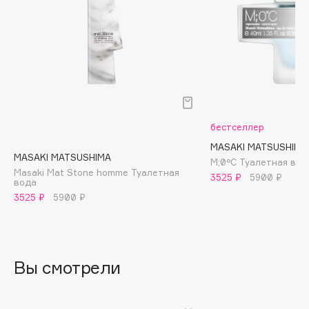
B
Babor
Baffy
Balmain Hair Couture
ЭКСКЛЮЗИВ
Banderas
Basicare
бестселлер
Batiste
MASAKI MATSUSHIMA
Beauty Bomb
MASAKI MATSUSHIMA
M;0°C Туалетная вод
Masaki Mat Stone homme Туалетная
Beauty Pati
3525 ₽
5900 ₽
вода
Beautyblades
3525 ₽
5900 ₽
НОВИНКА
beautyblender
Bebble
Beverly Hills Polo Club
Вы смотрели
Biodance
Bioderma