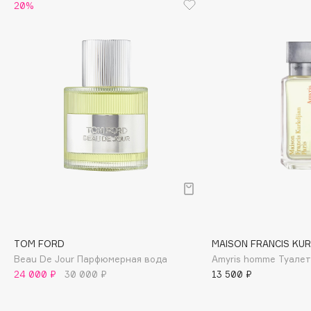
Biomed
20%
Biorepair
Blanx
Blistex
BLOME
Boadicea The Victorious
Bobbi Brown
BOOMSHOP
BORK
Brunello Cucinelli
Bvlgari
by TERRY
BY WISHTREND
TOM FORD
MAISON FRANCIS KUR
Byredo
Beau De Jour Парфюмерная вода
Amyris homme Туале
24 000 ₽
30 000 ₽
13 500 ₽
C