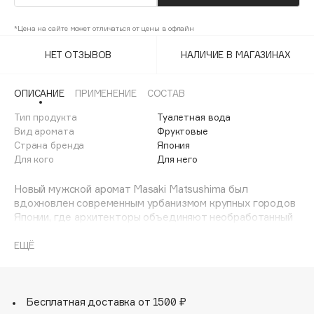
Adele for you
Финал лета
Advante
*Цена на сайте может отличаться от цены в офлайн
ЭКСКЛЮЗИВ
1 АВГ - 31 АВГ
Aesop
НЕТ ОТЗЫВОВ
НАЛИЧИЕ В МАГАЗИНАХ
Age Stop
ЭКСКЛЮЗИВ
AHFA Cosmetics
ОПИСАНИЕ
ПРИМЕНЕНИЕ
СОСТАВ
Ajmal
Тип продукта
Туалетная вода
Вид аромата
Фруктовые
Alix Avien
Страна бренда
Япония
Allies of Skin
Для кого
Для него
AMAN
Новый мужской аромат Masaki Matsushima был
Amina Daudova Brushes
вдохновлен современным урбанизмом крупных городов
Amouage
Японии, где архитекторы объединяют необработанный
Amuleto Di Casa
бетон в структурированную вселенную настоящего
дзена.
ЕЩЁ
Angiopharm
ЭКСКЛЮЗИВ
Annbeauty
Это контрастный аромат во главе с яркими специями,
которые ярко играют в композиции.
Anua
Цитрусовые ноты открываются ароматом сычуаньского
Бесплатная доставка от 1500 ₽
Apadent