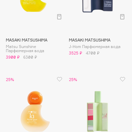
Collagenina
Consly
Corimo
CosRX
Cottolina
MASAKI MATSUSHIMA
MASAKI MATSUSHIMA
Crescina
Matsu Sunshine
J-Hom Парфюмерная вода
Парфюмерная вода
Cunzite
3525 ₽
4700 ₽
3900 ₽
6300 ₽
Curaprox
25%
25%
D
d'Alba
DABO
DARLING*
Darphin
Davines