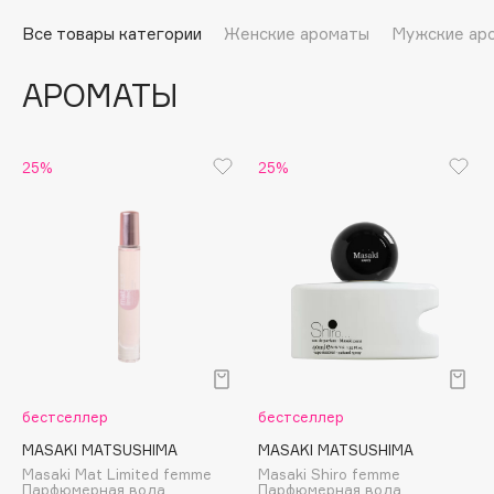
Подарки
Tom Ford
Все товары категории
Женские ароматы
Мужские ар
HFC
Для дома
Angiopharm
АРОМАТЫ
Техника
KIKO Milano
Estée Lauder
Clarins
25%
25%
0 - 9
100BON
22|11
A
бестселлер
бестселлер
Acqua di Parma
MASAKI MATSUSHIMA
MASAKI MATSUSHIMA
Masaki Mat Limited femme
Masaki Shiro femme
Acque di Italia
Парфюмерная вода
Парфюмерная вода