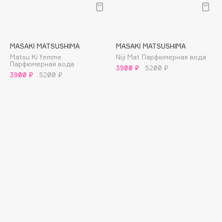
Deonica
Dessange
Dior
MASAKI MATSUSHIMA
MASAKI MATSUSHIMA
Divage
Matsu Ki femme
Niji Mat Парфюмерная вода
Dolce & Gabbana
Парфюмерная вода
3900 ₽
5200 ₽
3900 ₽
5200 ₽
Dolomit
Dorco
DP Daily Perfection
Dr. Vranjes Firenze
Dr.Althea
Dr.Ceuracle
Dr.Jart+
DSD de Luxe
Dyson