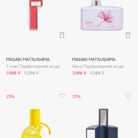
Cadence
Capelli Dorati
Carbon Theory
Carmex
Carolina Herrera
Catrice
MASAKI MATSUSHIMA
MASAKI MATSUSHIMA
Celimax
T-mat Парфюмерная вода
Häna Парфюмерная вода
Cettua
3900 ₽
5200 ₽
3900 ₽
6300 ₽
Chupa Chups
Clarette
25%
25%
Clarins
Clarins Precious
Clinique
Clive Christian
Club De Nuit