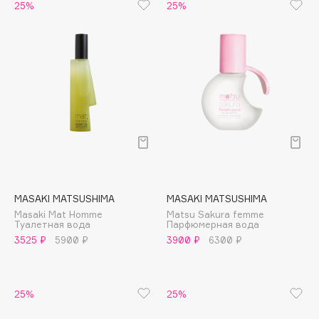
B
25%
25%
Babor
Baffy
Balmain Hair Couture
ЭКСКЛЮЗИВ
Banderas
Basicare
Batiste
Beauty Bomb
Beauty Pati
MASAKI MATSUSHIMA
MASAKI MATSUSHIMA
Beautyblades
НОВИНКА
Masaki Mat Homme
Matsu Sakura femme
beautyblender
Туалетная вода
Парфюмерная вода
3525 ₽
5900 ₽
3900 ₽
6300 ₽
Bebble
Beverly Hills Polo Club
Biodance
25%
25%
Bioderma