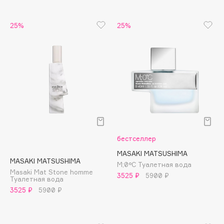
Apagard
25%
25%
Aravia Professional
Arcadia
Archetype
Architect Demidoff
ARIVE MAKEUP
Art&Fact
Art-Visage
Artdeco
Astra
бестселлер
Atelier Rebul
MASAKI MATSUSHIMA
MASAKI MATSUSHIMA
M;0°C Туалетная вода
Augustinus Bader
Masaki Mat Stone homme
3525 ₽
5900 ₽
Туалетная вода
Aveda
3525 ₽
5900 ₽
Avene