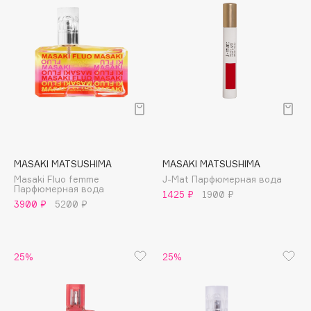
Biomed
Biorepair
Blanx
Blistex
BLOME
Boadicea The Victorious
Bobbi Brown
BOOMSHOP
BORK
MASAKI MATSUSHIMA
MASAKI MATSUSHIMA
Brunello Cucinelli
Masaki Fluo femme
J-Mat Парфюмерная вода
Парфюмерная вода
1425 ₽
1900 ₽
Bvlgari
3900 ₽
5200 ₽
by TERRY
BY WISHTREND
Byredo
25%
25%
C