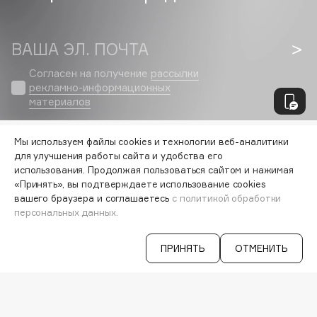
Fillerina
Fiona Franchimon
ВАША ЭЛ. ПОЧТА
Flipper
Согласен на получение
рассылки
FLOEMA
рекламно-информационных
Floraïku
материалов
Forlle'd
ЭКСКЛЮЗИВ
Fragrance Du Bois
Мы используем файлы cookies и технологии веб-аналитики
Frederic Malle
для улучшения работы сайта и удобства его
VISAGEHALL
использования. Продолжая пользоваться сайтом и нажимая
8-800-700-33-37
Frudia
«Принять», вы подтверждаете использование cookies
C 9:00 ДО 21:00
Funny Organix
вашего браузера и соглашаетесь
с политикой обработки
INFO@VISAGEHALL.RU
персональных данных.
МОИ ЗАКАЗЫ
G
ПРИНЯТЬ
ОТМЕНИТЬ
ПЕРСОНАЛЬНЫЙ КОНСУЛЬТАНТ
АКЦИИ
Garnier
ИНТЕРЕСНОЕ
Gecko
ПРОГРАММА ЛОЯЛЬНОСТИ
ДОСТАВКА И ОПЛАТА