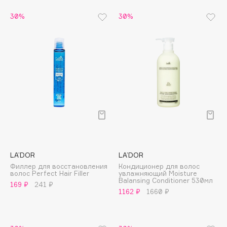
30%
30%
Cadence
Capelli Dorati
Carbon Theory
Carmex
Carolina Herrera
Catrice
Celimax
Cettua
Chupa Chups
Clarette
LA’DOR
LA’DOR
Clarins
Филлер для восстановления
Кондиционер для волос
волос Perfect Hair Filler
увлажняющий Moisture
Clarins Precious
НОВИНКА
Balansing Conditioner 530мл
169 ₽
241 ₽
Clinique
1162 ₽
1660 ₽
Clive Christian
Club De Nuit