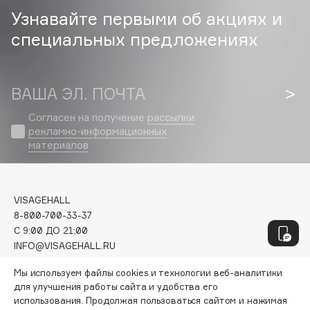
Genosys
ЭКСКЛЮЗИВ
Узнавайте первыми об акциях и
Geomar
специальных предложениях
Giardino Magico
Gillette
Givenchy
ВАША ЭЛ. ПОЧТА
Global Keratin
Согласен на получение
рассылки
Global White
рекламно-информационных
Gourmandise
материалов
Grace Day
Guerlain
Guess
VISAGEHALL
8-800-700-33-37
C 9:00 ДО 21:00
H
INFO@VISAGEHALL.RU
Мы используем файлы cookies и технологии веб-аналитики
МОИ ЗАКАЗЫ
Hadat Cosmetics
для улучшения работы сайта и удобства его
ПЕРСОНАЛЬНЫЙ КОНСУЛЬТАНТ
Hamis
использования. Продолжая пользоваться сайтом и нажимая
АКЦИИ