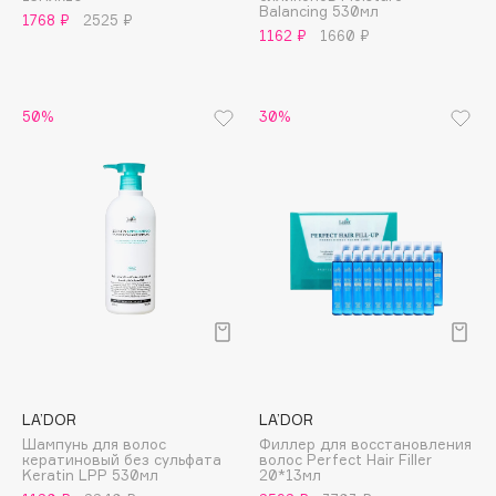
Balancing 530мл
1768 ₽
2525 ₽
Apagard
1162 ₽
1660 ₽
Aravia Professional
Arcadia
50%
30%
Archetype
Architect Demidoff
ARIVE MAKEUP
Art&Fact
Art-Visage
Artdeco
Astra
Atelier Rebul
Augustinus Bader
Aveda
LA’DOR
LA’DOR
Avene
Шампунь для волос
Филлер для восстановления
кератиновый без сульфата
волос Perfect Hair Filler
Keratin LPP 530мл
20*13мл