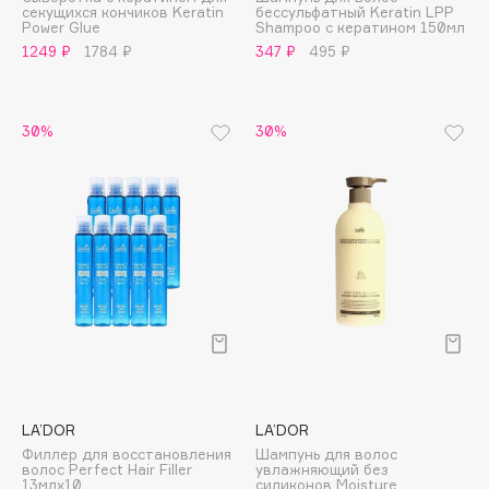
секущихся кончиков Keratin
бессульфатный Keratin LPP
Adele for you
Power Glue
Shampoo с кератином 150мл
Финал лета
Advante
1249 ₽
1784 ₽
347 ₽
495 ₽
ЭКСКЛЮЗИВ
1 АВГ - 31 АВГ
Aesop
Age Stop
ЭКСКЛЮЗИВ
30%
30%
AHFA Cosmetics
Ajmal
Alix Avien
Allies of Skin
AMAN
Amina Daudova Brushes
Amouage
Amuleto Di Casa
Angiopharm
ЭКСКЛЮЗИВ
Annbeauty
LA’DOR
LA’DOR
Anua
Филлер для восстановления
Шампунь для волос
волос Perfect Hair Filler
увлажняющий без
Apadent
13млх10
силиконов Moisture