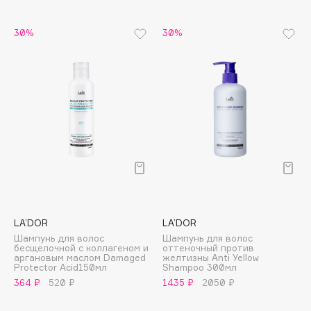
Biomed
Biorepair
30%
30%
Blanx
Blistex
BLOME
Boadicea The Victorious
Bobbi Brown
BOOMSHOP
BORK
Brunello Cucinelli
Bvlgari
by TERRY
LA’DOR
LA’DOR
BY WISHTREND
Шампунь для волос
Шампунь для волос
бесщелочной с коллагеном и
оттеночный против
Byredo
аргановым маслом Damaged
желтизны Anti Yellow
Protector Acid150мл
Shampoo 300мл
364 ₽
520 ₽
1435 ₽
2050 ₽
C