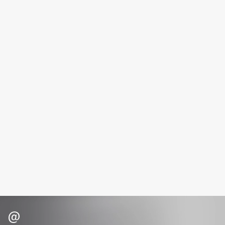
Fiona Franchimon
Flipper
FLOEMA
Floraïku
Forlle'd
ЭКСКЛЮЗИВ
Fragrance Du Bois
Frederic Malle
Frudia
Funny Organix
G
Garnier
Gecko
Geltek