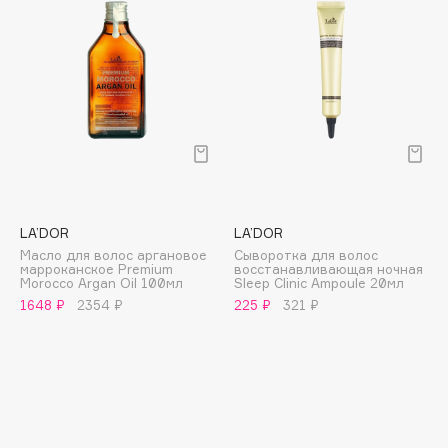
E
Eat My
Ecolatier
Ecotools
EGIA
Eigshow
Elemis
Elian Russia
LA’DOR
LA’DOR
Elie Saab
Масло для волос аргановое
Сыворотка для волос
марроканское Premium
восстанавливающая ночная
Ella Bartsueva Brushes
Morocco Argan Oil 100мл
Sleep Clinic Ampoule 20мл
EMBRACE Haircare
1648 ₽
2354 ₽
225 ₽
321 ₽
Emmanuelle Jane
Enough
EpilProfi
Erborian
Essence