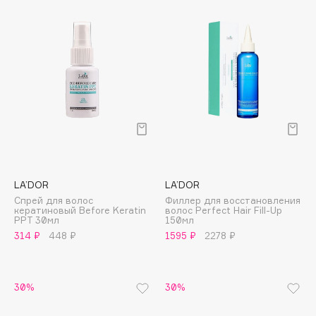
Deonica
Dessange
Dior
Divage
Dolce & Gabbana
Dolomit
Dorco
DP Daily Perfection
Dr. Vranjes Firenze
LA’DOR
LA’DOR
Dr.Althea
Спрей для волос
Филлер для восстановления
Dr.Ceuracle
кератиновый Before Keratin
волос Perfect Hair Fill-Up
PPT 30мл
150мл
Dr.Jart+
314 ₽
448 ₽
1595 ₽
2278 ₽
DSD de Luxe
Dyson
30%
30%