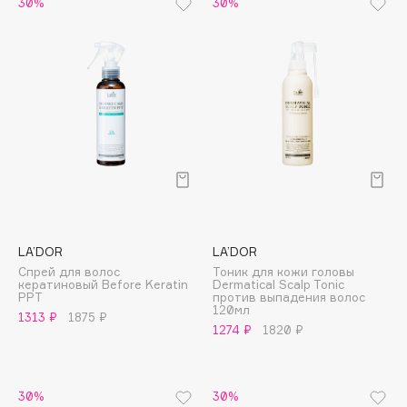
30%
30%
Collagenina
Consly
Corimo
CosRX
Cottolina
Crescina
Cunzite
Curaprox
D
LA’DOR
LA’DOR
Спрей для волос
Тоник для кожи головы
кератиновый Before Keratin
Dermatical Scalp Tonic
d'Alba
PPT
против выпадения волос
120мл
1313 ₽
1875 ₽
DABO
1274 ₽
1820 ₽
DARLING*
Darphin
Davines
30%
30%