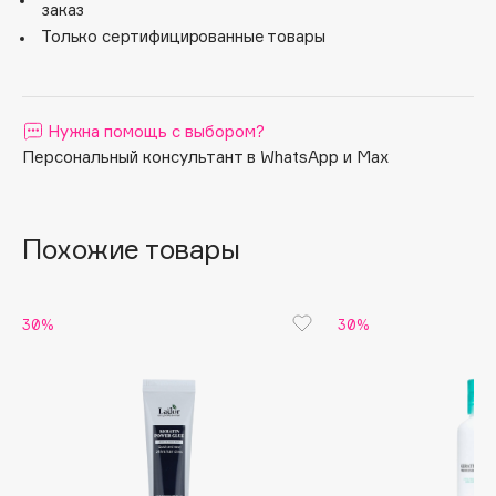
заказ
Apagard
Только сертифицированные товары
Aravia Professional
Arcadia
Archetype
Нужна помощь с выбором?
Architect Demidoff
Персональный консультант в WhatsApp и Max
ARIVE MAKEUP
Art&Fact
Похожие товары
Art-Visage
Artdeco
Astra
30%
30%
Atelier Rebul
Augustinus Bader
Aveda
Avene