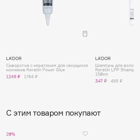
B
Babor
Baffy
Balmain Hair Couture
ЭКСКЛЮЗИВ
Banderas
Basicare
LA’DOR
LA’DOR
Batiste
Сыворотка с кератином для секущихся
Шампунь для волос 
кончиков Keratin Power Glue
Keratin LPP Shampoo
Beauty Bomb
150мл
1249 ₽
1784 ₽
Beauty Pati
347 ₽
495 ₽
Beautyblades
НОВИНКА
beautyblender
Bebble
С этим товаром покупают
Beverly Hills Polo Club
Biodance
Bioderma
20%