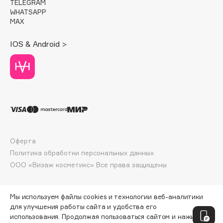
TELEGRAM
Deonica
WHATSAPP
MAX
Dessange
Dior
IOS & Android >
Divage
Dolce & Gabbana
Dolomit
Dorco
DP Daily Perfection
Dr. Vranjes Firenze
Dr.Althea
Оферта
Dr.Ceuracle
Политика обработки персональных данных
Dr.Jart+
ООО «Визаж косметикс» Все права защищены
DSD de Luxe
Dyson
Мы используем файлы cookies и технологии веб-аналитики
для улучшения работы сайта и удобства его
использования. Продолжая пользоваться сайтом и нажимая