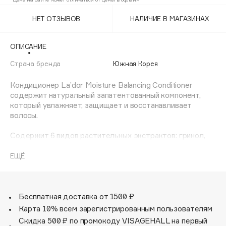
Adele for you
Финал лета
НЕТ ОТЗЫВОВ
НАЛИЧИЕ В МАГАЗИНАХ
Advante
ЭКСКЛЮЗИВ
1 АВГ - 31 АВГ
Aesop
ОПИСАНИЕ
Age Stop
ЭКСКЛЮЗИВ
Страна бренда
Южная Корея
AHFA Cosmetics
Ajmal
Кондиционер La’dor Moisture Balancing Conditioner
содержит натуральный запатентованный компонент,
Alix Avien
который увлажняет, защищает и восстанавливает
Allies of Skin
волосы.
AMAN
Содержит 6 видов растительных экстрактов: гринол,
Amina Daudova Brushes
лаванда, бергамо, фрезия, ромашка и розмарин
Amouage
Гринол — это запатентованный травяной состав,
ЕЩЁ
который является антиоксидантом и оказывает
Amuleto Di Casa
успокаивающий эффект на кожу головы. Рекомендуется
Angiopharm
ЭКСКЛЮЗИВ
тем, у кого поврежденные или пористые волосы, волосы
Annbeauty
после химической завивки или покраски, сухие,
Бесплатная доставка от 1500 ₽
непослушные, безжизненные волосы.
Карта 10% всем зарегистрированным пользователям
Anua
Скидка 500 ₽ по промокоду VISAGEHALL на первый
Apadent