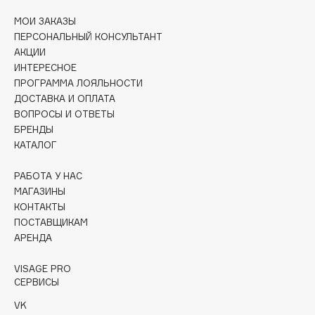
Collagenina
МОИ ЗАКАЗЫ
Consly
ПЕРСОНАЛЬНЫЙ КОНСУЛЬТАНТ
Corimo
АКЦИИ
ИНТЕРЕСНОЕ
CosRX
ПРОГРАММА ЛОЯЛЬНОСТИ
Cottolina
ДОСТАВКА И ОПЛАТА
Crescina
ВОПРОСЫ И ОТВЕТЫ
Cunzite
БРЕНДЫ
КАТАЛОГ
Curaprox
РАБОТА У НАС
МАГАЗИНЫ
D
КОНТАКТЫ
ПОСТАВЩИКАМ
d'Alba
АРЕНДА
DABO
DARLING*
VISAGE PRO
СЕРВИСЫ
Darphin
VK
Davines