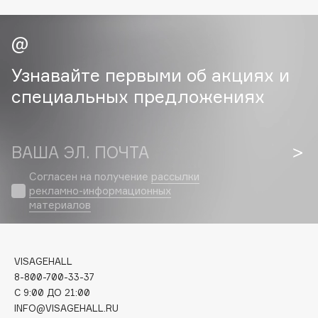
Cadence
Capelli Dorati
Carbon Theory
Узнавайте первыми об акциях и
Carmex
специальных предложениях
Carolina Herrera
Catrice
Celimax
ВАША ЭЛ. ПОЧТА
Cettua
Согласен на получение
рассылки
Chupa Chups
рекламно-информационных
материалов
Clarette
Clarins
Clarins Precious
НОВИНКА
VISAGEHALL
Clinique
8-800-700-33-37
Clive Christian
C 9:00 ДО 21:00
Club De Nuit
INFO@VISAGEHALL.RU