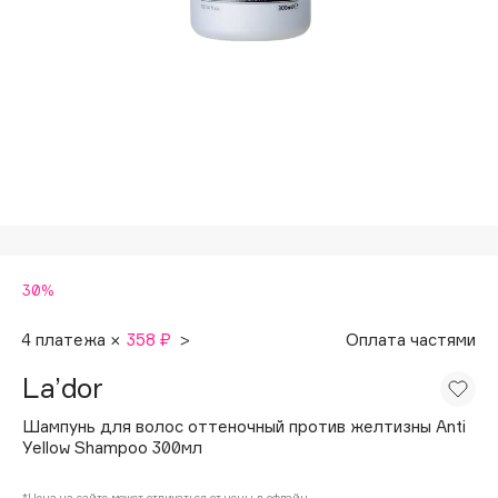
Подарки
Tom Ford
HFC
Для дома
Angiopharm
Техника
KIKO Milano
Estée Lauder
Clarins
0 - 9
30%
100BON
22|11
4 платежа ×
358 ₽
>
Оплата частями
La’dor
A
Шампунь для волос оттеночный против желтизны Anti
Yellow Shampoo 300мл
Acqua di Parma
Acque di Italia
*Цена на сайте может отличаться от цены в офлайн