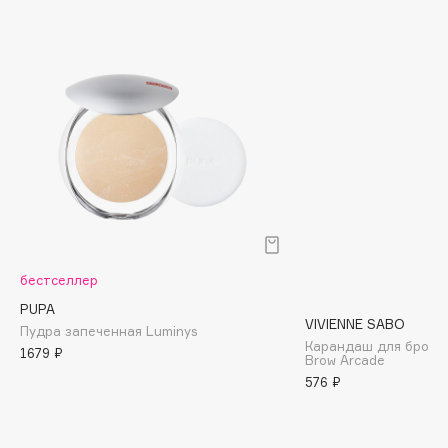
Biomed
Biorepair
Blanx
Blistex
BLOME
Boadicea The Victorious
Bobbi Brown
BOOMSHOP
BORK
Brunello Cucinelli
бестселлер
Bvlgari
PUPA
by TERRY
VIVIENNE SABO
Пудра запеченная Luminys
BY WISHTREND
Карандаш для брове
1679 ₽
Brow Arcade
Byredo
576 ₽
C