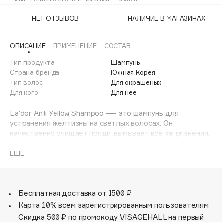
Adele for you
Финал лета
НЕТ ОТЗЫВОВ
НАЛИЧИЕ В МАГАЗИНАХ
Advante
ЭКСКЛЮЗИВ
1 АВГ - 31 АВГ
Aesop
ОПИСАНИЕ
ПРИМЕНЕНИЕ
СОСТАВ
Age Stop
ЭКСКЛЮЗИВ
Тип продукта
Шампунь
AHFA Cosmetics
Страна бренда
Южная Корея
Ajmal
Тип волос
Для окрашеных
Для кого
Для нее
Alix Avien
Allies of Skin
La'dor Anti Yellow Shampoo — это шампунь для
AMAN
устранения желтизны на светлых волосах. Он
качественно очищает пряди, вымывает все загрязнения,
Amina Daudova Brushes
а также выравнивает тон локонов и улучшает их цвет.
Amouage
Активные ингредиенты
ЕЩЁ
- Лимонная кислота. Эта кислота обладает мощными
Amuleto Di Casa
очищающими способностями. Она нейтрализует
Angiopharm
ЭКСКЛЮЗИВ
избыточную жирность, выводит перхоть, отшелушивает
Annbeauty
ороговевшие клетки кожи головы, устраняет
Бесплатная доставка от 1500 ₽
неприятный запах и придаёт лёгкий цитрусовый аромат.
Карта 10% всем зарегистрированным пользователям
Anua
- Гидролизованные протеины. Эти вещества имеют
Скидка 500 ₽ по промокоду VISAGEHALL на первый
Apadent