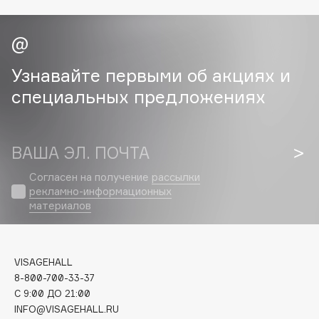
Cadence
Capelli Dorati
Carbon Theory
Узнавайте первыми об акциях и
Carmex
специальных предложениях
Carolina Herrera
Catrice
Celimax
ВАША ЭЛ. ПОЧТА
Cettua
Согласен на получение
рассылки
Chupa Chups
рекламно-информационных
материалов
Clarette
Clarins
Clarins Precious
VISAGEHALL
Clinique
8-800-700-33-37
Clive Christian
C 9:00 ДО 21:00
Club De Nuit
INFO@VISAGEHALL.RU