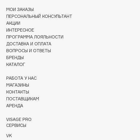
Collagenina
МОИ ЗАКАЗЫ
Consly
ПЕРСОНАЛЬНЫЙ КОНСУЛЬТАНТ
Corimo
АКЦИИ
CosRX
ИНТЕРЕСНОЕ
ПРОГРАММА ЛОЯЛЬНОСТИ
Cottolina
ДОСТАВКА И ОПЛАТА
Crescina
ВОПРОСЫ И ОТВЕТЫ
Cunzite
БРЕНДЫ
Curaprox
КАТАЛОГ
РАБОТА У НАС
D
МАГАЗИНЫ
КОНТАКТЫ
ПОСТАВЩИКАМ
d'Alba
АРЕНДА
DABO
DARLING*
VISAGE PRO
СЕРВИСЫ
Darphin
Davines
VK