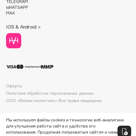
TELEGRAM
Deonica
WHATSAPP
Dessange
MAX
Dior
IOS & Android >
Divage
Dolce & Gabbana
Dolomit
Dorco
DP Daily Perfection
Dr. Vranjes Firenze
Dr.Althea
Оферта
Dr.Ceuracle
Политика обработки персональных данных
Dr.Jart+
ООО «Визаж косметикс» Все права защищены
DSD de Luxe
Dyson
Мы используем файлы cookies и технологии веб-аналитики
для улучшения работы сайта и удобства его
использования. Продолжая пользоваться сайтом и нажимая