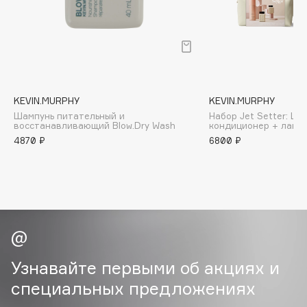
B
Babor
Baffy
Balmain Hair Couture
ЭКСКЛЮЗИВ
Banderas
KEVIN.MURPHY
KEVIN.MURPHY
Шампунь питательный и
Набор Jet Setter: Ша
Basicare
восстанавливающий Blow.Dry Wash
кондиционер + лак +
Batiste
4870 ₽
6800 ₽
Beauty Bomb
Beauty Pati
Beautyblades
НОВИНКА
beautyblender
Bebble
Beverly Hills Polo Club
Узнавайте первыми об акциях и
Biodance
специальных предложениях
Bioderma