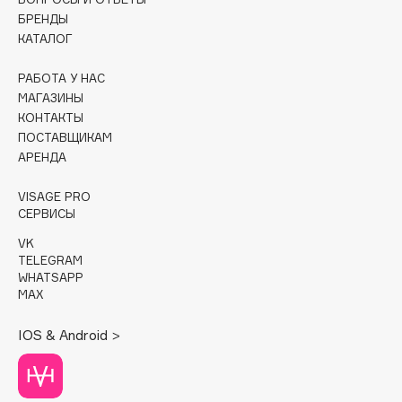
БРЕНДЫ
Cadence
КАТАЛОГ
Capelli Dorati
РАБОТА У НАС
Carbon Theory
МАГАЗИНЫ
Carmex
КОНТАКТЫ
Carolina Herrera
ПОСТАВЩИКАМ
АРЕНДА
Catrice
Celimax
VISAGE PRO
Cettua
СЕРВИСЫ
Chupa Chups
VK
Clarette
TELEGRAM
WHATSAPP
Clarins
MAX
Clarins Precious
НОВИНКА
IOS & Android >
Clinique
Clive Christian
Club De Nuit