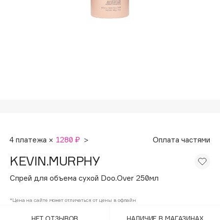
Подарки
Tom Ford
HFC
Для дома
Angiopharm
Техника
KIKO Milano
Estée Lauder
Clarins
0 - 9
100BON
4 платежа ×
1280 ₽
>
Оплата частями
22|11
KEVIN.MURPHY
A
Спрей для объема сухой Doo.Over 250мл
Acqua di Parma
*Цена на сайте может отличаться от цены в офлайн
Acque di Italia
НЕТ ОТЗЫВОВ
НАЛИЧИЕ В МАГАЗИНАХ