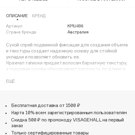
Adele for you
Финал лета
Advante
ЭКСКЛЮЗИВ
ОПИСАНИЕ
БРЕНД
1 АВГ - 31 АВГ
Aesop
Артикул
KMU496
Age Stop
Страна бренда
Австралия
ЭКСКЛЮЗИВ
AHFA Cosmetics
Сухой спрей подвижной фиксации для создания объема
Ajmal
и текстуры создает надежную основу для стойкой
укладки и позволяет обновить ее.
Alix Avien
Крахмал тапиоки придает волосам бархатную текстуру,
Allies of Skin
а пудровая основа обеспечивает плотность по длине и
AMAN
прикорневой объем. Эффективно абсорбирует излишки
себума и стайлингов.
ЕЩЁ
Amina Daudova Brushes
Amouage
Хорошо встряхнуть флакон перед использованием и
распылить на волосах, особое внимание уделяя
Amuleto Di Casa
прикорневой зоне.
Бесплатная доставка от 1500 ₽
Angiopharm
ЭКСКЛЮЗИВ
Карта 10% всем зарегистрированным пользователям
Annbeauty
Скидка 500 ₽ по промокоду VISAGEHALL на первый
Anua
заказ
Только сертифицированные товары
Apadent