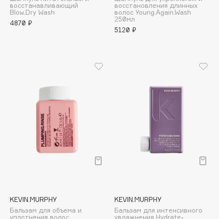
восстанавливающий
восстановления длинных
Adele for you
Blow.Dry Wash
волос Young.Again.Wash
Финал лета
250мл
Advante
4870 ₽
ЭКСКЛЮЗИВ
5120 ₽
1 АВГ - 31 АВГ
Aesop
Age Stop
ЭКСКЛЮЗИВ
AHFA Cosmetics
Ajmal
Alix Avien
Allies of Skin
AMAN
Amina Daudova Brushes
Amouage
Amuleto Di Casa
Angiopharm
ЭКСКЛЮЗИВ
Annbeauty
KEVIN.MURPHY
KEVIN.MURPHY
Anua
Бальзам для объема и
Бальзам для интенсивного
Apadent
уплотнения волос
увлажнения Hydrate-