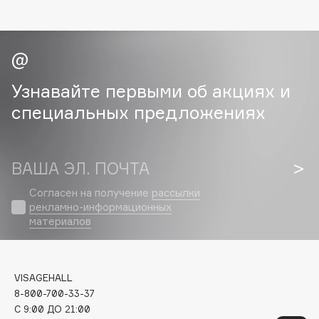
Geltek
Genosys
ЭКСКЛЮЗИВ
Geomar
Giardino Magico
Gillette
Узнавайте первыми об акциях и
Givenchy
специальных предложениях
Global Keratin
Global White
Gourmandise
ВАША ЭЛ. ПОЧТА
Grace Day
Согласен на получение
рассылки
Guerlain
рекламно-информационных
материалов
Guess
H
VISAGEHALL
8-800-700-33-37
Hadat Cosmetics
C 9:00 ДО 21:00