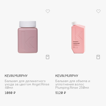
Cadence
Capelli Dorati
Carbon Theory
Carmex
Carolina Herrera
Catrice
Celimax
Cettua
Chupa Chups
Clarette
Clarins
KEVIN.MURPHY
KEVIN.MURPHY
Бальзам для деликатного
Бальзам для объема и
Clarins Precious
ухода за цветом Angel.Rinse
уплотнения волос
40мл
Plumping.Rinse 250мл
Clinique
1080 ₽
5120 ₽
Clive Christian
Club De Nuit