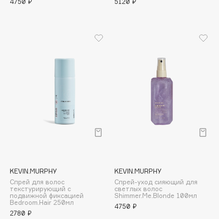
4750 ₽
5120 ₽
B
Babor
Baffy
Balmain Hair Couture
ЭКСКЛЮЗИВ
Banderas
Basicare
Batiste
Beauty Bomb
Beauty Pati
Beautyblades
НОВИНКА
beautyblender
Bebble
KEVIN.MURPHY
KEVIN.MURPHY
Beverly Hills Polo Club
Спрей для волос
Спрей-уход сияющий для
текстурирующий с
светлых волос
Biodance
подвижной фиксацией
Shimmer.Me.Blonde 100мл
Bedroom.Hair 250мл
4750 ₽
Bioderma
2780 ₽