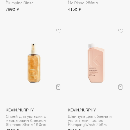
Plumping.Rinse
Me.Rinse 250мл
Apagard
7600 ₽
4150 ₽
Aravia Professional
Arcadia
Archetype
Architect Demidoff
ARIVE MAKEUP
Art&Fact
Art-Visage
Artdeco
Astra
Atelier Rebul
Augustinus Bader
Aveda
KEVIN.MURPHY
KEVIN.MURPHY
Avene
Спрей для укладки с
Шампунь для объема и
мерцающим блеском
уплотнения волос
Shimmer.Shine 100мл
Plumping.Wash 250мл