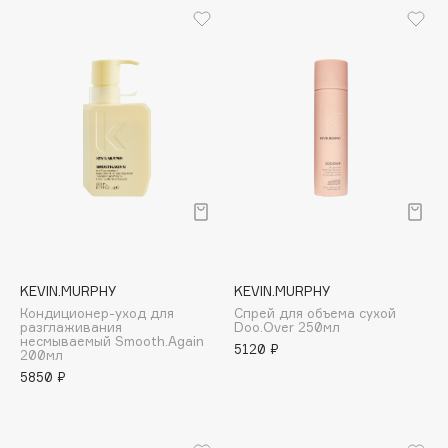
Collagenina
Consly
Corimo
CosRX
Cottolina
Crescina
Cunzite
Curaprox
D
KEVIN.MURPHY
KEVIN.MURPHY
Кондиционер-уход для
Спрей для объема сухой
d'Alba
разглаживания
Doo.Over 250мл
несмываемый Smooth.Again
DABO
5120 ₽
200мл
DARLING*
5850 ₽
Darphin
Davines