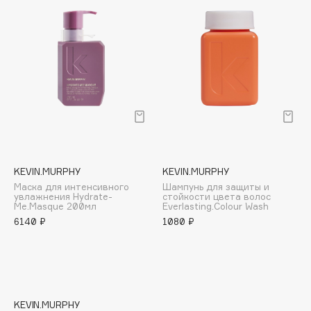
E
Eat My
Ecolatier
Ecotools
EGG
EGIA
Eigshow
Elemis
Elian Russia
KEVIN.MURPHY
KEVIN.MURPHY
Elie Saab
Маска для интенсивного
Шампунь для защиты и
увлажнения Hydrate-
стойкости цвета волос
Ella Bartsueva Brushes
Me.Masque 200мл
Everlasting.Colour Wash
6140 ₽
1080 ₽
EMBRACE Haircare
Emmanuelle Jane
Enough
EpilProfi
Erborian
KEVIN.MURPHY