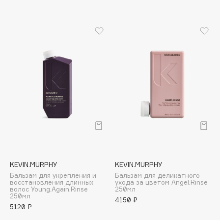
Biomed
Biorepair
Blanx
Blistex
BLOME
Boadicea The Victorious
Bobbi Brown
BOOMSHOP
BORK
Brunello Cucinelli
Bvlgari
by TERRY
KEVIN.MURPHY
KEVIN.MURPHY
BY WISHTREND
Бальзам для укрепления и
Бальзам для деликатного
Byredo
восстановления длинных
ухода за цветом Angel.Rinse
волос Young.Again.Rinse
250мл
250мл
4150 ₽
5120 ₽
C