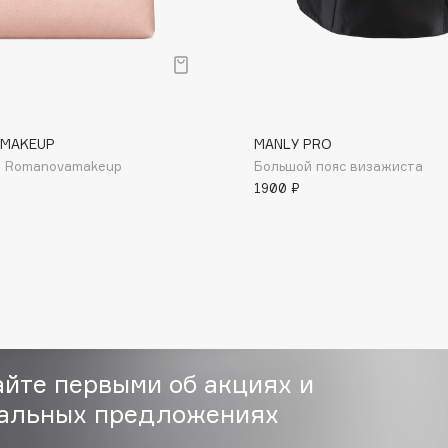
MAKEUP
MANLY PRO
Consly
а Romanovamakeup
Большой пояс визажиста
Corimo
1900 ₽
CosRX
Cottolina
Crescina
Cunzite
Curaprox
айте первыми об акциях и
альных предложениях