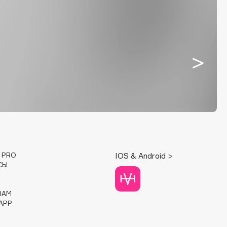
E PRO
IOS & Android >
СЫ
RAM
APP