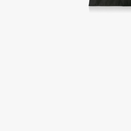
Подарки
0 - 9
Для дома
100BON
22|11
Техника
A
Acqua di Parma
Amina Daudova Brushes
Acque di Italia
Amouage
Adele for you
Amuleto Di Casa
Advante
Angiopharm
ЭКСКЛЮЗИВ
ЭКСКЛЮЗИВ
Aesop
Annbeauty
Age Stop
Anua
ЭКСКЛЮЗИВ
Apadent
AHFA Cosmetics
Apagard
Ajmal