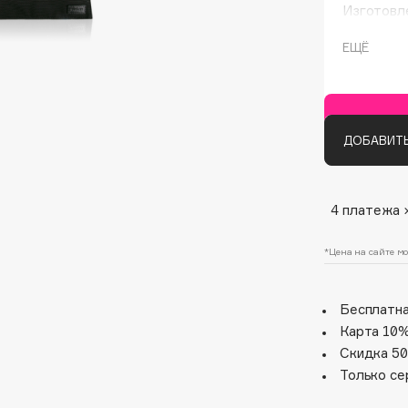
Изготовле
Пояс имее
кармашка 
ЕЩЁ
ДОБАВИТЬ
Architect Demidoff
4 платежа 
ARIVE MAKEUP
*Цена на сайте мо
Art&Fact
Art-Visage
Artdeco
Бесплатна
Карта 10%
Astra
Скидка 50
Atelier Rebul
Только се
Augustinus Bader