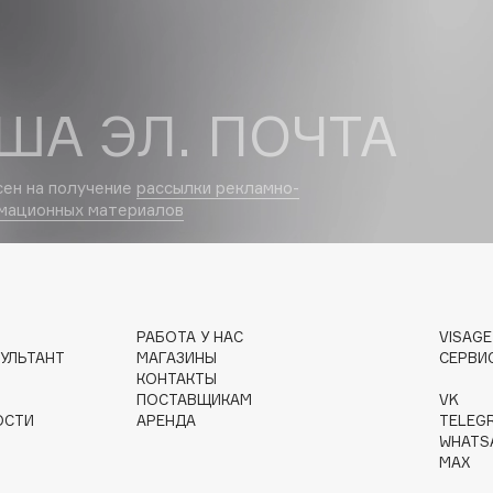
Dr.Althea
Dr.Ceuracle
ША ЭЛ. ПОЧТА
Dr.Jart+
DSD de Luxe
Dyson
сен на получение
рассылки рекламно-
мационных материалов
РАБОТА У НАС
VISAG
УЛЬТАНТ
МАГАЗИНЫ
СЕРВИ
КОНТАКТЫ
Estée Lauder
ПОСТАВЩИКАМ
VK
ОСТИ
АРЕНДА
TELEG
Etat Pur
WHATS
Etude House
MAX
Etude organix