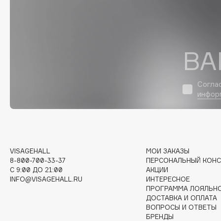
D
d'Alba
Dior
DABO
Divage
ВА
DARLING*
Dolce & Gabbana
Darphin
Dolomit
Davines
Dorco
Согла
инфор
Deonica
DP Daily Perfection
Dessange
Dr. Vranjes Firenze
VISAGEHALL
МОИ ЗАКАЗЫ
E
8-800-700-33-37
ПЕРСОНАЛЬНЫЙ КОНС
C 9:00 ДО 21:00
АКЦИИ
Eat My
Ella Bartsueva Brushes
INFO@VISAGEHALL.RU
ИНТЕРЕСНОЕ
ПРОГРАММА ЛОЯЛЬН
Ecolatier
EMBRACE Haircare
ДОСТАВКА И ОПЛАТА
Ecotools
Emmanuelle Jane
ВОПРОСЫ И ОТВЕТЫ
БРЕНДЫ
EGG
Enough