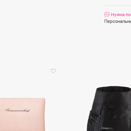
Aveda
Avene
Нужна по
Персональны
Boadicea The Victorious
Bobbi Brown
BOOMSHOP
BORK
Brunello Cucinelli
Bvlgari
by TERRY
BY WISHTREND
Byredo