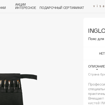
АКЦИИ
НКИ
ИНТЕРЕСНОЕ
ПОДАРОЧНЫЙ СЕРТИФИКАТ
INGL
P
Q
R
S
T
U
V
W
Y
Z
А - Я
Пояс для
НЕ
ОПИСАНИЕ
Angiopharm
KIKO Milano
Страна бр
Estée Lauder
Профессио
Clarins
специальн
практичны
Вмещает 
кистей I