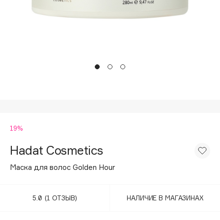
Подарки
Tom Ford
HFC
Для дома
Angiopharm
Техника
KIKO Milano
Estée Lauder
Clarins
0 - 9
19%
100BON
22|11
Hadat Cosmetics
Маска для волос Golden Hour
A
5.0
(1 ОТЗЫВ)
НАЛИЧИЕ В МАГАЗИНАХ
Acqua di Parma
Acque di Italia