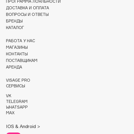
ПРОГРАММА ЛОЯЛЬНОСТИ
Collagenina
ДОСТАВКА И ОПЛАТА
Consly
ВОПРОСЫ И ОТВЕТЫ
Corimo
БРЕНДЫ
КАТАЛОГ
CosRX
Cottolina
РАБОТА У НАС
Crescina
МАГАЗИНЫ
Cunzite
КОНТАКТЫ
ПОСТАВЩИКАМ
Curaprox
АРЕНДА
VISAGE PRO
D
СЕРВИСЫ
VK
d'Alba
TELEGRAM
DABO
WHATSAPP
DARLING*
MAX
Darphin
IOS & Android >
Davines