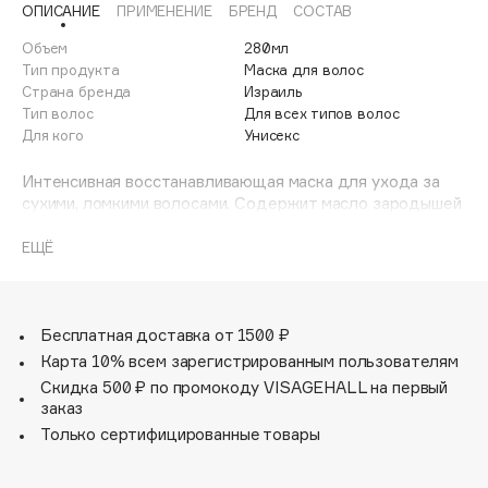
ОПИСАНИЕ
ПРИМЕНЕНИЕ
БРЕНД
СОСТАВ
Adele for you
Финал лета
Advante
Объем
280мл
ЭКСКЛЮЗИВ
Тип продукта
Маска для волос
1 АВГ - 31 АВГ
Aesop
Страна бренда
Израиль
Age Stop
Тип волос
Для всех типов волос
ЭКСКЛЮЗИВ
Для кого
Унисекс
AHFA Cosmetics
Ajmal
Интенсивная восстанавливающая маска для ухода за
сухими, ломкими волосами. Содержит масло зародышей
Alix Avien
пшеницы, которое делает волосы сильными и
Allies of Skin
эластичными. Масло семян льна увлажняет и оказывает
ЕЩЁ
AMAN
разглаживающий эффект. Масло облепихи делает
локоны густыми и оживляет их. Жемчужная пудра в
Amina Daudova Brushes
составе богата кальцием, она укрепляет волосы и
Amouage
придает им сияние.
Бесплатная доставка от 1500 ₽
Amuleto Di Casa
Карта 10% всем зарегистрированным пользователям
Скидка 500 ₽ по промокоду VISAGEHALL на первый
Angiopharm
ЭКСКЛЮЗИВ
заказ
Annbeauty
Только сертифицированные товары
Anua
Apadent