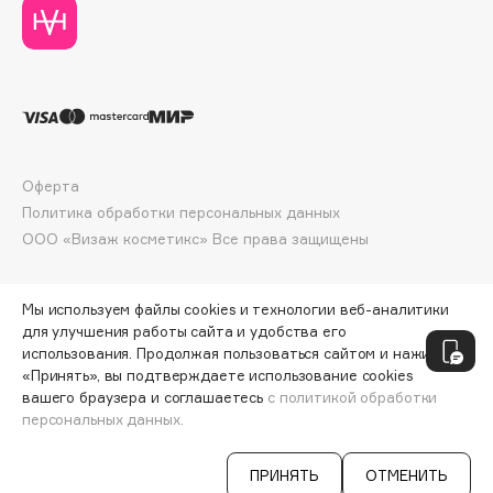
Deonica
Dessange
Dior
Divage
Dolce & Gabbana
Dolomit
Оферта
Dorco
Политика обработки персональных данных
DP Daily Perfection
ООО «Визаж косметикс» Все права защищены
Dr. Vranjes Firenze
Dr.Althea
Мы используем файлы cookies и технологии веб-аналитики
Dr.Ceuracle
для улучшения работы сайта и удобства его
Dr.Jart+
использования. Продолжая пользоваться сайтом и нажимая
«Принять», вы подтверждаете использование cookies
DSD de Luxe
вашего браузера и соглашаетесь
с политикой обработки
Dyson
персональных данных.
ДОБАВИТЬ В КОРЗИНУ
4042 ₽
4990 ₽
ПРИНЯТЬ
ОТМЕНИТЬ