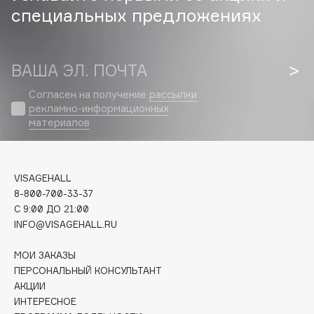
специальных предложениях
Cadence
Capelli Dorati
Carbon Theory
ВАША ЭЛ. ПОЧТА
Carmex
Согласен на получение
рассылки
Carolina Herrera
рекламно-информационных
материалов
Catrice
Celimax
Cettua
VISAGEHALL
Chupa Chups
8-800-700-33-37
Clarette
C 9:00 ДО 21:00
Clarins
INFO@VISAGEHALL.RU
Clarins Precious
МОИ ЗАКАЗЫ
Clinique
ПЕРСОНАЛЬНЫЙ КОНСУЛЬТАНТ
Clive Christian
АКЦИИ
Club De Nuit
ИНТЕРЕСНОЕ