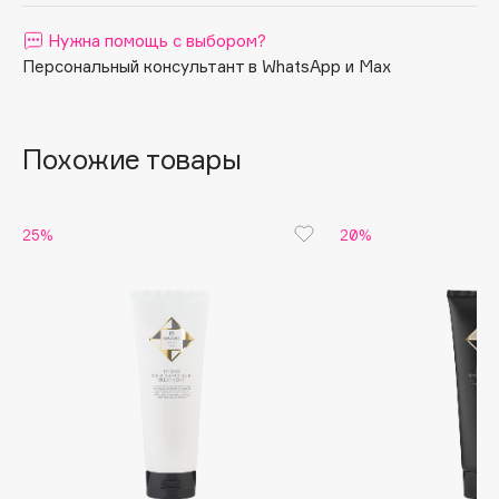
Apagard
Нужна помощь с выбором?
Aravia Professional
Персональный консультант в WhatsApp и Max
Arcadia
Archetype
Architect Demidoff
Похожие товары
ARIVE MAKEUP
Art&Fact
25%
20%
Art-Visage
Artdeco
Astra
Atelier Rebul
Augustinus Bader
Aveda
Avene