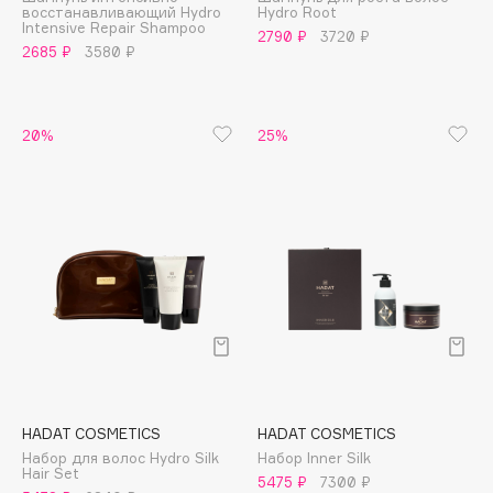
восстанавливающий Hydro
Hydro Root
Adele for you
Intensive Repair Shampoo
Финал лета
2790 ₽
3720 ₽
Advante
2685 ₽
3580 ₽
ЭКСКЛЮЗИВ
1 АВГ - 31 АВГ
Aesop
Age Stop
ЭКСКЛЮЗИВ
20%
25%
AHFA Cosmetics
Ajmal
Alix Avien
Allies of Skin
AMAN
Amina Daudova Brushes
Amouage
Amuleto Di Casa
Angiopharm
ЭКСКЛЮЗИВ
Annbeauty
HADAT COSMETICS
HADAT COSMETICS
Anua
Набор для волос Hydro Silk
Набор Inner Silk
Hair Set
5475 ₽
7300 ₽
Apadent