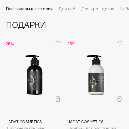
Подарки
Tom Ford
Все товары категории
Для неё
День рождения
Наб
HFC
Для дома
Angiopharm
ПОДАРКИ
Техника
KIKO Milano
Estée Lauder
Clarins
25%
25%
0 - 9
100BON
22|11
A
Acqua di Parma
HADAT COSMETICS
HADAT COSMETICS
Acque di Italia
Шампунь интенсивно
Шампунь для роста волос