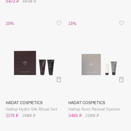
5472 ₽
6840 ₽
Apagard
Aravia Professional
Arcadia
25%
15%
Archetype
Architect Demidoff
ARIVE MAKEUP
Art&Fact
Art-Visage
Artdeco
Astra
Atelier Rebul
Augustinus Bader
HADAT COSMETICS
HADAT COSMETICS
Aveda
Набор Hydro Silk Ritual Set
Набор Root Revival System
Avene
2175 ₽
2900 ₽
2465 ₽
2900 ₽