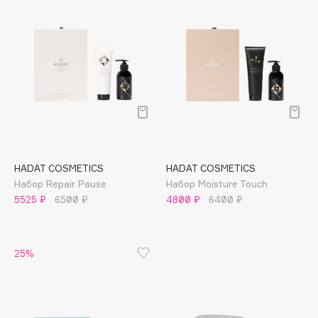
Biomed
Biorepair
Blanx
Blistex
BLOME
Boadicea The Victorious
Bobbi Brown
BOOMSHOP
BORK
HADAT COSMETICS
HADAT COSMETICS
Brunello Cucinelli
Набор Repair Pause
Набор Moisture Touch
5525 ₽
6500 ₽
4800 ₽
6400 ₽
Bvlgari
by TERRY
BY WISHTREND
25%
Byredo
C