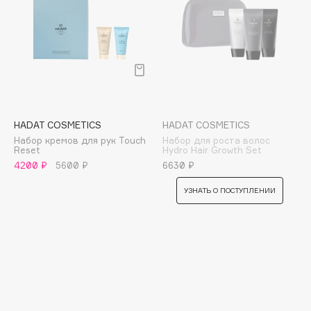
Cadence
Capelli Dorati
Carbon Theory
Carmex
Carolina Herrera
Catrice
HADAT COSMETICS
HADAT COSMETICS
Набор кремов для рук Touch
Набор для роста волос
Celimax
Reset
Hydro Hair Growth Set
Cettua
4200 ₽
5600 ₽
6630 ₽
Chupa Chups
УЗНАТЬ О ПОСТУПЛЕНИИ
Clarette
Clarins
Clarins Precious
НОВИНКА
Clinique
Clive Christian
Club De Nuit