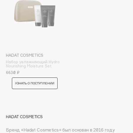
Collagenina
Consly
Corimo
CosRX
Cottolina
Crescina
Cunzite
HADAT COSMETICS
Curaprox
Набор увлажняющий Hydro
Nourishing Moisture Set
6630 ₽
D
УЗНАТЬ О ПОСТУПЛЕНИИ
d'Alba
DABO
DARLING*
HADAT COSMETICS
Darphin
Davines
Бренд «Hadat Cosmetics» был основан в 2016 году