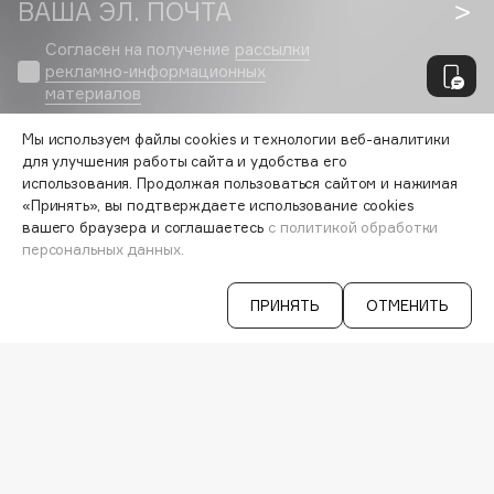
ВАША ЭЛ. ПОЧТА
Fiona Franchimon
Согласен на получение
рассылки
Flipper
рекламно-информационных
FLOEMA
материалов
Floraïku
Мы используем файлы cookies и технологии веб-аналитики
Forlle'd
ЭКСКЛЮЗИВ
для улучшения работы сайта и удобства его
VISAGEHALL
использования. Продолжая пользоваться сайтом и нажимая
Fragrance Du Bois
«Принять», вы подтверждаете использование cookies
8-800-700-33-37
Frederic Malle
вашего браузера и соглашаетесь
с политикой обработки
C 9:00 ДО 21:00
Frudia
персональных данных.
INFO@VISAGEHALL.RU
Funny Organix
МОИ ЗАКАЗЫ
ПРИНЯТЬ
ОТМЕНИТЬ
ПЕРСОНАЛЬНЫЙ КОНСУЛЬТАНТ
G
АКЦИИ
ИНТЕРЕСНОЕ
ПРОГРАММА ЛОЯЛЬНОСТИ
Garnier
ДОСТАВКА И ОПЛАТА
Gecko
ВОПРОСЫ И ОТВЕТЫ
Geltek
БРЕНДЫ