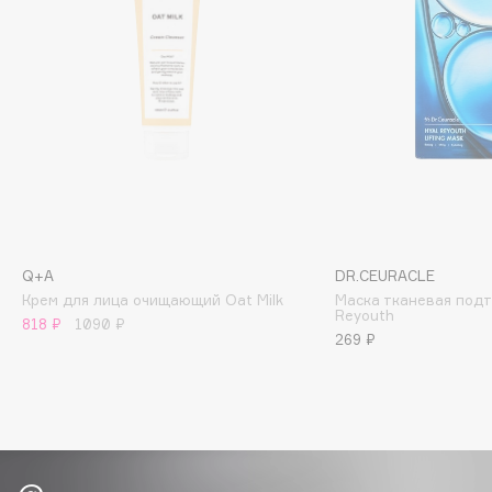
Biomed
Biorepair
Blanx
Blistex
BLOME
Boadicea The Victorious
Bobbi Brown
BOOMSHOP
BORK
Q+A
DR.CEURACLE
Brunello Cucinelli
Крем для лица очищающий Oat Milk
Маска тканевая под
Bvlgari
Reyouth
818 ₽
1090 ₽
269 ₽
by TERRY
BY WISHTREND
Byredo
C