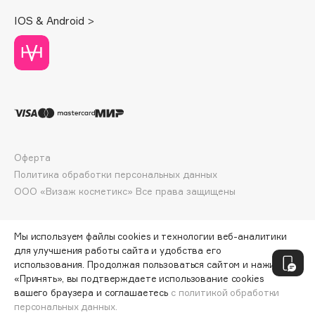
Deonica
IOS & Android >
Dessange
Dior
Divage
Dolce & Gabbana
Dolomit
Dorco
DP Daily Perfection
Оферта
Dr. Vranjes Firenze
Политика обработки персональных данных
Dr.Althea
ООО «Визаж косметикс» Все права защищены
Dr.Ceuracle
Dr.Jart+
Мы используем файлы cookies и технологии веб-аналитики
DSD de Luxe
для улучшения работы сайта и удобства его
использования. Продолжая пользоваться сайтом и нажимая
Dyson
«Принять», вы подтверждаете использование cookies
вашего браузера и соглашаетесь
с политикой обработки
персональных данных.
СООБЩИТЬ О ПОСТУПЛЕНИИ
7880 ₽