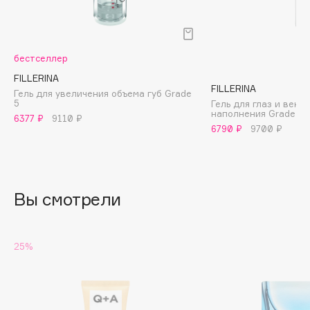
B
Babor
Baffy
бестселлер
Balmain Hair Couture
FILLERINA
ЭКСКЛЮЗИВ
FILLERINA
Гель для увеличения объема губ Grade
Banderas
5
Гель для глаз и век 
наполнения Grade 4
Basicare
6377 ₽
9110 ₽
6790 ₽
9700 ₽
Batiste
Beauty Bomb
Beauty Pati
Вы смотрели
Beautyblades
НОВИНКА
beautyblender
Bebble
25%
Beverly Hills Polo Club
Biodance
Bioderma