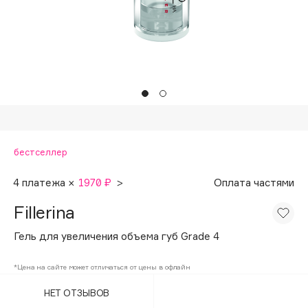
Подарки
Tom Ford
HFC
Для дома
Angiopharm
Техника
KIKO Milano
Estée Lauder
Clarins
0 - 9
бестселлер
100BON
4 платежа ×
1970 ₽
>
Оплата частями
22|11
Fillerina
Гель для увеличения объема губ Grade 4
A
*Цена на сайте может отличаться от цены в офлайн
Acqua di Parma
НЕТ ОТЗЫВОВ
Acque di Italia