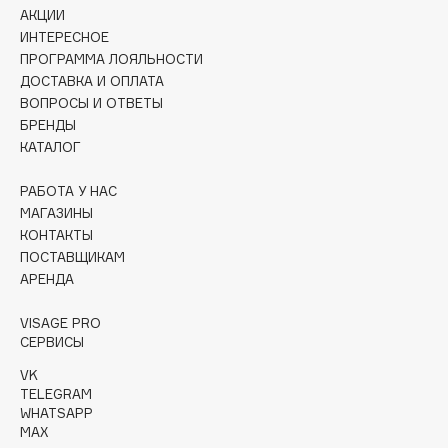
Collagenina
АКЦИИ
ИНТЕРЕСНОЕ
Consly
ПРОГРАММА ЛОЯЛЬНОСТИ
Corimo
ДОСТАВКА И ОПЛАТА
CosRX
ВОПРОСЫ И ОТВЕТЫ
Cottolina
БРЕНДЫ
КАТАЛОГ
Crescina
Cunzite
РАБОТА У НАС
Curaprox
МАГАЗИНЫ
КОНТАКТЫ
ПОСТАВЩИКАМ
D
АРЕНДА
d'Alba
VISAGE PRO
СЕРВИСЫ
DABO
VK
DARLING*
TELEGRAM
Darphin
WHATSAPP
MAX
Davines