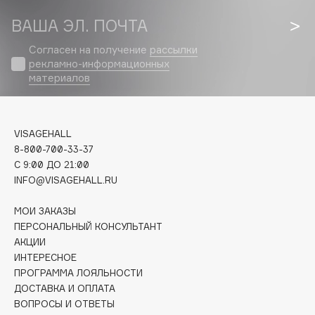
Biomed
ВАША ЭЛ. ПОЧТА
Biorepair
Blanx
Согласен на получение
рассылки
Blistex
рекламно-информационных
материалов
BLOME
Boadicea The Victorious
Bobbi Brown
VISAGEHALL
BOOMSHOP
8-800-700-33-37
BORK
C 9:00 ДО 21:00
INFO@VISAGEHALL.RU
Brunello Cucinelli
Bvlgari
МОИ ЗАКАЗЫ
by TERRY
ПЕРСОНАЛЬНЫЙ КОНСУЛЬТАНТ
BY WISHTREND
АКЦИИ
ИНТЕРЕСНОЕ
Byredo
ПРОГРАММА ЛОЯЛЬНОСТИ
ДОСТАВКА И ОПЛАТА
ВОПРОСЫ И ОТВЕТЫ
C