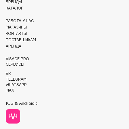
БРЕНДЫ
КАТАЛОГ
Cadence
Capelli Dorati
РАБОТА У НАС
Carbon Theory
МАГАЗИНЫ
КОНТАКТЫ
Carmex
ПОСТАВЩИКАМ
Carolina Herrera
АРЕНДА
Catrice
VISAGE PRO
Celimax
СЕРВИСЫ
Cettua
VK
Chupa Chups
TELEGRAM
Clarette
WHATSAPP
MAX
Clarins
Clarins Precious
IOS & Android >
Clinique
Clive Christian
Club De Nuit