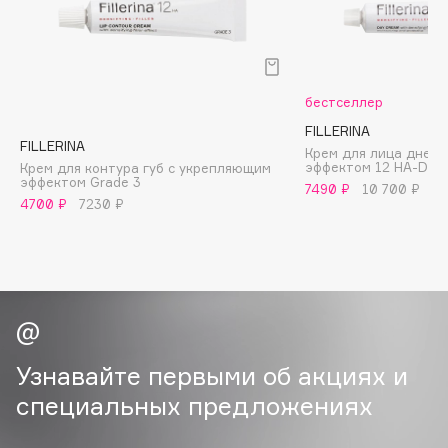
B
Babor
Baffy
бестселлер
Balmain Hair Couture
ЭКСКЛЮЗИВ
FILLERINA
Banderas
FILLERINA
Крем для лица днев
эффектом 12 HA-Day 
Крем для контура губ с укрепляющим
Basicare
эффектом Grade 3
7490 ₽
10 700 ₽
Batiste
4700 ₽
7230 ₽
Beauty Bomb
Beauty Pati
Beautyblades
НОВИНКА
beautyblender
Bebble
Узнавайте первыми об акциях и
Beverly Hills Polo Club
Biodance
специальных предложениях
Bioderma