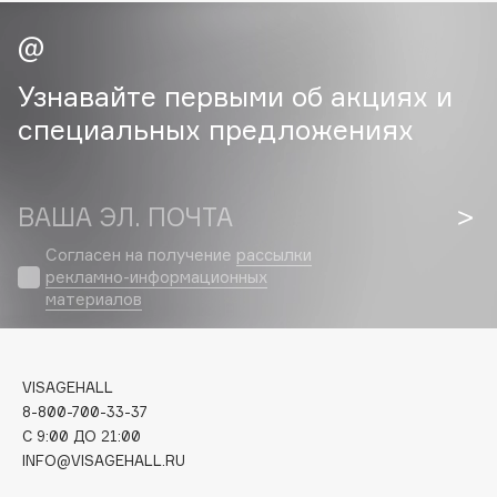
Cadence
Capelli Dorati
Узнавайте первыми об акциях и
Carbon Theory
специальных предложениях
Carmex
Carolina Herrera
Catrice
ВАША ЭЛ. ПОЧТА
Celimax
Согласен на получение
рассылки
Cettua
рекламно-информационных
Chupa Chups
материалов
Clarette
Clarins
Clarins Precious
VISAGEHALL
НОВИНКА
8-800-700-33-37
Clinique
C 9:00 ДО 21:00
Clive Christian
INFO@VISAGEHALL.RU
Club De Nuit