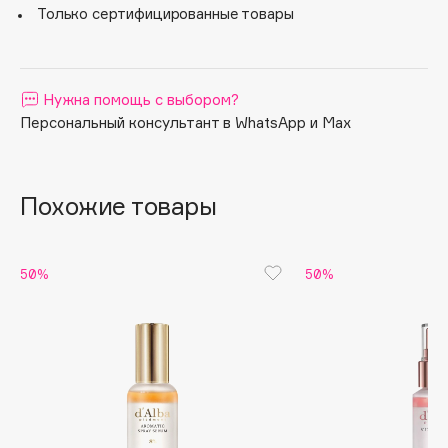
Только сертифицированные товары
Apagard
Aravia Professional
Arcadia
Нужна помощь с выбором?
Archetype
Персональный консультант в WhatsApp и Max
Architect Demidoff
ARIVE MAKEUP
Art&Fact
Похожие товары
Art-Visage
Artdeco
50%
50%
Astra
Atelier Rebul
Augustinus Bader
Aveda
Avene