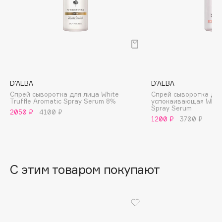
B
Babor
Baffy
Balmain Hair Couture
ЭКСКЛЮЗИВ
Banderas
D'ALBA
D'ALBA
Basicare
Спрей сыворотка для лица White
Спрей сыворотка для
Batiste
Truffle Aromatic Spray Serum 8%
успокаивающая White 
Spray Serum
Beauty Bomb
2050 ₽
4100 ₽
1200 ₽
3700 ₽
Beauty Pati
Beautyblades
НОВИНКА
beautyblender
С этим товаром покупают
Bebble
Beverly Hills Polo Club
Biodance
Bioderma