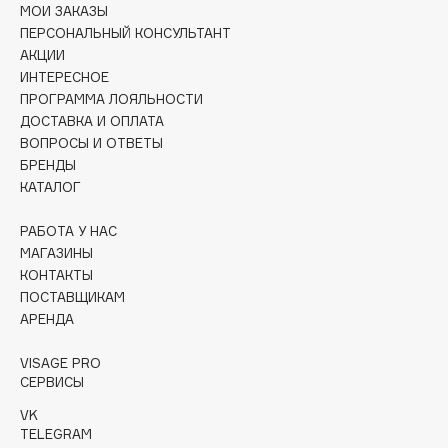
МОИ ЗАКАЗЫ
Collagenina
ПЕРСОНАЛЬНЫЙ КОНСУЛЬТАНТ
Consly
АКЦИИ
Corimo
ИНТЕРЕСНОЕ
CosRX
ПРОГРАММА ЛОЯЛЬНОСТИ
ДОСТАВКА И ОПЛАТА
Cottolina
ВОПРОСЫ И ОТВЕТЫ
Crescina
БРЕНДЫ
Cunzite
КАТАЛОГ
Curaprox
РАБОТА У НАС
МАГАЗИНЫ
D
КОНТАКТЫ
ПОСТАВЩИКАМ
АРЕНДА
d'Alba
DABO
VISAGE PRO
DARLING*
СЕРВИСЫ
Darphin
VK
TELEGRAM
Davines