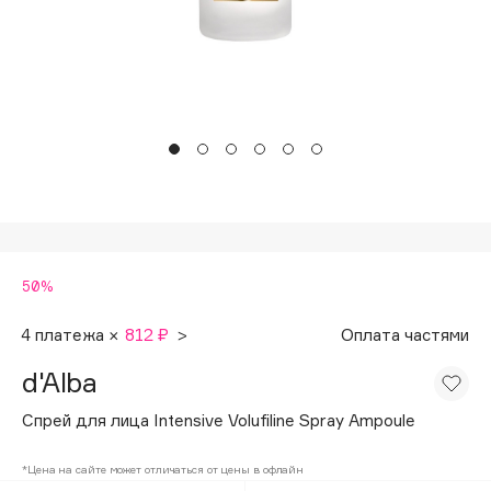
Подарки
Tom Ford
HFC
Для дома
Angiopharm
Техника
KIKO Milano
Estée Lauder
Clarins
0 - 9
50%
100BON
22|11
4 платежа ×
812 ₽
>
Оплата частями
d'Alba
A
Спрей для лица Intensive Volufiline Spray Ampoule
Acqua di Parma
*Цена на сайте может отличаться от цены в офлайн
Acque di Italia