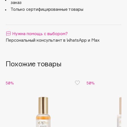
заказ
Apagard
Только сертифицированные товары
Aravia Professional
Arcadia
Archetype
Нужна помощь с выбором?
Architect Demidoff
Персональный консультант в WhatsApp и Max
ARIVE MAKEUP
Art&Fact
Похожие товары
Art-Visage
Artdeco
Astra
50%
50%
Atelier Rebul
Augustinus Bader
Aveda
Avene