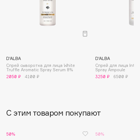
B
Babor
Baffy
Balmain Hair Couture
ЭКСКЛЮЗИВ
Banderas
Basicare
D'ALBA
D'ALBA
Batiste
Спрей сыворотка для лица White
Спрей для лица Intens
Truffle Aromatic Spray Serum 8%
Spray Ampoule
Beauty Bomb
2050 ₽
4100 ₽
3250 ₽
6500 ₽
Beauty Pati
Beautyblades
НОВИНКА
beautyblender
Bebble
С этим товаром покупают
Beverly Hills Polo Club
Biodance
Bioderma
50%
50%