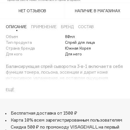
Adele for you
Финал лета
НЕТ ОТЗЫВОВ
НАЛИЧИЕ В МАГАЗИНАХ
Advante
ЭКСКЛЮЗИВ
1 АВГ - 31 АВГ
Aesop
ОПИСАНИЕ
ПРИМЕНЕНИЕ
БРЕНД
СОСТАВ
Age Stop
ЭКСКЛЮЗИВ
Объем
80мл
AHFA Cosmetics
Тип продукта
Спрей для лица
Ajmal
Страна бренда
Южная Корея
Для кого
Для него
Alix Avien
Allies of Skin
Балансирующая спрей сыворотка 3-в-1 включает в себя
AMAN
функции тонера, лосьона, эссенции и дарит коже
интенсивное увлажнение, не оставляя ощущения
Amina Daudova Brushes
липкости. Формула содержит экстракт белого
Amouage
трюфеля, центеллы азиатской, зеленого чая,
ЕЩЁ
растительный комплекс и гиалуроновую кислоту для
Amuleto Di Casa
глубоко увлажнения и питания.
Angiopharm
ЭКСКЛЮЗИВ
Annbeauty
Бесплатная доставка от 1500 ₽
Карта 10% всем зарегистрированным пользователям
Anua
Скидка 500 ₽ по промокоду VISAGEHALL на первый
Apadent