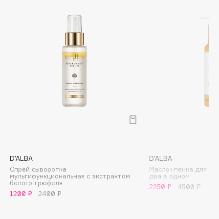
Biomed
Biorepair
Blanx
Blistex
BLOME
Boadicea The Victorious
Bobbi Brown
BOOMSHOP
BORK
Brunello Cucinelli
Bvlgari
by TERRY
D'ALBA
D'ALBA
BY WISHTREND
Спрей сыворотка
Масло+пенка для гл
мультифункциональная с экстрактом
два в одном
Byredo
белого трюфеля
2250 ₽
4500 ₽
1200 ₽
2400 ₽
C