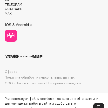
Deonica
TELEGRAM
WHATSAPP
Dessange
MAX
Dior
Divage
IOS & Android >
Dolce & Gabbana
Dolomit
Dorco
DP Daily Perfection
Dr. Vranjes Firenze
Dr.Althea
Dr.Ceuracle
Оферта
Политика обработки персональных данных
Dr.Jart+
ООО «Визаж косметикс» Все права защищены
DSD de Luxe
Dyson
Мы используем файлы cookies и технологии веб-аналитики
для улучшения работы сайта и удобства его