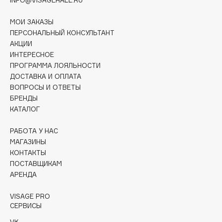
Collagenina
Consly
МОИ ЗАКАЗЫ
Corimo
ПЕРСОНАЛЬНЫЙ КОНСУЛЬТАНТ
АКЦИИ
CosRX
ИНТЕРЕСНОЕ
Cottolina
ПРОГРАММА ЛОЯЛЬНОСТИ
Crescina
ДОСТАВКА И ОПЛАТА
ВОПРОСЫ И ОТВЕТЫ
Cunzite
БРЕНДЫ
Curaprox
КАТАЛОГ
РАБОТА У НАС
D
МАГАЗИНЫ
КОНТАКТЫ
d'Alba
ПОСТАВЩИКАМ
DABO
АРЕНДА
DARLING*
VISAGE PRO
Darphin
СЕРВИСЫ
Davines
VK