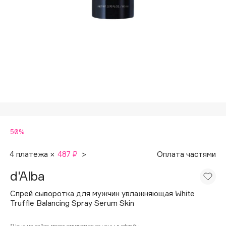
Подарки
Tom Ford
HFC
Для дома
Angiopharm
Техника
KIKO Milano
Estée Lauder
Clarins
0 - 9
50%
100BON
22|11
4 платежа ×
487 ₽
>
Оплата частями
d'Alba
A
Спрей сыворотка для мужчин увлажняющая White
Truffle Balancing Spray Serum Skin
Acqua di Parma
Acque di Italia
*Цена на сайте может отличаться от цены в офлайн