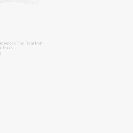
Gourmandise
Grace Day
Guerlain
х масок The Real Noni
Guess
e Mask
₽
Holika Holika
Holly Polly
Holy Land