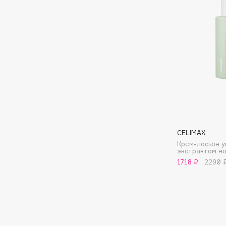
Aravia Professional
Alix Avien
Arcadia
Allies of Skin
Archetype
AMAN
B
Babor
beautyblender
Baffy
Bebble
Balmain Hair Couture
Beverly Hills Polo Club
CELIMAX
ЭКСКЛЮЗИВ
Крем-лосьон 
Biodance
Banderas
экстрактом н
Bioderma
1718 ₽
2290 
Basicare
Biomed
Batiste
Biorepair
Beauty Bomb
Blanx
Beauty Pati
Blistex
Beautyblades
НОВИНКА