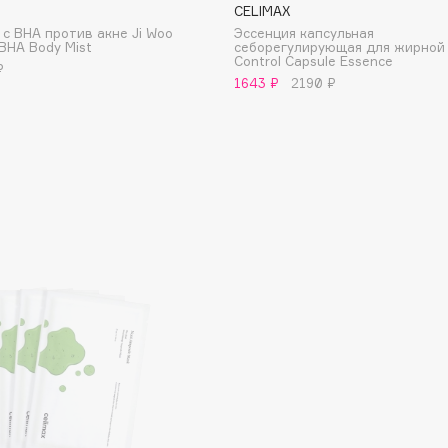
CELIMAX
Etude organix
 с BHA против акне Ji Woo
Эссенция капсульная
 BHA Body Mist
себорегулирующая для жирной 
Eva Mosaic
Control Capsule Essence
₽
Ex Nihilo
1643 ₽
2190 ₽
EXOARI L
Fragrance Du Bois
Frederic Malle
Frudia
Funny Organix