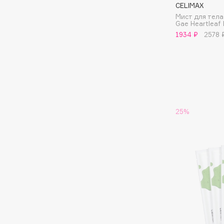
CELIMAX
Eigshow
EpilProfi
Мист для тела
Gae Heartleaf
Elemis
Erborian
1934 ₽
2578 
Elian Russia
Essence
Elie Saab
Essential Parfums Paris
F
25%
FANE
Flipper
Farmstay
FLOEMA
Felce Azzurra
Floraïku
Fillerina
Forlle'd
ЭКСКЛЮЗИВ
Fiona Franchimon