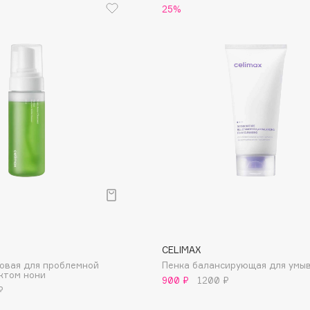
25%
Consly
Corimo
CosRX
Cottolina
Crescina
Cunzite
Curaprox
CELIMAX
ковая для проблемной
Пенка балансирующая для умы
ктом нони
900 ₽
1200 ₽
₽