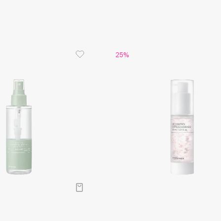
Dr.Althea
Dr.Ceuracle
Dr.Jart+
25%
DSD de Luxe
Dyson
Estrâde
Estée Lauder
Etat Pur
Etude House