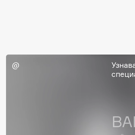
I
I Love My Hair
INGLOT
Iceberg
Initio
Icon Skin
Insight Professional
Influence Beauty
Institut Esthederm
Узнав
специ
J
James Read
Janeke
Jan Marini
Jimmy Choo
ЭКСКЛЮЗИВ
ВА
JMsolution
Jane Iredale