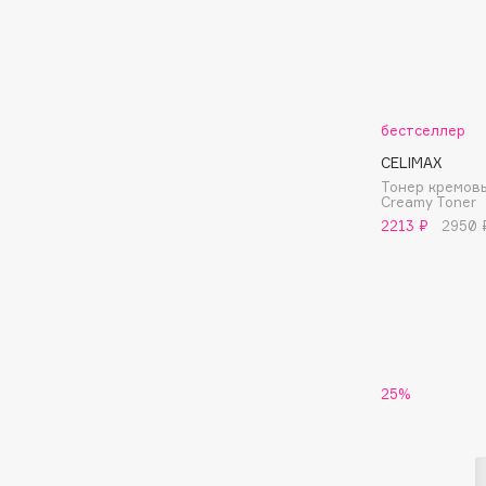
Подарки
0 - 9
Для дома
100BON
22|11
Техника
бестселлер
CELIMAX
Тонер кремовы
A
Creamy Toner
2213 ₽
2950 
Acqua di Parma
Amina Daudova Brushes
Acque di Italia
Amouage
Adele for you
Amuleto Di Casa
Advante
Angiopharm
ЭКСКЛЮЗИВ
ЭКСКЛЮЗИВ
Aesop
Annbeauty
25%
Age Stop
Anua
ЭКСКЛЮЗИВ
Apadent
AHFA Cosmetics
Apagard
Ajmal