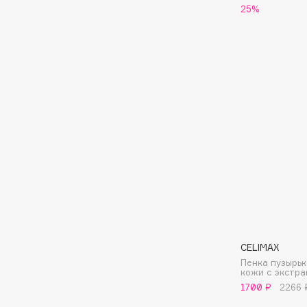
BLOME
25%
C
Cadence
Chupa Chups
Capelli Dorati
Clarette
Carbon Theory
Clarins
Carmex
Clarins Precious
НОВИНКА
Carolina Herrera
Clinique
Catrice
Clive Christian
Celimax
Club De Nuit
Cettua
Collagenina
CELIMAX
Пенка пузырь
кожи с экстра
1700 ₽
2266 