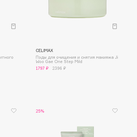
Финал лета
Парфюм для тебя
1 АВГ - 31 АВГ
5 АВГ - 9 АВГ
CELIMAX
итного
Пэды для очищения и снятия макияжа Ji
Woo Gae One Step Mild
1797 ₽
2396 ₽
25%