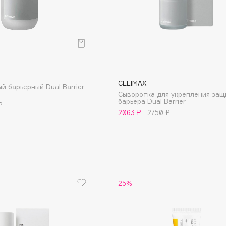
CELIMAX
й барьерный Dual Barrier
Сыворотка для укрепления защ
барьера Dual Barrier
₽
2063 ₽
2750 ₽
Architect Demidoff
ARIVE MAKEUP
Art&Fact
Art-Visage
Artdeco
25%
Astra
Atelier Rebul
Augustinus Bader