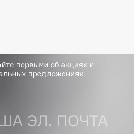
Institute Estelare
Instytutum
invisibobble
IS Clinical
айте первыми об акциях и
альных предложениях
Jo Malone London
Juliette Has A Gun
ША ЭЛ. ПОЧТА
Juvena