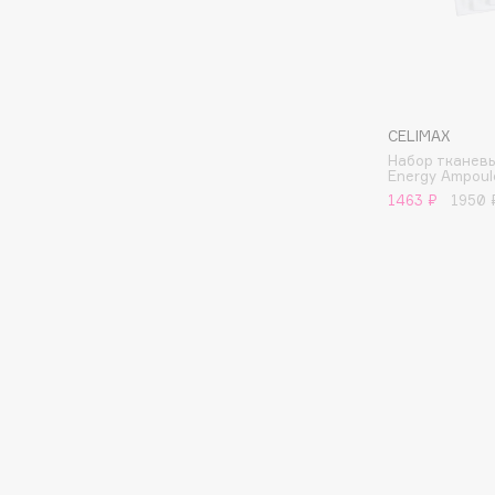
G
Garnier
Giardino Magico
Gecko
Gillette
CELIMAX
Geltek
Givenchy
Набор тканевы
Genosys
Global Keratin
Energy Ampoul
ЭКСКЛЮЗИВ
1463 ₽
1950 
Global White
Geomar
H
Hadat Cosmetics
HELIBEAUTY
Hamis
Hempz
Hapica
HFC