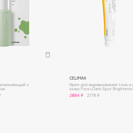
Aveda
Avene
Boadicea The Victorious
Bobbi Brown
BOOMSHOP
CELIMAX
увлажняющий с
Крем для выравнивания тона и
BORK
они
кожи Pore+Dark Spot Brighteni
Brunello Cucinelli
₽
2084 ₽
2778 ₽
Bvlgari
by TERRY
BY WISHTREND
Byredo