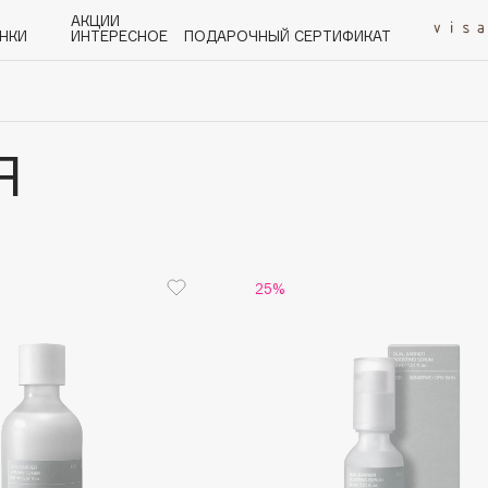
АКЦИИ
НКИ
ИНТЕРЕСНОЕ
ПОДАРОЧНЫЙ СЕРТИФИКАТ
Я
P
Q
R
S
T
U
V
W
Y
Z
А - Я
25%
Angiopharm
KIKO Milano
Estée Lauder
Clarins