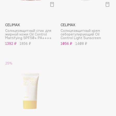
Подарки
Tom Ford
HFC
Для дома
Angiopharm
Техника
KIKO Milano
CELIMAX
CELIMAX
Estée Lauder
Солнцезащитный стик для
Солнцезащитный крем
жирной кожи Oil Control
cеборегулирующий Oil
Clarins
Mattifying SPF50+ PA++++
Control Light Sunscreen
1392 ₽
1856 ₽
1056 ₽
1408 ₽
0 - 9
25%
100BON
22|11
A
Acqua di Parma
Acque di Italia