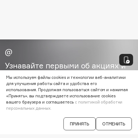
Biomed
Biorepair
Blanx
Blistex
BLOME
Boadicea The Victorious
Bobbi Brown
BOOMSHOP
Узнавайте первыми об акциях и
BORK
специальных предложениях
Мы используем файлы cookies и технологии веб-аналитики
Brunello Cucinelli
для улучшения работы сайта и удобства его
Bvlgari
использования. Продолжая пользоваться сайтом и нажимая
«Принять», вы подтверждаете использование cookies
by TERRY
ВАША ЭЛ. ПОЧТА
вашего браузера и соглашаетесь
с политикой обработки
BY WISHTREND
персональных данных.
Согласен на получение
рассылки
Byredo
рекламно-информационных
материалов
ПРИНЯТЬ
ОТМЕНИТЬ
C