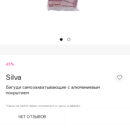
Подарки
Tom Ford
HFC
Для дома
Angiopharm
Техника
KIKO Milano
Estée Lauder
Clarins
0 - 9
45%
Silva
100BON
22|11
Бигуди самозахватывающие с алюминиевым
покрытием
A
*Цена на сайте может отличаться от цены в офлайн
НЕТ ОТЗЫВОВ
Acqua di Parma
Acque di Italia