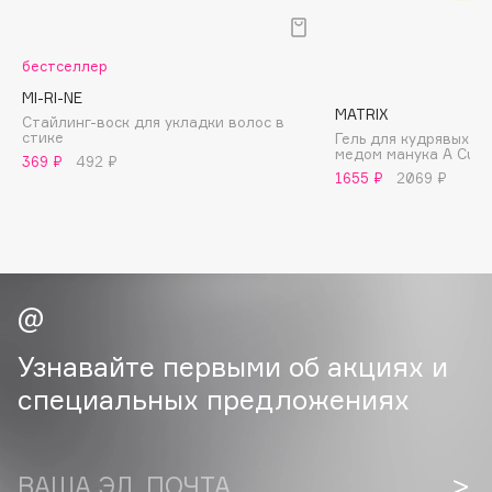
B
Babor
бестселлер
Baffy
MI-RI-NE
MATRIX
Balmain Hair Couture
Стайлинг-воск для укладки волос в
ЭКСКЛЮЗИВ
стике
Гель для кудрявых и
медом манука A Curl
Banderas
369 ₽
492 ₽
1655 ₽
2069 ₽
Basicare
Batiste
Beauty Bomb
Beauty Pati
Beautyblades
НОВИНКА
beautyblender
Узнавайте первыми об акциях и
Bebble
специальных предложениях
Beverly Hills Polo Club
Biodance
Bioderma
ВАША ЭЛ. ПОЧТА