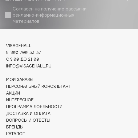
Biomed
Согласен на получение
рассылки
Biorepair
рекламно-информационных
Blanx
материалов
Blistex
BLOME
Boadicea The Victorious
VISAGEHALL
8-800-700-33-37
Bobbi Brown
C 9:00 ДО 21:00
BOOMSHOP
INFO@VISAGEHALL.RU
BORK
Brunello Cucinelli
МОИ ЗАКАЗЫ
ПЕРСОНАЛЬНЫЙ КОНСУЛЬТАНТ
Bvlgari
АКЦИИ
by TERRY
ИНТЕРЕСНОЕ
BY WISHTREND
ПРОГРАММА ЛОЯЛЬНОСТИ
ДОСТАВКА И ОПЛАТА
Byredo
ВОПРОСЫ И ОТВЕТЫ
БРЕНДЫ
КАТАЛОГ
C