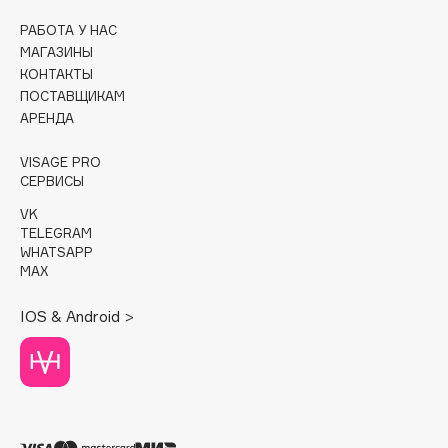
РАБОТА У НАС
Cadence
МАГАЗИНЫ
Capelli Dorati
КОНТАКТЫ
Carbon Theory
ПОСТАВЩИКАМ
АРЕНДА
Carmex
Carolina Herrera
VISAGE PRO
Catrice
СЕРВИСЫ
Celimax
VK
Cettua
TELEGRAM
WHATSAPP
Chupa Chups
MAX
Clarette
IOS & Android >
Clarins
Clarins Precious
Clinique
Clive Christian
Club De Nuit