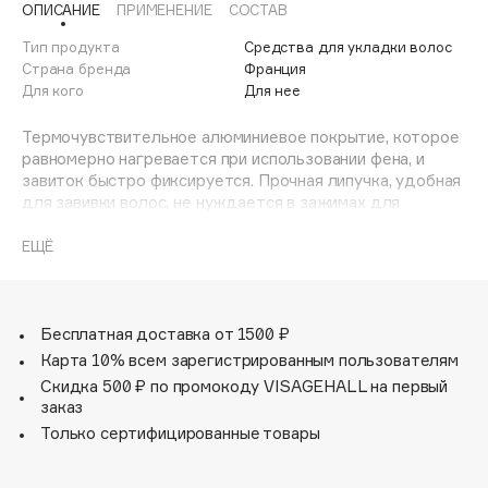
ОПИСАНИЕ
ПРИМЕНЕНИЕ
СОСТАВ
Adele for you
Финал лета
Advante
Тип продукта
Средства для укладки волос
ЭКСКЛЮЗИВ
Страна бренда
Франция
1 АВГ - 31 АВГ
Aesop
Для кого
Для нее
Age Stop
ЭКСКЛЮЗИВ
Термочувствительное алюминиевое покрытие, которое
AHFA Cosmetics
равномерно нагревается при использовании фена, и
Ajmal
завиток быстро фиксируется. Прочная липучка, удобная
для завивки волос, не нуждается в зажимах для
Alix Avien
фиксации волос. Основание – пластик, лёгкий и
Allies of Skin
устойчивый к высоким температурам. Диаметр 36 мм.
ЕЩЁ
AMAN
Amina Daudova Brushes
Amouage
Бесплатная доставка от 1500 ₽
Amuleto Di Casa
Карта 10% всем зарегистрированным пользователям
Скидка 500 ₽ по промокоду VISAGEHALL на первый
Angiopharm
ЭКСКЛЮЗИВ
заказ
Annbeauty
Только сертифицированные товары
Anua
Apadent