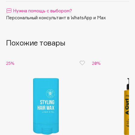
Apagard
Нужна помощь с выбором?
Aravia Professional
Персональный консультант в WhatsApp и Max
Arcadia
Archetype
Похожие товары
Architect Demidoff
ARIVE MAKEUP
Art&Fact
25%
20%
Art-Visage
Artdeco
Astra
Atelier Rebul
Augustinus Bader
Aveda
Avene