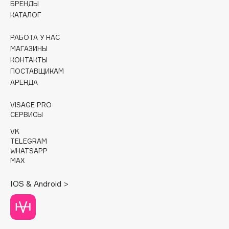
БРЕНДЫ
КАТАЛОГ
Cadence
Capelli Dorati
РАБОТА У НАС
Carbon Theory
МАГАЗИНЫ
КОНТАКТЫ
Carmex
ПОСТАВЩИКАМ
Carolina Herrera
АРЕНДА
Catrice
Celimax
VISAGE PRO
СЕРВИСЫ
Cettua
VK
Chupa Chups
TELEGRAM
Clarette
WHATSAPP
MAX
Clarins
Clarins Precious
НОВИНКА
IOS & Android >
Clinique
Clive Christian
Club De Nuit