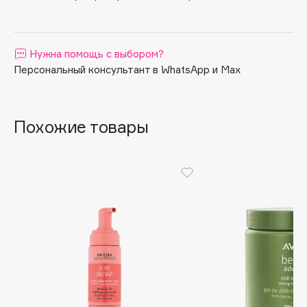
Apagard
Aravia Professional
Нужна помощь с выбором?
Arcadia
Персональный консультант в WhatsApp и Max
Archetype
Architect Demidoff
ARIVE MAKEUP
Похожие товары
Art&Fact
Art-Visage
Artdeco
Astra
Atelier Rebul
Augustinus Bader
Aveda
Avene