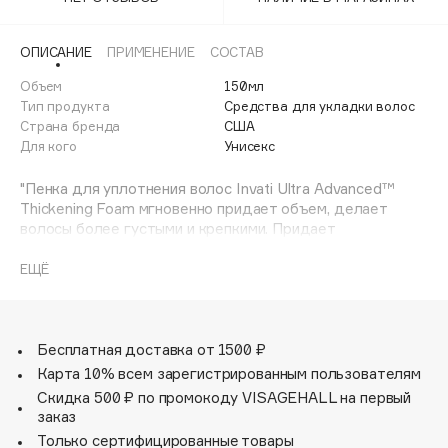
Adele for you
Финал лета
Advante
ЭКСКЛЮЗИВ
ОПИСАНИЕ
ПРИМЕНЕНИЕ
СОСТАВ
1 АВГ - 31 АВГ
Aesop
Объем
150мл
Age Stop
Тип продукта
Средства для укладки волос
ЭКСКЛЮЗИВ
Страна бренда
США
AHFA Cosmetics
Для кого
Унисекс
Ajmal
"Пенка для уплотнения волос Invati Ultra Advanced™
Alix Avien
Thickening Foam мгновенно придает объем, делает
Allies of Skin
волосы более густыми и крепкими. Придает
AMAN
эластичность и блеск. Устраняет frizz-эффект.
Защищает от воздействия высоких температур при
ЕЩЁ
Amina Daudova Brushes
укладке феном. Укрепляет ломкие, истонченные волосы.
Amouage
Не утяжеляет волосы. Идеально подходит для тонких и
нормальных волос.
Amuleto Di Casa
Аромат:
Бесплатная доставка от 1500 ₽
Angiopharm
ЭКСКЛЮЗИВ
Успокаивающий аромат Pure-Fume™ с лавандой,
Карта 10% всем зарегистрированным пользователям
Annbeauty
мускатным шалфеем, австралийским сандалом, ванилью
Скидка 500 ₽ по промокоду VISAGEHALL на первый
и другими чистыми растительными и цветочными
Anua
заказ
эссенциями.
Только сертифицированные товары
Apadent