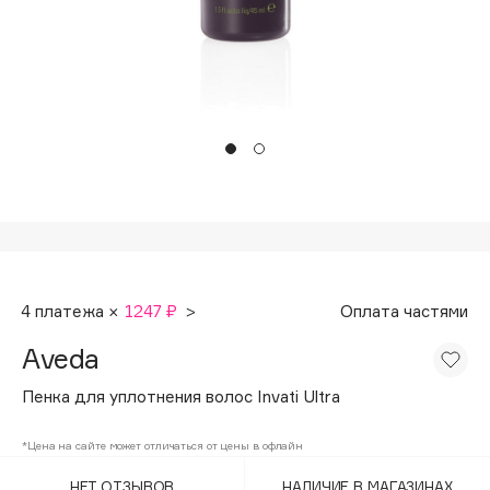
Подарки
Tom Ford
HFC
Для дома
Angiopharm
Техника
KIKO Milano
Estée Lauder
Clarins
0 - 9
100BON
4 платежа ×
1247 ₽
>
Оплата частями
22|11
Aveda
A
Пенка для уплотнения волос Invati Ultra
Acqua di Parma
*Цена на сайте может отличаться от цены в офлайн
Acque di Italia
НЕТ ОТЗЫВОВ
НАЛИЧИЕ В МАГАЗИНАХ