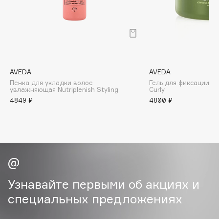
B
Babor
Baffy
Balmain Hair Couture
ЭКСКЛЮЗИВ
Banderas
AVEDA
AVEDA
Пенка для укладки волос
Гель для фиксации в
Basicare
увлажняющая Nutriplenish Styling
Curly
Batiste
4849 ₽
4800 ₽
Beauty Bomb
Beauty Pati
Beautyblades
НОВИНКА
beautyblender
Bebble
Beverly Hills Polo Club
Узнавайте первыми об акциях и
Biodance
специальных предложениях
Bioderma