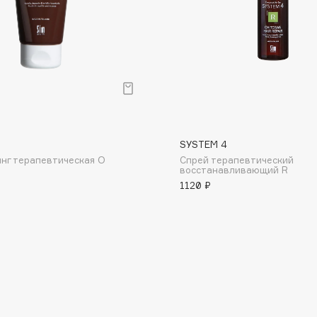
Consly
Corimo
SYSTEM 4
CosRX
нг терапевтическая О
Спрей терапевтический
Cottolina
восстанавливающий R
1120 ₽
Crescina
Cunzite
Curaprox