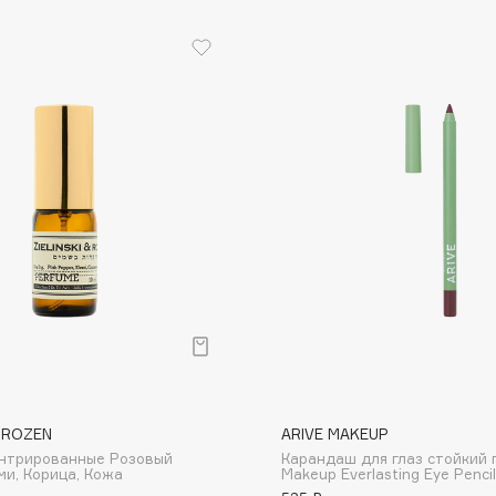
Dr.Althea
Dr.Ceuracle
Dr.Jart+
DSD de Luxe
Dyson
Estrâde
Estée Lauder
& ROZEN
ARIVE MAKEUP
ентрированные Розовый
Карандаш для глаз стойкий 
Etat Pur
ми, Корица, Кожа
Makeup Everlasting Eye Pencil
Etude House