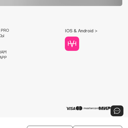
E PRO
IOS & Android >
СЫ
RAM
APP