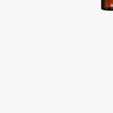
Подарки
0 - 9
Для дома
100BON
22|11
Техника
A
Acqua di Parma
Amina Daudova Brushes
Acque di Italia
Amouage
Adele for you
Amuleto Di Casa
Advante
Angiopharm
ЭКСКЛЮЗИВ
ЭКСКЛЮЗИВ
Aesop
Annbeauty
Age Stop
Anua
ЭКСКЛЮЗИВ
Apadent
AHFA Cosmetics
Apagard
Ajmal