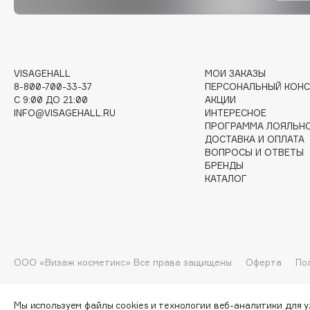
G
Garnier
Giardino Magico
Gecko
Gillette
VISAGEHALL
МОИ ЗАКАЗЫ
8-800-700-33-37
ПЕРСОНАЛЬНЫЙ КОНС
Geltek
Givenchy
C 9:00 ДО 21:00
АКЦИИ
Genosys
Global Keratin
INFO@VISAGEHALL.RU
ИНТЕРЕСНОЕ
ЭКСКЛЮЗИВ
ПРОГРАММА ЛОЯЛЬН
Global White
Geomar
ДОСТАВКА И ОПЛАТА
ВОПРОСЫ И ОТВЕТЫ
БРЕНДЫ
КАТАЛОГ
H
Hadat Cosmetics
HELIBEAUTY
Hamis
Hempz
ООО «Визаж косметикс» Все права защищены
Оферта
По
Hapica
HFC
Мы используем файлы cookies и технологии веб-аналитики для 