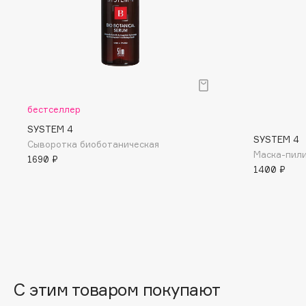
BLOME
C
Cadence
Chupa Chups
бестселлер
Capelli Dorati
Clarette
SYSTEM 4
SYSTEM 4
Carbon Theory
Clarins
Сыворотка биоботаническая
Маска-пили
1690 ₽
Carmex
Clarins Precious
НОВИНКА
1400 ₽
Carolina Herrera
Clinique
Catrice
Clive Christian
Celimax
Club De Nuit
Cettua
Collagenina
С этим товаром покупают