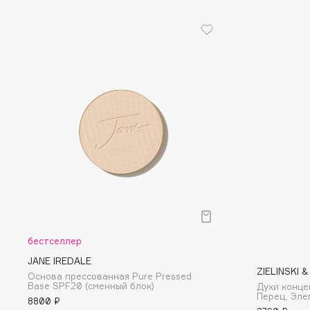
D
d'Alba
Dior
DABO
Divage
DARLING*
Dolce & Gabbana
Darphin
Dolomit
Davines
Dorco
Deonica
DP Daily Perfection
Dessange
Dr. Vranjes Firenze
E
бестселлер
Eat My
Ella Bartsueva Brushes
JANE IREDALE
Ecolatier
EMBRACE Haircare
ZIELINSKI 
Основа прессованная Pure Pressed
Base SPF20 (сменный блок)
Духи конц
Ecotools
Emmanuelle Jane
Перец, Эле
8800 ₽
EGIA
Enough