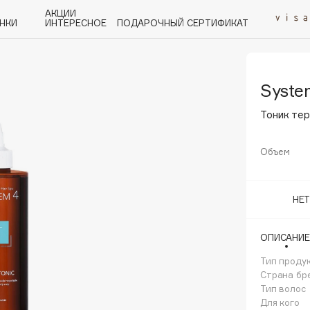
АКЦИИ
НКИ
ИНТЕРЕСНОЕ
ПОДАРОЧНЫЙ СЕРТИФИКАТ
Syste
P
Q
R
S
T
U
V
W
Y
Z
А - Я
Тоник тер
Объем
Angiopharm
НЕ
KIKO Milano
Estée Lauder
ОПИСАНИЕ
Clarins
Тип проду
Страна бр
Тип волос
Для кого