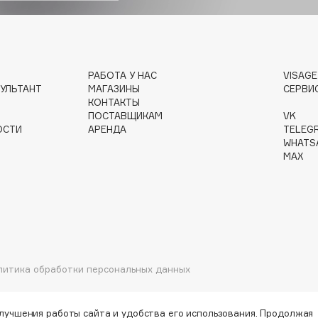
Gourmandise
Grace Day
РАБОТА У НАС
VISAG
УЛЬТАНТ
МАГАЗИНЫ
СЕРВИ
Guerlain
КОНТАКТЫ
Guess
ПОСТАВЩИКАМ
VK
ОСТИ
АРЕНДА
TELEG
WHATS
MAX
Holika Holika
Holly Polly
литика обработки персональных данных
Holy Land
улучшения работы сайта и удобства его использования. Продолжая