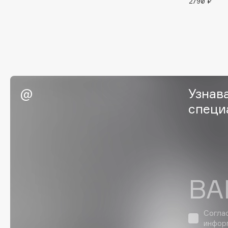
2790 ₽
Eigshow
EpilProfi
Elemis
Erborian
Elian Russia
Essence
Elie Saab
Essential Parfums Paris
Узнав
специ
F
FANE
Flipper
Farmstay
FLOEMA
Felce Azzurra
Floraïku
ВА
Fillerina
Forlle'd
ЭКСКЛЮЗИВ
Fiona Franchimon
Согла
инфор