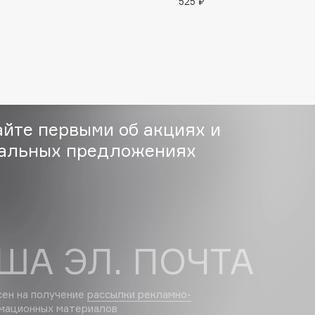
525 ₽
Etude organix
Eva Mosaic
Ex Nihilo
EXOARI L
айте первыми об акциях и
альных предложениях
Fragrance Du Bois
Frederic Malle
Frudia
ША ЭЛ. ПОЧТА
Funny Organix
сен на получение
рассылки рекламно-
мационных материалов