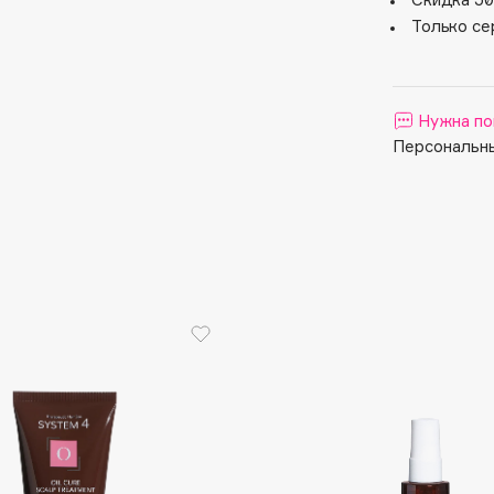
Aveda
Только се
Avene
Нужна по
Персональны
Boadicea The Victorious
Bobbi Brown
BOOMSHOP
BORK
Brunello Cucinelli
Bvlgari
by TERRY
BY WISHTREND
Byredo