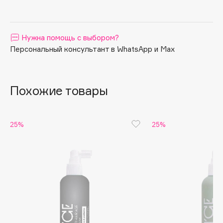
Apagard
Aravia Professional
Нужна помощь с выбором?
Arcadia
Персональный консультант в WhatsApp и Max
Archetype
Architect Demidoff
ARIVE MAKEUP
Похожие товары
Art&Fact
Art-Visage
Artdeco
25%
25%
Astra
Atelier Rebul
Augustinus Bader
Aveda
Avene