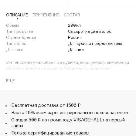
Adele for you
Финал лета
Advante
ЭКСКЛЮЗИВ
ОПИСАНИЕ
ПРИМЕНЕНИЕ
СОСТАВ
1 АВГ - 31 АВГ
Aesop
Объем
200мл
Age Stop
Тип продукта
Сыворотка для волос
ЭКСКЛЮЗИВ
Страна бренда
Россия
AHFA Cosmetics
Тип волос
Для сухих и поврежденных
Ajmal
Для кого
Для нее
Alix Avien
Интенсивно ухаживает за сухими, вьющимися, химически
Allies of Skin
обработанными волосами. Увлажняет, уплотняет
AMAN
волосы, придаёт гладкость и блеск.
Протеины белого сибирского мха — способствуют
ЕЩЁ
Amina Daudova Brushes
укреплению волос.
Amouage
Гидролизованный кератин — реконструирует
повреждённые участки волос и снижает ломкость.
Amuleto Di Casa
Бесплатная доставка от 1500 ₽
Angiopharm
ЭКСКЛЮЗИВ
Карта 10% всем зарегистрированным пользователям
Annbeauty
Скидка 500 ₽ по промокоду VISAGEHALL на первый
заказ
Anua
Только сертифицированные товары
Apadent