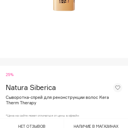
Подарки
Tom Ford
HFC
Для дома
Angiopharm
Техника
KIKO Milano
Estée Lauder
Clarins
0 - 9
25%
100BON
22|11
Natura Siberica
Сыворотка-спрей для реконструкции волос Kera
A
Therm Therapy
Acqua di Parma
*Цена на сайте может отличаться от цены в офлайн
Acque di Italia
НЕТ ОТЗЫВОВ
НАЛИЧИЕ В МАГАЗИНАХ