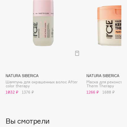
Biomed
Biorepair
Blanx
Blistex
BLOME
Boadicea The Victorious
Bobbi Brown
BOOMSHOP
BORK
Brunello Cucinelli
NATURA SIBERICA
NATURA SIBERICA
Bvlgari
Шампунь для окрашенных волос After
Маска для реконстру
color therapy
Therm Therapy
by TERRY
1032 ₽
1376 ₽
1266 ₽
1688 ₽
BY WISHTREND
Byredo
Вы смотрели
C