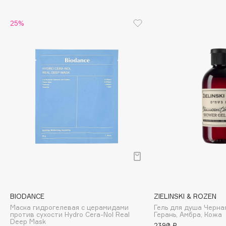
Cadence
25%
Capelli Dorati
Carbon Theory
Carmex
Carolina Herrera
Catrice
Celimax
Cettua
Chupa Chups
Clarette
Clarins
Clarins Precious
НОВИНКА
Clinique
BIODANCE
ZIELINSKI & ROZEN
Clive Christian
Маска гидрогелевая с церамидами
Гель для душа Черна
против сухости Hydro Cera-Nol Real
Герань, Амбра, Кожа
Club De Nuit
Deep Mask
2390 ₽