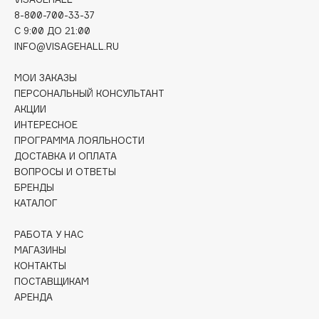
Deonica
8-800-700-33-37
C 9:00 ДО 21:00
Dessange
INFO@VISAGEHALL.RU
Dior
Divage
МОИ ЗАКАЗЫ
Dolce & Gabbana
ПЕРСОНАЛЬНЫЙ КОНСУЛЬТАНТ
АКЦИИ
Dolomit
ИНТЕРЕСНОЕ
Dorco
ПРОГРАММА ЛОЯЛЬНОСТИ
DP Daily Perfection
ДОСТАВКА И ОПЛАТА
Dr. Vranjes Firenze
ВОПРОСЫ И ОТВЕТЫ
БРЕНДЫ
Dr.Althea
КАТАЛОГ
Dr.Ceuracle
Dr.Jart+
РАБОТА У НАС
МАГАЗИНЫ
DSD de Luxe
КОНТАКТЫ
Dyson
ПОСТАВЩИКАМ
АРЕНДА