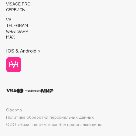
E
VISAGE PRO
СЕРВИСЫ
Eat My
VK
Ecolatier
TELEGRAM
WHATSAPP
Ecotools
MAX
EGIA
Eigshow
IOS & Android >
Elemis
Elian Russia
Elie Saab
Ella Bartsueva Brushes
EMBRACE Haircare
Emmanuelle Jane
Enough
Оферта
EpilProfi
Политика обработки персональных данных
ООО «Визаж косметикс» Все права защищены
Erborian
Essence