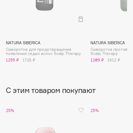
B
Babor
Baffy
Balmain Hair Couture
ЭКСКЛЮЗИВ
Banderas
NATURA SIBERICA
NATURA SIBERICA
Сыворотка для предотвращения
Сыворотка против в
Basicare
появления седых волос Scalp Therapy
Scalp Therapy
Batiste
1295 ₽
1726 ₽
1209 ₽
1612 ₽
Beauty Bomb
Beauty Pati
Beautyblades
НОВИНКА
С этим товаром покупают
beautyblender
Bebble
Beverly Hills Polo Club
25%
25%
Biodance
Bioderma