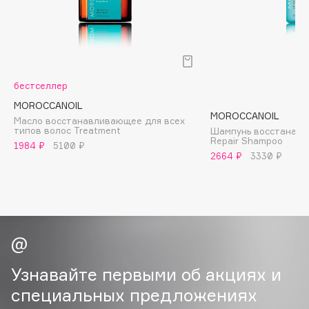
B
Babor
Baffy
Balmain Hair Couture
ЭКСКЛЮЗИВ
бестселлер
Banderas
MOROCCANOIL
MOROCCANOIL
Basicare
Масло восстанавливающее для всех
типов волос Treatment
Шампунь восстанавл
Batiste
Repair Shampoo
1984 ₽
5100 ₽
Beauty Bomb
2664 ₽
3330 ₽
Beauty Pati
Beautyblades
НОВИНКА
beautyblender
Bebble
Beverly Hills Polo Club
Узнавайте первыми об акциях и
Biodance
специальных предложениях
Bioderma