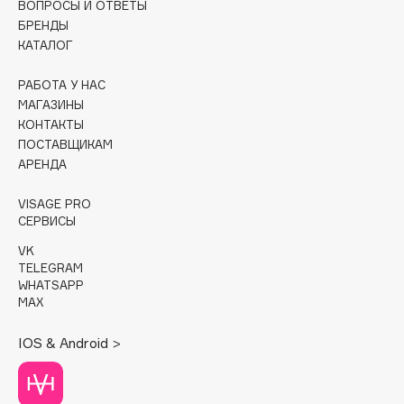
ВОПРОСЫ И ОТВЕТЫ
БРЕНДЫ
Cadence
КАТАЛОГ
Capelli Dorati
Carbon Theory
РАБОТА У НАС
МАГАЗИНЫ
Carmex
КОНТАКТЫ
Carolina Herrera
ПОСТАВЩИКАМ
Catrice
АРЕНДА
Celimax
VISAGE PRO
Cettua
СЕРВИСЫ
Chupa Chups
VK
Clarette
TELEGRAM
WHATSAPP
Clarins
MAX
Clarins Precious
НОВИНКА
Clinique
IOS & Android >
Clive Christian
Club De Nuit