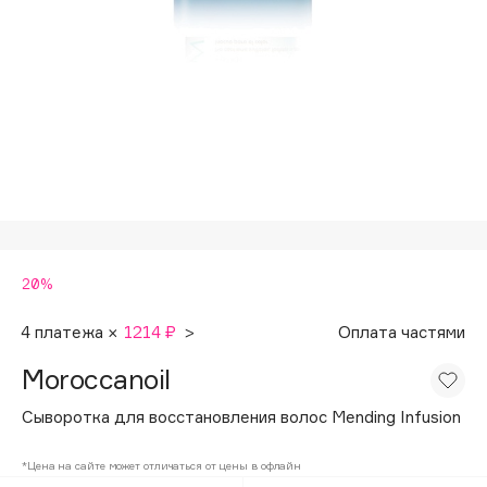
Подарки
Tom Ford
HFC
Для дома
Angiopharm
Техника
KIKO Milano
Estée Lauder
Clarins
0 - 9
20%
100BON
22|11
4 платежа ×
1214 ₽
>
Оплата частями
Moroccanoil
A
Сыворотка для восстановления волос Mending Infusion
Acqua di Parma
*Цена на сайте может отличаться от цены в офлайн
Acque di Italia