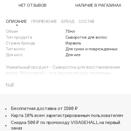
Adele for you
НЕТ ОТЗЫВОВ
НАЛИЧИЕ В МАГАЗИНАХ
Финал лета
Advante
ЭКСКЛЮЗИВ
1 АВГ - 31 АВГ
Aesop
ОПИСАНИЕ
ПРИМЕНЕНИЕ
БРЕНД
СОСТАВ
Age Stop
Объем
ЭКСКЛЮЗИВ
75мл
Тип продукта
Сыворотка для волос
AHFA Cosmetics
Страна бренда
Израиль
Ajmal
Тип волос
Для сухих и поврежденных
Для кого
Для нее
Alix Avien
Allies of Skin
Уникальный продукт - Сыворотка для восстановления
AMAN
волос Moroccanoil – это ультра легкое, мгновенно
впитывающееся средство, которое помогает выровнять
Amina Daudova Brushes
и смягчить сухие, ломкие кончики волос. Насыщенная
ЕЩЁ
Amouage
маслом арганы формула не только запечатывает
Amuleto Di Casa
кончики, делая их гладкими и ровными, словно только
что после стрижки, но и интенсивно увлажняет,
Angiopharm
ЭКСКЛЮЗИВ
кондиционирует и укрепляет волосы изнутри.
Бесплатная доставка от 1500 ₽
Annbeauty
Сыворотка заметно уменьшает видимые признаки
Карта 10% всем зарегистрированным пользователям
ослабленных волос, такие как сечение, ломкость и
Anua
Скидка 500 ₽ по промокоду VISAGEHALL на первый
сухость, а также защищает от воздействий статики и
заказ
Apadent