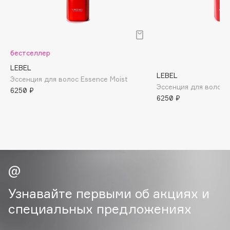
B
Babor
Baffy
бестселлер
Balmain Hair Couture
ЭКСКЛЮЗИВ
LEBEL
Banderas
LEBEL
Эссенция для волос Essence Moist
Эссенция для волос E
Basicare
6250 ₽
6250 ₽
Batiste
Beauty Bomb
Beauty Pati
Beautyblades
НОВИНКА
beautyblender
Bebble
Beverly Hills Polo Club
Узнавайте первыми об акциях и
Biodance
специальных предложениях
Bioderma