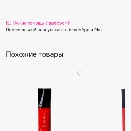
Apagard
Aravia Professional
Нужна помощь с выбором?
Arcadia
Персональный консультант в WhatsApp и Max
Archetype
Architect Demidoff
ARIVE MAKEUP
Похожие товары
Art&Fact
Art-Visage
Artdeco
Astra
Atelier Rebul
Augustinus Bader
Aveda
Avene