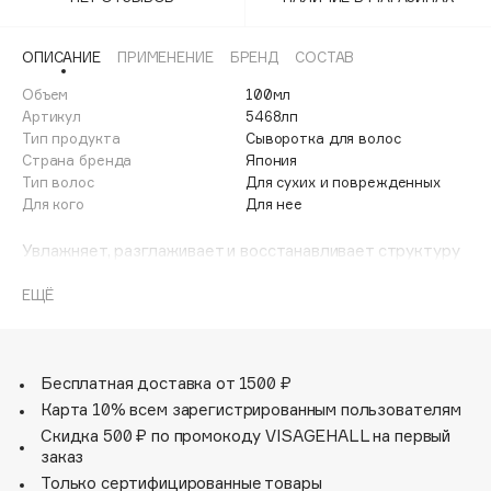
Adele for you
Финал лета
Advante
ЭКСКЛЮЗИВ
ОПИСАНИЕ
ПРИМЕНЕНИЕ
БРЕНД
СОСТАВ
1 АВГ - 31 АВГ
Aesop
Объем
100мл
Age Stop
Артикул
5468лп
ЭКСКЛЮЗИВ
Тип продукта
Сыворотка для волос
AHFA Cosmetics
Страна бренда
Япония
Ajmal
Тип волос
Для сухих и поврежденных
Для кого
Для нее
Alix Avien
Allies of Skin
Увлажняет, разглаживает и восстанавливает структуру
AMAN
Препятствует истончению структуры
Придаёт волосам глянцевый блеск, разглаживает
ЕЩЁ
Amina Daudova Brushes
пушистость
Amouage
Защищает от агрессивных факторов окружающей
среды и термовоздействия
Amuleto Di Casa
Препятствует впитыванию неприятных внешних запахов
Бесплатная доставка от 1500 ₽
Angiopharm
ЭКСКЛЮЗИВ
SPF30.
Карта 10% всем зарегистрированным пользователям
Annbeauty
Скидка 500 ₽ по промокоду VISAGEHALL на первый
Anua
заказ
Только сертифицированные товары
Apadent