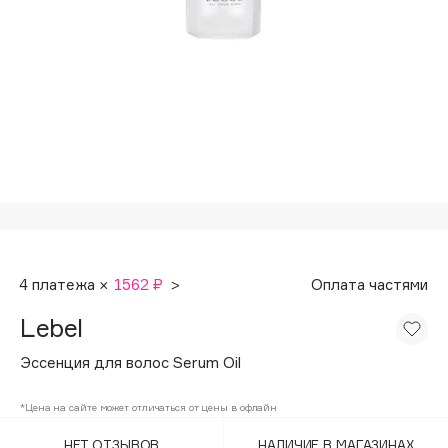
Подарки
Tom Ford
HFC
Для дома
Angiopharm
Техника
KIKO Milano
Estée Lauder
Clarins
0 - 9
100BON
4 платежа ×
1562 ₽
>
Оплата частями
22|11
Lebel
A
Эссенция для волос Serum Oil
Acqua di Parma
*Цена на сайте может отличаться от цены в офлайн
Acque di Italia
НЕТ ОТЗЫВОВ
НАЛИЧИЕ В МАГАЗИНАХ