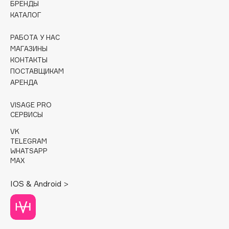
БРЕНДЫ
КАТАЛОГ
Cadence
Capelli Dorati
РАБОТА У НАС
Carbon Theory
МАГАЗИНЫ
КОНТАКТЫ
Carmex
ПОСТАВЩИКАМ
Carolina Herrera
АРЕНДА
Catrice
Celimax
VISAGE PRO
СЕРВИСЫ
Cettua
VK
Chupa Chups
TELEGRAM
Clarette
WHATSAPP
MAX
Clarins
Clarins Precious
IOS & Android >
Clinique
Clive Christian
Club De Nuit