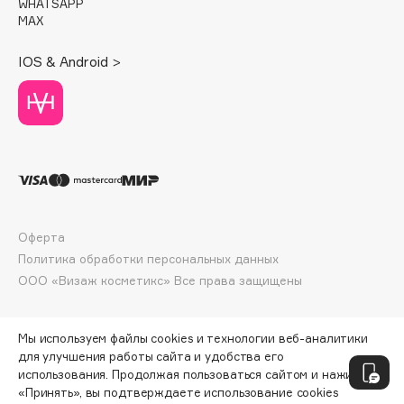
WHATSAPP
Deonica
MAX
Dessange
IOS & Android >
Dior
Divage
Dolce & Gabbana
Dolomit
Dorco
DP Daily Perfection
Dr. Vranjes Firenze
Оферта
Dr.Althea
Политика обработки персональных данных
Dr.Ceuracle
ООО «Визаж косметикс» Все права защищены
Dr.Jart+
DSD de Luxe
Мы используем файлы cookies и технологии веб-аналитики
Dyson
для улучшения работы сайта и удобства его
использования. Продолжая пользоваться сайтом и нажимая
«Принять», вы подтверждаете использование cookies