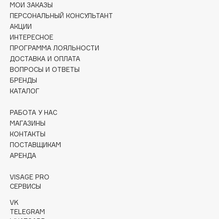
МОИ ЗАКАЗЫ
Collagenina
ПЕРСОНАЛЬНЫЙ КОНСУЛЬТАНТ
Consly
АКЦИИ
Corimo
ИНТЕРЕСНОЕ
CosRX
ПРОГРАММА ЛОЯЛЬНОСТИ
ДОСТАВКА И ОПЛАТА
Cottolina
ВОПРОСЫ И ОТВЕТЫ
Crescina
БРЕНДЫ
Cunzite
КАТАЛОГ
Curaprox
РАБОТА У НАС
МАГАЗИНЫ
КОНТАКТЫ
D
ПОСТАВЩИКАМ
АРЕНДА
d'Alba
DABO
VISAGE PRO
DARLING*
СЕРВИСЫ
Darphin
VK
TELEGRAM
Davines