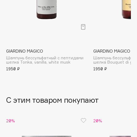
B
Babor
Baffy
Balmain Hair Couture
ЭКСКЛЮЗИВ
Banderas
GIARDINO MAGICO
GIARDINO MAGICO
Basicare
Шампунь бессульфатный с пептидами
Шампунь бессульфат
Batiste
шелка Tonka, vanilla, white musk
шелка Bouquet di gel
1950 ₽
1950 ₽
Beauty Bomb
Beauty Pati
Beautyblades
НОВИНКА
beautyblender
С этим товаром покупают
Bebble
Beverly Hills Polo Club
20%
20%
Biodance
Bioderma