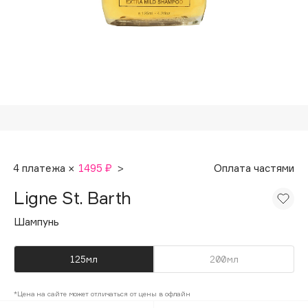
Подарки
Tom Ford
HFC
Для дома
Angiopharm
Техника
KIKO Milano
Estée Lauder
Clarins
0 - 9
4 платежа ×
1495 ₽
>
Оплата частями
100BON
Ligne St. Barth
22|11
Шампунь
A
125мл
200мл
Acqua di Parma
*Цена на сайте может отличаться от цены в офлайн
Acque di Italia