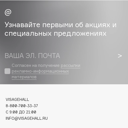
Cadence
Capelli Dorati
Узнавайте первыми об акциях и
Carbon Theory
специальных предложениях
Carmex
Carolina Herrera
Catrice
ВАША ЭЛ. ПОЧТА
Celimax
Согласен на получение
рассылки
Cettua
рекламно-информационных
Chupa Chups
материалов
Clarette
Clarins
Clarins Precious
VISAGEHALL
НОВИНКА
8-800-700-33-37
Clinique
C 9:00 ДО 21:00
Clive Christian
INFO@VISAGEHALL.RU
Club De Nuit