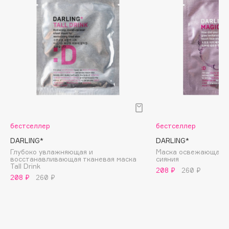
Biomed
Biorepair
Blanx
Blistex
BLOME
Boadicea The Victorious
Bobbi Brown
BOOMSHOP
BORK
бестселлер
бестселлер
Brunello Cucinelli
DARLING*
DARLING*
Bvlgari
Глубоко увлажняющая и
Маска освежающая с
восстанавливающая тканевая маска
cияния
by TERRY
Tall Drink
208 ₽
260 ₽
BY WISHTREND
208 ₽
260 ₽
Byredo
C