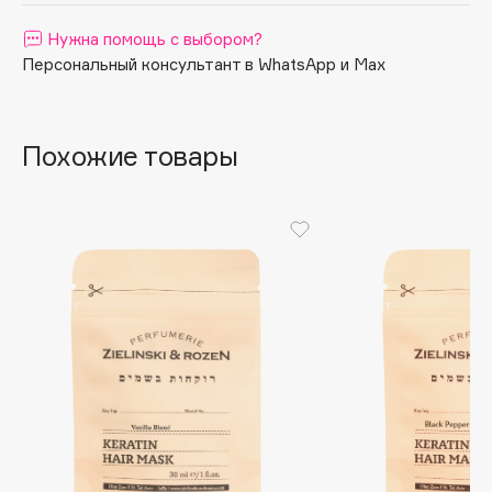
Apagard
Нужна помощь с выбором?
Aravia Professional
Персональный консультант в WhatsApp и Max
Arcadia
Archetype
Похожие товары
Architect Demidoff
ARIVE MAKEUP
Art&Fact
Art-Visage
Artdeco
Astra
Atelier Rebul
Augustinus Bader
Aveda
Avene