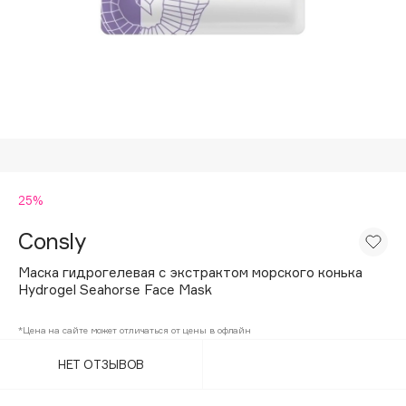
Подарки
Tom Ford
HFC
Для дома
Angiopharm
Техника
KIKO Milano
Estée Lauder
Clarins
0 - 9
25%
Consly
100BON
22|11
Маска гидрогелевая с экстрактом морского конька
Hydrogel Seahorse Face Mask
A
*Цена на сайте может отличаться от цены в офлайн
НЕТ ОТЗЫВОВ
Acqua di Parma
Acque di Italia