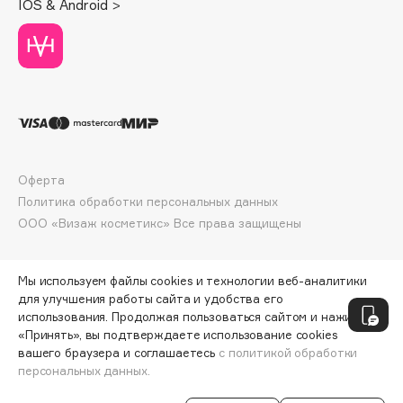
IOS & Android >
Deonica
Dessange
Dior
Divage
Dolce & Gabbana
Dolomit
Dorco
Оферта
DP Daily Perfection
Политика обработки персональных данных
Dr. Vranjes Firenze
ООО «Визаж косметикс» Все права защищены
Dr.Althea
Dr.Ceuracle
Мы используем файлы cookies и технологии веб-аналитики
Dr.Jart+
для улучшения работы сайта и удобства его
использования. Продолжая пользоваться сайтом и нажимая
DSD de Luxe
«Принять», вы подтверждаете использование cookies
Dyson
вашего браузера и соглашаетесь
с политикой обработки
персональных данных.
СООБЩИТЬ О ПОСТУПЛЕНИИ
149 ₽