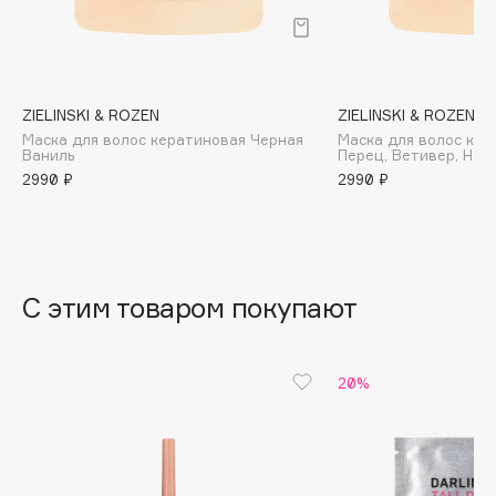
B
Babor
Baffy
ZIELINSKI & ROZEN
ZIELINSKI & ROZEN
Balmain Hair Couture
ЭКСКЛЮЗИВ
Маска для волос кератиновая Черная
Маска для волос ке
Ваниль
Перец, Ветивер, Нер
Banderas
2990 ₽
2990 ₽
Basicare
Batiste
Beauty Bomb
Beauty Pati
С этим товаром покупают
Beautyblades
НОВИНКА
beautyblender
Bebble
20%
Beverly Hills Polo Club
Biodance
Bioderma