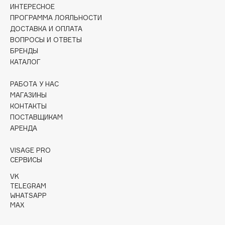
Collagenina
ИНТЕРЕСНОЕ
ПРОГРАММА ЛОЯЛЬНОСТИ
Consly
ДОСТАВКА И ОПЛАТА
Corimo
ВОПРОСЫ И ОТВЕТЫ
CosRX
БРЕНДЫ
КАТАЛОГ
Cottolina
Crescina
РАБОТА У НАС
Cunzite
МАГАЗИНЫ
Curaprox
КОНТАКТЫ
ПОСТАВЩИКАМ
АРЕНДА
D
VISAGE PRO
СЕРВИСЫ
d'Alba
VK
DABO
TELEGRAM
DARLING*
WHATSAPP
MAX
Darphin
Davines