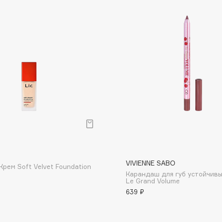
Dr.Althea
Dr.Ceuracle
Dr.Jart+
DSD de Luxe
Dyson
р
VIVIENNE SABO
Крем Soft Velvet Foundation
Карандаш для губ устойчив
Estrâde
Le Grand Volume
639 ₽
Estée Lauder
Etat Pur
Etude House