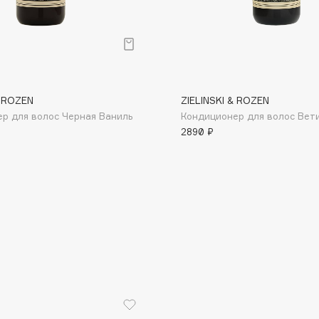
& ROZEN
ZIELINSKI & ROZEN
Consly
р для волос Черная Ваниль
Кондиционер для волос Вет
Corimo
2890 ₽
CosRX
Cottolina
Crescina
Cunzite
Curaprox