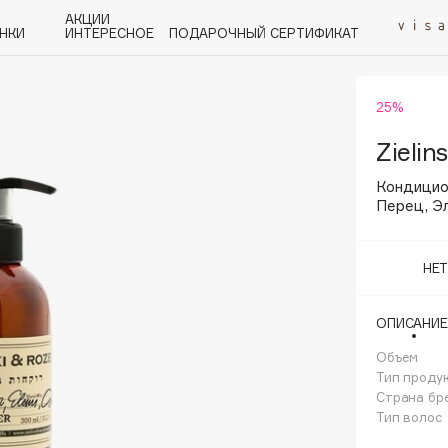
АКЦИИ
НКИ
ИНТЕРЕСНОЕ
ПОДАРОЧНЫЙ СЕРТИФИКАТ
25%
P
Q
R
S
T
U
V
W
Y
Z
А - Я
Zielin
Кондицио
Перец, Э
НЕ
Angiopharm
KIKO Milano
ОПИСАНИЕ
Estée Lauder
Объем
Clarins
Тип проду
Страна бр
Тип волос