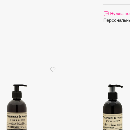
Aveda
Avene
Нужна по
Персональны
Boadicea The Victorious
Bobbi Brown
BOOMSHOP
BORK
Brunello Cucinelli
Bvlgari
by TERRY
BY WISHTREND
Byredo