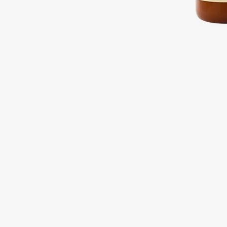
Подарки
0 - 9
Для дома
100BON
22|11
Техника
A
Acqua di Parma
Amina Daudova Brushes
Acque di Italia
Amouage
Adele for you
Amuleto Di Casa
Advante
Angiopharm
ЭКСКЛЮЗИВ
ЭКСКЛЮЗИВ
Aesop
Annbeauty
Age Stop
Anua
ЭКСКЛЮЗИВ
Apadent
AHFA Cosmetics
Apagard
Ajmal