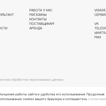
РАБОТА У НАС
VISAG
УЛЬТАНТ
МАГАЗИНЫ
СЕРВИ
Gourmandise
КОНТАКТЫ
ПОСТАВЩИКАМ
VK
Grace Day
ОСТИ
АРЕНДА
TELEG
Guerlain
WHATS
MAX
Guess
Holika Holika
литика обработки персональных данных
Holly Polly
Holy Land
улучшения работы сайта и удобства его использования. Продолжая
использование cookies вашего браузера и соглашаетесь
с политико