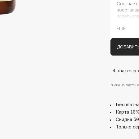
Смягчает,
восстанав
использов
ЕЩЁ
ДОБАВИТЬ
Architect Demidoff
4 платежа 
ARIVE MAKEUP
*Цена на сайте мо
Art&Fact
Art-Visage
Бесплатна
Artdeco
Карта 10%
Astra
Скидка 50
Atelier Rebul
Только се
Augustinus Bader