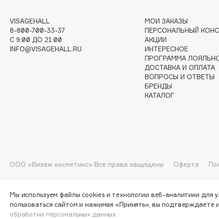
G
VISAGEHALL
МОИ ЗАКАЗЫ
8-800-700-33-37
ПЕРСОНАЛЬНЫЙ КОНС
Garnier
Giardino Magico
C 9:00 ДО 21:00
АКЦИИ
INFO@VISAGEHALL.RU
ИНТЕРЕСНОЕ
Gecko
Gillette
ПРОГРАММА ЛОЯЛЬН
Geltek
Givenchy
ДОСТАВКА И ОПЛАТА
ВОПРОСЫ И ОТВЕТЫ
Genosys
Global Keratin
ЭКСКЛЮЗИВ
БРЕНДЫ
Global White
Geomar
КАТАЛОГ
H
Hadat Cosmetics
HELIBEAUTY
ООО «Визаж косметикс» Все права защищены
Оферта
По
Hamis
Hempz
Hapica
HFC
Мы используем файлы cookies и технологии веб-аналитики для 
пользоваться сайтом и нажимая «Принять», вы подтверждаете 
обработки персональных данных.