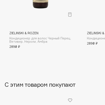
BLOME
C
ZIELINSKI & ROZEN
ZIELINSKI 
Cadence
Chupa Chups
Кондиционер для волос Черный Перец,
Кондиционе
Ветивер, Нероли, Амбра
Capelli Dorati
Clarette
2890 ₽
2890 ₽
Carbon Theory
Clarins
Carmex
Clarins Precious
НОВИНКА
Carolina Herrera
Clinique
Catrice
Clive Christian
Celimax
Club De Nuit
Cettua
С этим товаром покупают
Collagenina