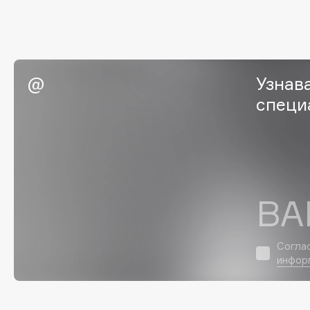
Eigshow
EpilProfi
Elemis
Erborian
Elian Russia
Essence
Elie Saab
Essential Parfums Paris
Узнав
специ
F
FANE
Flipper
ВА
Farmstay
FLOEMA
Felce Azzurra
Floraïku
Fillerina
Forlle'd
Согла
ЭКСКЛЮЗИВ
инфор
Fiona Franchimon