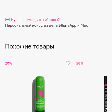
Apagard
Aravia Professional
Нужна помощь с выбором?
Arcadia
Персональный консультант в WhatsApp и Max
Archetype
Architect Demidoff
ARIVE MAKEUP
Похожие товары
Art&Fact
Art-Visage
Artdeco
20%
20%
Astra
Atelier Rebul
Augustinus Bader
Aveda
Avene