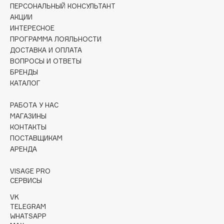
ПЕРСОНАЛЬНЫЙ КОНСУЛЬТАНТ
Collagenina
АКЦИИ
Consly
ИНТЕРЕСНОЕ
Corimo
ПРОГРАММА ЛОЯЛЬНОСТИ
CosRX
ДОСТАВКА И ОПЛАТА
ВОПРОСЫ И ОТВЕТЫ
Cottolina
БРЕНДЫ
Crescina
КАТАЛОГ
Cunzite
Curaprox
РАБОТА У НАС
МАГАЗИНЫ
КОНТАКТЫ
D
ПОСТАВЩИКАМ
АРЕНДА
d'Alba
VISAGE PRO
DABO
СЕРВИСЫ
DARLING*
VK
Darphin
TELEGRAM
WHATSAPP
Davines