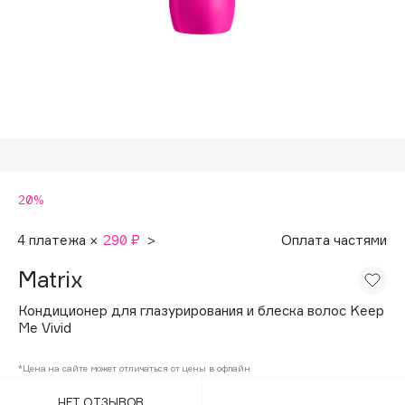
Подарки
Tom Ford
HFC
Для дома
Angiopharm
Техника
KIKO Milano
Estée Lauder
Clarins
0 - 9
20%
100BON
4 платежа ×
290 ₽
>
Оплата частями
22|11
Matrix
Кондиционер для глазурирования и блеска волос Keep
A
Me Vivid
Acqua di Parma
*Цена на сайте может отличаться от цены в офлайн
Acque di Italia
НЕТ ОТЗЫВОВ