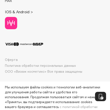
MAX
Deonica
Dessange
IOS & Android >
Dior
Divage
Dolce & Gabbana
Dolomit
Dorco
DP Daily Perfection
Dr. Vranjes Firenze
Оферта
Политика обработки персональных данных
Dr.Althea
ООО «Визаж косметикс» Все права защищены
Dr.Ceuracle
Dr.Jart+
DSD de Luxe
Мы используем файлы cookies и технологии веб-аналитики
для улучшения работы сайта и удобства его
Dyson
использования. Продолжая пользоваться сайтом и нажимая
«Принять», вы подтверждаете использование cookies
вашего браузера и соглашаетесь
с политикой обработки