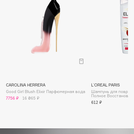
Biomed
Biorepair
Blanx
Blistex
BLOME
Boadicea The Victorious
Bobbi Brown
BOOMSHOP
BORK
Brunello Cucinelli
CAROLINA HERRERA
L’OREAL PARIS
Bvlgari
Good Girl Blush Elixir Парфюмерная вода
Шампунь для повреж
by TERRY
Полное Восстановлен
7756 ₽
16 065 ₽
BY WISHTREND
612 ₽
Byredo
C