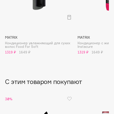
B
Babor
Baffy
Balmain Hair Couture
ЭКСКЛЮЗИВ
Banderas
MATRIX
MATRIX
Кондиционер увлажняющий для сухих
Кондиционер с жидк
Basicare
волос Food For Soft
Instacure
Batiste
1319 ₽
1649 ₽
1319 ₽
1649 ₽
Beauty Bomb
Beauty Pati
Beautyblades
НОВИНКА
beautyblender
С этим товаром покупают
Bebble
Beverly Hills Polo Club
30%
Biodance
Bioderma