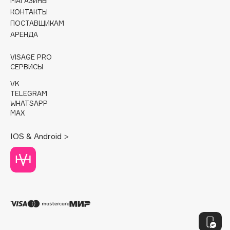
МАГАЗИНЫ
Deonica
КОНТАКТЫ
ПОСТАВЩИКАМ
Dessange
АРЕНДА
Dior
VISAGE PRO
Divage
СЕРВИСЫ
VK
Dolce & Gabbana
TELEGRAM
WHATSAPP
Dolomit
MAX
Dorco
IOS & Android >
DP Daily Perfection
Dr. Vranjes Firenze
Dr.Althea
Dr.Ceuracle
Dr.Jart+