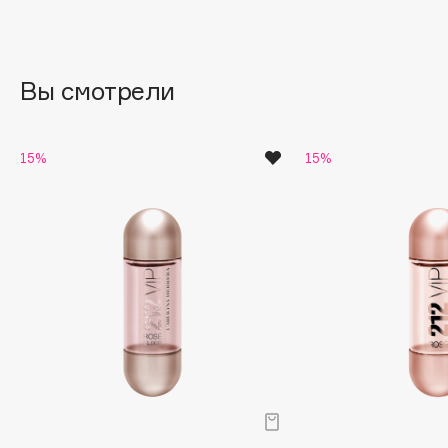
Brunello Cucinelli
Bvlgari
by TERRY
Вы смотрели
BY WISHTREND
Byredo
15%
15%
C
Cadence
Capelli Dorati
Carbon Theory
Carmex
Carolina Herrera