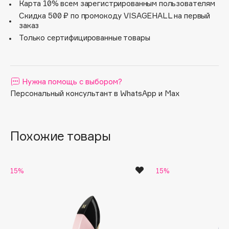
пачули, Good Girl Blush Elixir — это обольстительная
Карта 10% всем зарегистрированным пользователям
Alix Avien
шипрово-цветочная авантюра. Теперь знаковая
Скидка 500 ₽ по промокоду VISAGEHALL на первый
туфелька на высокой золотистой шпильке приобретает
заказ
Allies of Skin
плавный градиент из нежно-розового оттенка в чёрный.
Только сертифицированные товары
AMAN
Amina Daudova Brushes
Amouage
Нужна помощь с выбором?
Персональный консультант в WhatsApp и Max
Amuleto Di Casa
Angiopharm
ЭКСКЛЮЗИВ
Похожие товары
Annbeauty
Anua
15%
15%
Apadent
Apagard
Aravia Professional
Arcadia