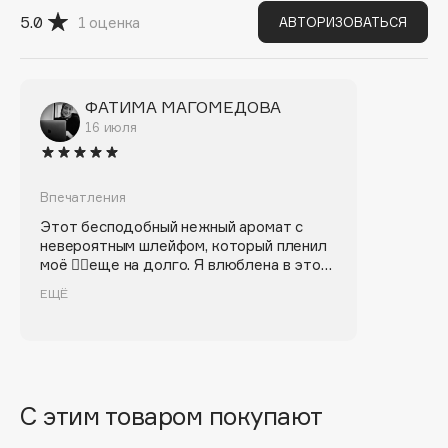
B
5.0
1
оценка
АВТОРИЗОВАТЬСЯ
Babor
Baffy
ФАТИМА МАГОМЕДОВА
16 июля
Balmain Hair Couture
ЭКСКЛЮЗИВ
Banderas
Впечатления
Basicare
Этот бесподобный нежный аромат с
невероятным шлейфом, который пленил
Batiste
моё ❤️‍🔥еще на долго. Я влюблена в этот
аромат. И буду покупать еще не раз. ❤️‍🔥
Beauty Bomb
ЕЩЁ
❤️‍🔥❤️‍🔥
Beauty Pati
Beautyblades
НОВИНКА
beautyblender
С этим товаром покупают
Bebble