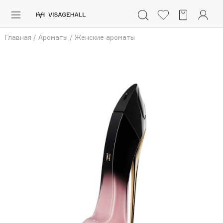
Каталог
Главная
/
Ароматы
/
Женские ароматы
Аутлет
0 - 9
A
B
C
D
E
F
G
H
I
J
K
L
M
N
O
P
Солнечная линия
Макияж
Уход
Нажмите 
 чтобы добавить бренды в избранное
Ароматы
Азия
ПОПУЛЯРНЫЕ
Для мужчин
Dior
Детям
Nashi Argan