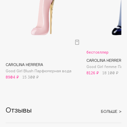
Archetype
Architect Demidoff
ARIVE MAKEUP
Art&Fact
Art-Visage
бестселлер
Artdeco
CAROLINA HERRERA
CAROLINA HERRERA
Good Girl femme Па
Astra
Good Girl Blush Парфюмерная вода
8126 ₽
18 100 ₽
8904 ₽
15 300 ₽
Atelier Rebul
Augustinus Bader
Aveda
Отзывы
БОЛЬШЕ
Avene