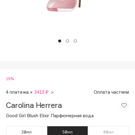
Подарки
d'Alba
Для дома
Zielinski & Rozen
SHIKstudio
Техника
Romanovamakeup
Tom Ford
HFC
Angiopharm
15%
KIKO Milano
Estée Lauder
4 платежа ×
3413 ₽
>
Оплата частями
Clarins
Carolina Herrera
Good Girl Blush Elixir Парфюмерная вода
0 - 9
30мл
50мл
80мл