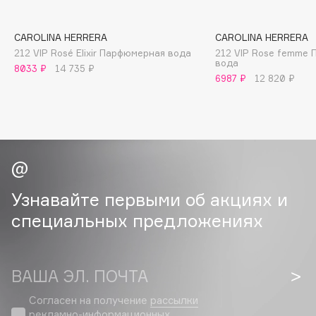
Catrice
Celimax
CAROLINA HERRERA
CAROLINA HERRERA
Cettua
212 VIP Rosé Elixir Парфюмерная вода
212 VIP Rose femme
вода
8033 ₽
14 735 ₽
Chupa Chups
6987 ₽
12 820 ₽
Clarette
Clarins
Clarins Precious
Clinique
Узнавайте первыми об акциях и
Clive Christian
специальных предложениях
Club De Nuit
Collagenina
ВАША ЭЛ. ПОЧТА
Consly
Согласен на получение
рассылки
Corimo
рекламно-информационных