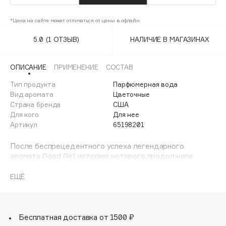
100BON
Финал лета
*Цена на сайте может отличаться от цены в офлайн
22|11
1 АВГ - 31 АВГ
5.0
(1 ОТЗЫВ)
НАЛИЧИЕ В МАГАЗИНАХ
A
ОПИСАНИЕ
ПРИМЕНЕНИЕ
СОСТАВ
Тип продукта
Парфюмерная вода
Acqua di Parma
Вид аромата
Цветочные
Страна бренда
США
Acque di Italia
Для кого
Для нее
Adele for you
Артикул
65198201
Advante
ЭКСКЛЮЗИВ
После беспрецедентного успеха легендарного
аромата Good Girl, историю которого продолжила
Aesop
пудровая и нежная парфюмерная вода Good Girl Blush, в
свет выходит новое прочтение современной
ЕЩЁ
Age Stop
ЭКСКЛЮЗИВ
женственности в культовом флаконе-туфельке —
Good Girl Blush Elixir.
AHFA Cosmetics
Насыщенная, выразительная композиция с нотами
Ajmal
цветущей розы, многогранной ванили и искрящегося
Бесплатная доставка от 1500 ₽