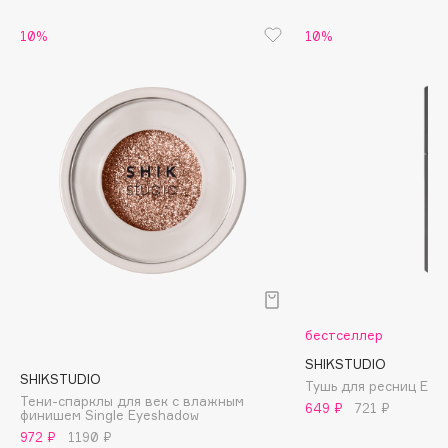
Beverly Hills Polo Club
10%
10%
Biodance
Bioderma
Biomed
Biorepair
Blanx
Blistex
BLOME
Boadicea The Victorious
бестселлер
Bobbi Brown
SHIKSTUDIO
BOOMSHOP
SHIKSTUDIO
Тушь для ресниц Extr
Тени-спарклы для век с влажным
649 ₽
721 ₽
BORK
финишем Single Eyeshadow
972 ₽
1190 ₽