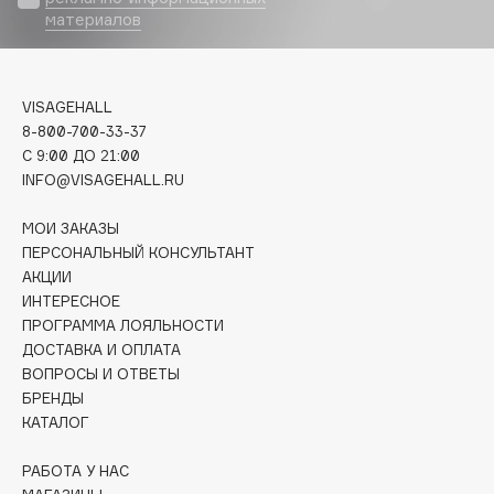
материалов
CosRX
Cottolina
Crescina
VISAGEHALL
8-800-700-33-37
Cunzite
C 9:00 ДО 21:00
INFO@VISAGEHALL.RU
Curaprox
МОИ ЗАКАЗЫ
ПЕРСОНАЛЬНЫЙ КОНСУЛЬТАНТ
D
АКЦИИ
ИНТЕРЕСНОЕ
d'Alba
ПРОГРАММА ЛОЯЛЬНОСТИ
ДОСТАВКА И ОПЛАТА
DABO
ВОПРОСЫ И ОТВЕТЫ
БРЕНДЫ
DARLING*
КАТАЛОГ
Darphin
РАБОТА У НАС
Davines