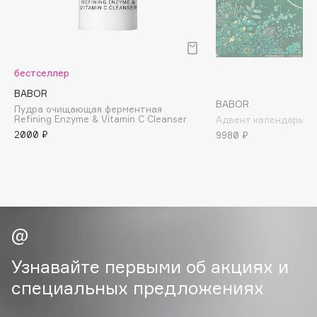
B
Babor
Baffy
бестселлер
Balmain Hair Couture
ЭКСКЛЮЗИВ
BABOR
Banderas
BABOR
Пудра очищающая ферментная
Refining Enzyme & Vitamin C Cleanser
Адвент календарь 2
Basicare
2000 ₽
9980 ₽
Batiste
Beauty Bomb
Beauty Pati
Beautyblades
НОВИНКА
beautyblender
Bebble
Beverly Hills Polo Club
Узнавайте первыми об акциях и
Biodance
специальных предложениях
Bioderma