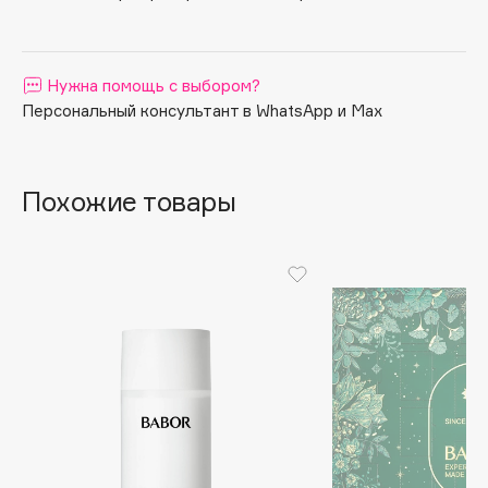
Apagard
Aravia Professional
Нужна помощь с выбором?
Arcadia
Персональный консультант в WhatsApp и Max
Archetype
Architect Demidoff
ARIVE MAKEUP
Похожие товары
Art&Fact
Art-Visage
Artdeco
Astra
Atelier Rebul
Augustinus Bader
Aveda
Avene