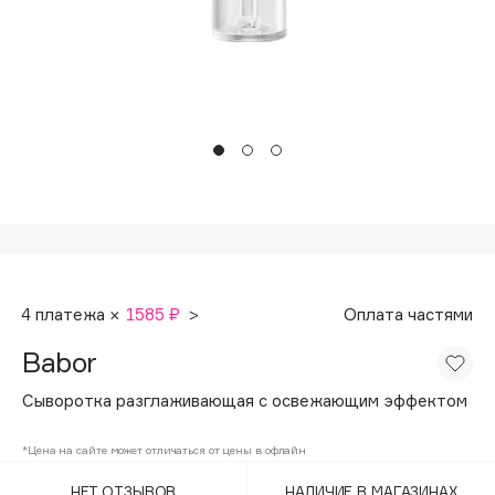
Подарки
Tom Ford
HFC
Для дома
Angiopharm
Техника
KIKO Milano
Estée Lauder
Clarins
0 - 9
100BON
4 платежа ×
1585 ₽
>
Оплата частями
22|11
Babor
A
Сыворотка разглаживающая с освежающим эффектом
Acqua di Parma
*Цена на сайте может отличаться от цены в офлайн
Acque di Italia
НЕТ ОТЗЫВОВ
НАЛИЧИЕ В МАГАЗИНАХ