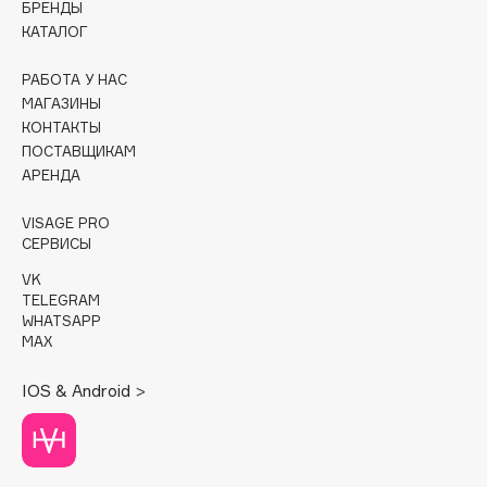
БРЕНДЫ
КАТАЛОГ
Cadence
Capelli Dorati
РАБОТА У НАС
Carbon Theory
МАГАЗИНЫ
КОНТАКТЫ
Carmex
ПОСТАВЩИКАМ
Carolina Herrera
АРЕНДА
Catrice
Celimax
VISAGE PRO
СЕРВИСЫ
Cettua
VK
Chupa Chups
TELEGRAM
Clarette
WHATSAPP
MAX
Clarins
Clarins Precious
IOS & Android >
Clinique
Clive Christian
Club De Nuit