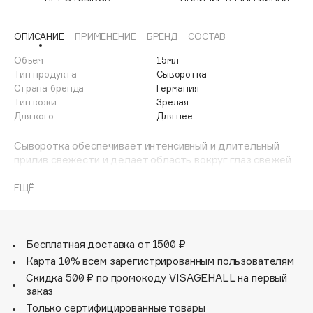
Adele for you
Финал лета
Advante
ЭКСКЛЮЗИВ
ОПИСАНИЕ
ПРИМЕНЕНИЕ
БРЕНД
СОСТАВ
1 АВГ - 31 АВГ
Aesop
Объем
15мл
Age Stop
Тип продукта
Сыворотка
ЭКСКЛЮЗИВ
Страна бренда
Германия
AHFA Cosmetics
Тип кожи
Зрелая
Ajmal
Для кого
Для нее
Alix Avien
Сыворотка обеспечивает интенсивный и длительный
Allies of Skin
прилив свежести и делает область вокруг глаз свежей
AMAN
и гладкой, придавая вашему лицу сияющий бодрый вид.
ЕЩЁ
Amina Daudova Brushes
Amouage
Amuleto Di Casa
Бесплатная доставка от 1500 ₽
Angiopharm
ЭКСКЛЮЗИВ
Карта 10% всем зарегистрированным пользователям
Annbeauty
Скидка 500 ₽ по промокоду VISAGEHALL на первый
Anua
заказ
Только сертифицированные товары
Apadent