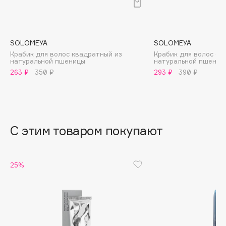
B
Babor
Baffy
SOLOMEYA
SOLOMEYA
Крабик для волос квадратный из
Крабик для волос ов
Balmain Hair Couture
ЭКСКЛЮЗИВ
натуральной пшеницы
натуральной пшениц
Banderas
263 ₽
350 ₽
293 ₽
390 ₽
Basicare
Batiste
Beauty Bomb
С этим товаром покупают
Beauty Pati
Beautyblades
НОВИНКА
beautyblender
25%
Bebble
Beverly Hills Polo Club
Biodance
Bioderma