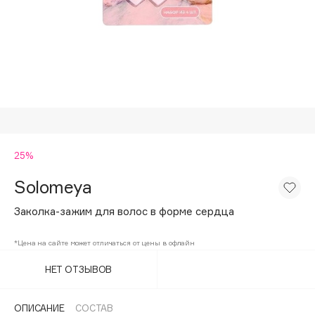
Подарки
Tom Ford
HFC
Для дома
Angiopharm
Техника
KIKO Milano
Estée Lauder
Clarins
0 - 9
25%
Solomeya
100BON
22|11
Заколка-зажим для волос в форме сердца
*Цена на сайте может отличаться от цены в офлайн
A
НЕТ ОТЗЫВОВ
Acqua di Parma
Acque di Italia
ОПИСАНИЕ
СОСТАВ