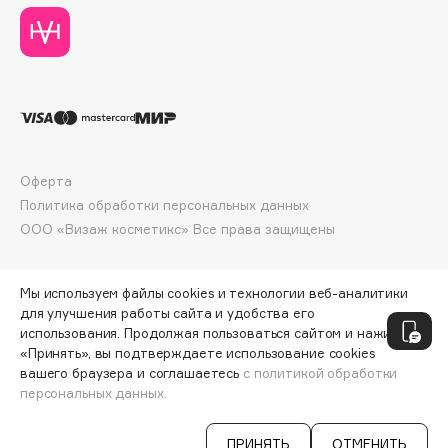
Deonica
Dessange
Dior
Divage
Dolce & Gabbana
Dolomit
Оферта
Dorco
Политика обработки персональных данных
DP Daily Perfection
ООО «Визаж косметикс» Все права защищены
Dr. Vranjes Firenze
Dr.Althea
Мы используем файлы cookies и технологии веб-аналитики
Dr.Ceuracle
для улучшения работы сайта и удобства его
Dr.Jart+
использования. Продолжая пользоваться сайтом и нажимая
DSD de Luxe
«Принять», вы подтверждаете использование cookies
вашего браузера и соглашаетесь
с политикой обработки
Dyson
персональных данных.
СООБЩИТЬ О ПОСТУПЛЕНИИ
390 ₽
ПРИНЯТЬ
ОТМЕНИТЬ