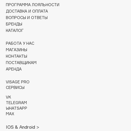
Collagenina
ПРОГРАММА ЛОЯЛЬНОСТИ
ДОСТАВКА И ОПЛАТА
Consly
ВОПРОСЫ И ОТВЕТЫ
Corimo
БРЕНДЫ
CosRX
КАТАЛОГ
Cottolina
РАБОТА У НАС
Crescina
МАГАЗИНЫ
Cunzite
КОНТАКТЫ
Curaprox
ПОСТАВЩИКАМ
АРЕНДА
D
VISAGE PRO
СЕРВИСЫ
d'Alba
VK
TELEGRAM
DABO
WHATSAPP
DARLING*
MAX
Darphin
IOS & Android >
Davines