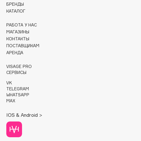
БРЕНДЫ
КАТАЛОГ
Cadence
Capelli Dorati
РАБОТА У НАС
Carbon Theory
МАГАЗИНЫ
Carmex
КОНТАКТЫ
ПОСТАВЩИКАМ
Carolina Herrera
АРЕНДА
Catrice
Celimax
VISAGE PRO
СЕРВИСЫ
Cettua
Chupa Chups
VK
TELEGRAM
Clarette
WHATSAPP
Clarins
MAX
Clarins Precious
НОВИНКА
IOS & Android >
Clinique
Clive Christian
Club De Nuit