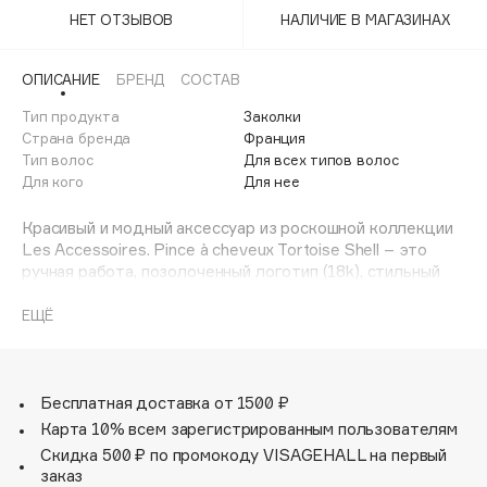
Adele for you
НЕТ ОТЗЫВОВ
НАЛИЧИЕ В МАГАЗИНАХ
Финал лета
Advante
ЭКСКЛЮЗИВ
1 АВГ - 31 АВГ
Aesop
ОПИСАНИЕ
БРЕНД
СОСТАВ
Age Stop
Тип продукта
ЭКСКЛЮЗИВ
Заколки
Страна бренда
Франция
AHFA Cosmetics
Тип волос
Для всех типов волос
Ajmal
Для кого
Для нее
Alix Avien
Красивый и модный аксессуар из роскошной коллекции
Allies of Skin
Les Accessoires. Pince à cheveux Tortoise Shell – это
AMAN
ручная работа, позолоченный логотип (18k), стильный
принт. С такой заколкой любая прическа станет более
Amina Daudova Brushes
оригинальной и красивой.
ЕЩЁ
Amouage
Amuleto Di Casa
Ручная работа.
Высокое качество.
Angiopharm
ЭКСКЛЮЗИВ
Позолоченный логотип.
Бесплатная доставка от 1500 ₽
Annbeauty
Подходит для тонких волос.
Карта 10% всем зарегистрированным пользователям
Anua
Скидка 500 ₽ по промокоду VISAGEHALL на первый
заказ
Apadent