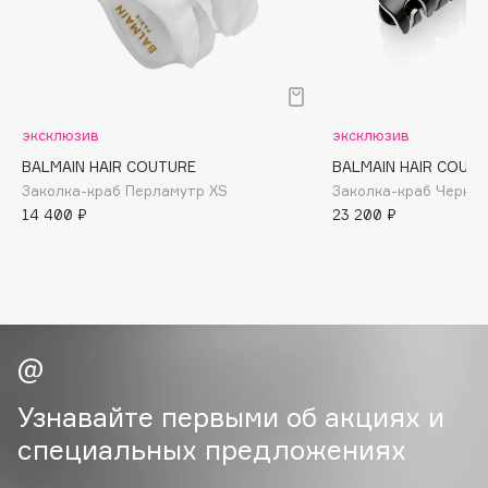
B
Babor
Baffy
Balmain Hair Couture
ЭКСКЛЮЗИВ
эксклюзив
эксклюзив
Banderas
BALMAIN HAIR COUTURE
BALMAIN HAIR COUT
Basicare
Заколка-краб Перламутр XS
Заколка-краб Черно-
14 400 ₽
23 200 ₽
Batiste
Beauty Bomb
Beauty Pati
Beautyblades
НОВИНКА
beautyblender
Bebble
Beverly Hills Polo Club
Узнавайте первыми об акциях и
Biodance
специальных предложениях
Bioderma