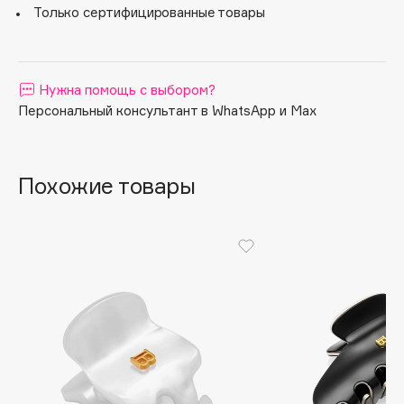
Только сертифицированные товары
Apagard
Aravia Professional
Arcadia
Нужна помощь с выбором?
Archetype
Персональный консультант в WhatsApp и Max
Architect Demidoff
ARIVE MAKEUP
Art&Fact
Похожие товары
Art-Visage
Artdeco
Astra
Atelier Rebul
Augustinus Bader
Aveda
Avene