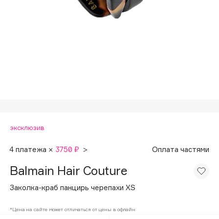
Подарки
Tom Ford
HFC
Для дома
Angiopharm
Техника
KIKO Milano
Estée Lauder
Clarins
0 - 9
эксклюзив
100BON
22|11
4 платежа ×
3750 ₽
>
Оплата частями
Balmain Hair Couture
A
Заколка-краб панцирь черепахи XS
Acqua di Parma
*Цена на сайте может отличаться от цены в офлайн
Acque di Italia