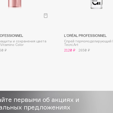
ROFESSIONNEL
L’ORÉAL PROFESSIONNEL
Consly
защиты и сохранения цвета
Спрей термомоделирующий Fl
Vitamino Color
Tecni.Art
Corimo
50 ₽
2120 ₽
2650 ₽
CosRX
Cottolina
Crescina
Cunzite
Curaprox
айте первыми об акциях и
альных предложениях