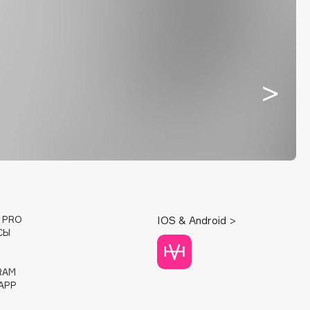
E PRO
IOS & Android >
СЫ
RAM
APP