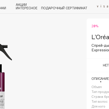
АКЦИИ
НКИ
ИНТЕРЕСНОЕ
ПОДАРОЧНЫЙ СЕРТИФИКАТ
20%
P
Q
R
S
T
U
V
W
Y
Z
А - Я
L’Oréa
Спрей-ды
Expressio
НЕ
Angiopharm
KIKO Milano
ОПИСАНИЕ
Estée Lauder
Объем
Clarins
Тип проду
Страна бр
Тип волос
Для кого