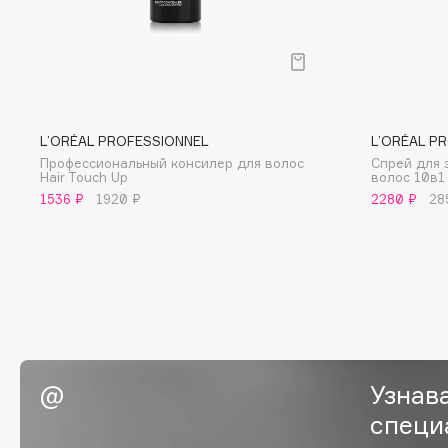
BLOME
C
L’ORÉAL PROFESSIONNEL
L’ORÉAL P
Cadence
Chupa Chups
Профессиональный консилер для волос
Спрей для 
Hair Touch Up
волос 10в1 
Capelli Dorati
Clarette
1536 ₽
1920 ₽
2280 ₽
28
Carbon Theory
Clarins
Carmex
Clarins Precious
НОВИНКА
Carolina Herrera
Clinique
Catrice
Clive Christian
Celimax
Club De Nuit
Cettua
Collagenina
Узнав
специ