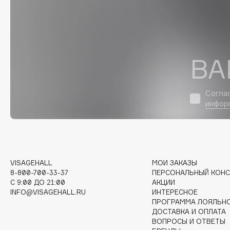
D
d'Alba
Dior
DABO
Divage
DARLING*
Dolce & Gabbana
ВА
Darphin
Dolomit
Davines
Dorco
Согла
Deonica
DP Daily Perfection
инфор
Dessange
Dr. Vranjes Firenze
E
VISAGEHALL
МОИ ЗАКАЗЫ
8-800-700-33-37
ПЕРСОНАЛЬНЫЙ КОНС
C 9:00 ДО 21:00
АКЦИИ
Eat My
Ella Bartsueva Brushes
INFO@VISAGEHALL.RU
ИНТЕРЕСНОЕ
Ecolatier
EMBRACE Haircare
ПРОГРАММА ЛОЯЛЬН
ДОСТАВКА И ОПЛАТА
Ecotools
Emmanuelle Jane
ВОПРОСЫ И ОТВЕТЫ
EGIA
Enough