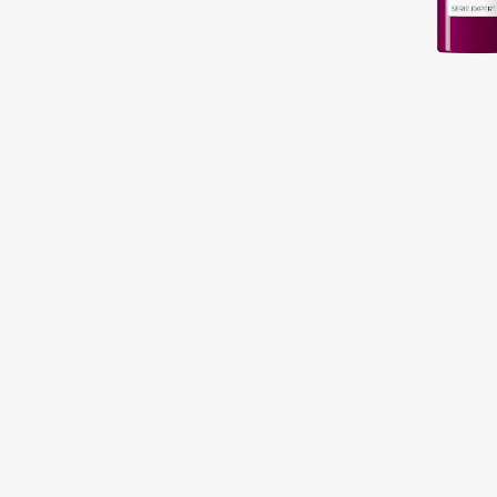
Подарки
0 - 9
Для дома
100BON
22|11
Техника
A
Acqua di Parma
Amina Daudova Brushes
Acque di Italia
Amouage
Adele for you
Amuleto Di Casa
Advante
Angiopharm
ЭКСКЛЮЗИВ
ЭКСКЛЮЗИВ
Aesop
Annbeauty
Age Stop
Anua
ЭКСКЛЮЗИВ
Apadent
AHFA Cosmetics
Apagard
Ajmal