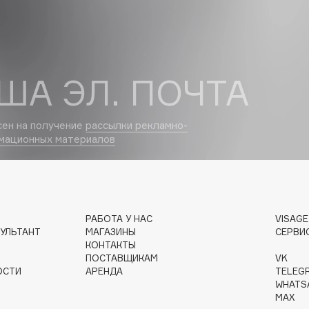
Dr.Althea
Dr.Ceuracle
Dr.Jart+
ША ЭЛ. ПОЧТА
DSD de Luxe
Dyson
сен на получение
рассылки рекламно-
мационных материалов
РАБОТА У НАС
VISAG
УЛЬТАНТ
МАГАЗИНЫ
СЕРВИ
КОНТАКТЫ
Estrâde
ПОСТАВЩИКАМ
VK
Estée Lauder
ОСТИ
АРЕНДА
TELEG
WHATS
Etat Pur
MAX
Etude House