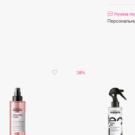
Aveda
Avene
Нужна по
Персональны
Boadicea The Victorious
Bobbi Brown
20%
BOOMSHOP
BORK
Brunello Cucinelli
Bvlgari
by TERRY
BY WISHTREND
Byredo