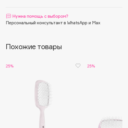
Apagard
Aravia Professional
Нужна помощь с выбором?
Персональный консультант в WhatsApp и Max
Arcadia
Archetype
Architect Demidoff
Похожие товары
ARIVE MAKEUP
Art&Fact
Art-Visage
25%
25%
Artdeco
Astra
Atelier Rebul
Augustinus Bader
Aveda
Avene