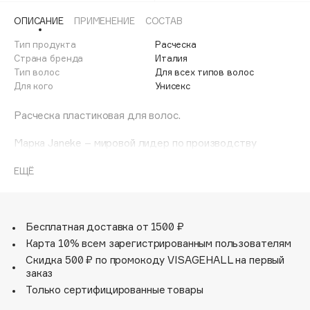
Adele for you
ОПИСАНИЕ
ПРИМЕНЕНИЕ
СОСТАВ
Финал лета
Advante
ЭКСКЛЮЗИВ
Тип продукта
Расческа
1 АВГ - 31 АВГ
Aesop
Страна бренда
Италия
Age Stop
Тип волос
Для всех типов волос
ЭКСКЛЮЗИВ
Для кого
Унисекс
AHFA Cosmetics
Ajmal
Расческа пластиковая для волос.
Alix Avien
Марка Janeke – мировой лидер по производству
Allies of Skin
расчесок, щеток, маникюрных принадлежностей, зеркал
AMAN
и косметичек. Все изделия на 80% производятся
ЕЩЁ
вручную, а инновационные технологии и современные
Amina Daudova Brushes
материалы делают продукцию марки поистине
Amouage
уникальной. Стильный и эргономичный дизайн, яркие
цветовые решения – все это приносит истинное
Бесплатная доставка от 1500 ₽
Amuleto Di Casa
удовольствие от использования аксессуаров Janeke.
Карта 10% всем зарегистрированным пользователям
Angiopharm
ЭКСКЛЮЗИВ
Скидка 500 ₽ по промокоду VISAGEHALL на первый
Annbeauty
заказ
Anua
Только сертифицированные товары
Apadent