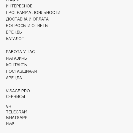
Collagenina
ИНТЕРЕСНОЕ
Consly
ПРОГРАММА ЛОЯЛЬНОСТИ
ДОСТАВКА И ОПЛАТА
Corimo
ВОПРОСЫ И ОТВЕТЫ
CosRX
БРЕНДЫ
Cottolina
КАТАЛОГ
Crescina
РАБОТА У НАС
Cunzite
МАГАЗИНЫ
Curaprox
КОНТАКТЫ
ПОСТАВЩИКАМ
АРЕНДА
D
VISAGE PRO
d'Alba
СЕРВИСЫ
DABO
VK
TELEGRAM
DARLING*
WHATSAPP
Darphin
MAX
Davines