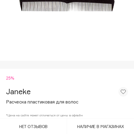
Подарки
Tom Ford
HFC
Для дома
Angiopharm
Техника
KIKO Milano
Estée Lauder
Clarins
0 - 9
25%
100BON
22|11
Janeke
Расческа пластиковая для волос
A
*Цена на сайте может отличаться от цены в офлайн
Acqua di Parma
НЕТ ОТЗЫВОВ
НАЛИЧИЕ В МАГАЗИНАХ
Acque di Italia