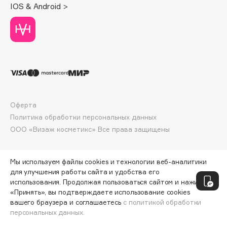
IOS & Android >
Deonica
Dessange
Dior
Divage
Dolce & Gabbana
Dolomit
Dorco
Оферта
DP Daily Perfection
Политика обработки персональных данных
Dr. Vranjes Firenze
ООО «Визаж косметикс» Все права защищены
Dr.Althea
Dr.Ceuracle
Мы используем файлы cookies и технологии веб-аналитики
Dr.Jart+
для улучшения работы сайта и удобства его
DSD de Luxe
использования. Продолжая пользоваться сайтом и нажимая
Dyson
«Принять», вы подтверждаете использование cookies
вашего браузера и соглашаетесь
с политикой обработки
персональных данных.
ДОБАВИТЬ В КОРЗИНУ
398 ₽
530 ₽