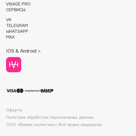
E
VISAGE PRO
СЕРВИСЫ
Eat My
VK
Ecolatier
TELEGRAM
WHATSAPP
Ecotools
MAX
EGG
EGIA
IOS & Android >
Eigshow
Elemis
Elian Russia
Elie Saab
Ella Bartsueva Brushes
EMBRACE Haircare
Emmanuelle Jane
Оферта
Enough
Политика обработки персональных данных
ООО «Визаж косметикс» Все права защищены
EpilProfi
Erborian