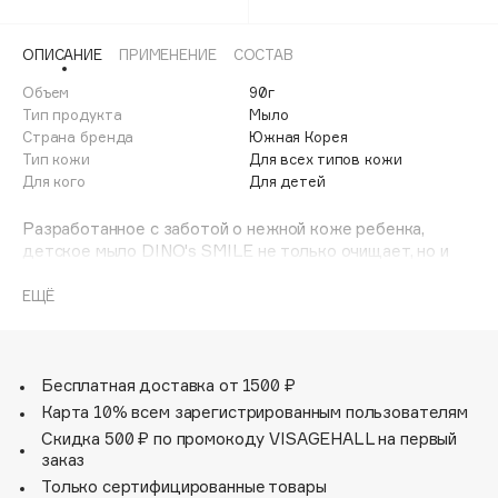
Adele for you
Финал лета
Advante
ЭКСКЛЮЗИВ
ОПИСАНИЕ
ПРИМЕНЕНИЕ
СОСТАВ
1 АВГ - 31 АВГ
Aesop
Объем
90г
Age Stop
Тип продукта
Мыло
ЭКСКЛЮЗИВ
Страна бренда
Южная Корея
AHFA Cosmetics
Тип кожи
Для всех типов кожи
Ajmal
Для кого
Для детей
Alix Avien
Разработанное с заботой о нежной коже ребенка,
Allies of Skin
детское мыло DINO's SMILE не только очищает, но и
AMAN
сохраняет кожу мягкой и увлажненной, а сладкий
аромат манго дарит улыбку. Мыло обеспечивает
ЕЩЁ
Amina Daudova Brushes
чистоту и уход, не содержит агрессивных компонентов
Amouage
и идеально подходит для ежедневной гигиены.
Для детей от 3-х лет.
Amuleto Di Casa
Бесплатная доставка от 1500 ₽
Angiopharm
ЭКСКЛЮЗИВ
Карта 10% всем зарегистрированным пользователям
Annbeauty
Скидка 500 ₽ по промокоду VISAGEHALL на первый
заказ
Anua
Только сертифицированные товары
Apadent