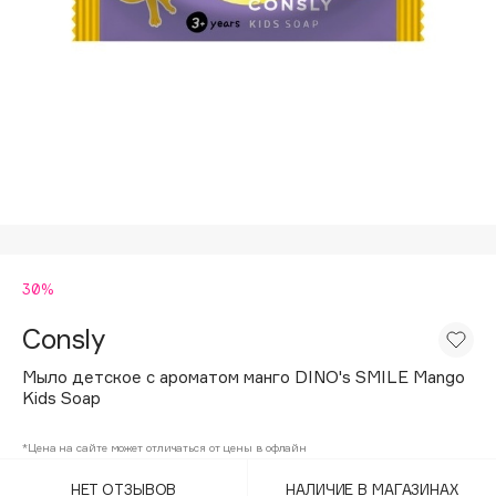
Подарки
Tom Ford
HFC
Для дома
Angiopharm
Техника
KIKO Milano
Estée Lauder
Clarins
0 - 9
30%
100BON
22|11
Consly
Мыло детское с ароматом манго DINO's SMILE Mango
A
Kids Soap
Acqua di Parma
*Цена на сайте может отличаться от цены в офлайн
Acque di Italia
НЕТ ОТЗЫВОВ
НАЛИЧИЕ В МАГАЗИНАХ