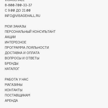
Deonica
8-800-700-33-37
C 9:00 ДО 21:00
Dessange
INFO@VISAGEHALL.RU
Dior
Divage
МОИ ЗАКАЗЫ
Dolce & Gabbana
ПЕРСОНАЛЬНЫЙ КОНСУЛЬТАНТ
АКЦИИ
Dolomit
ИНТЕРЕСНОЕ
Dorco
ПРОГРАММА ЛОЯЛЬНОСТИ
DP Daily Perfection
ДОСТАВКА И ОПЛАТА
Dr. Vranjes Firenze
ВОПРОСЫ И ОТВЕТЫ
БРЕНДЫ
Dr.Althea
КАТАЛОГ
Dr.Ceuracle
Dr.Jart+
РАБОТА У НАС
МАГАЗИНЫ
DSD de Luxe
КОНТАКТЫ
Dyson
ПОСТАВЩИКАМ
АРЕНДА