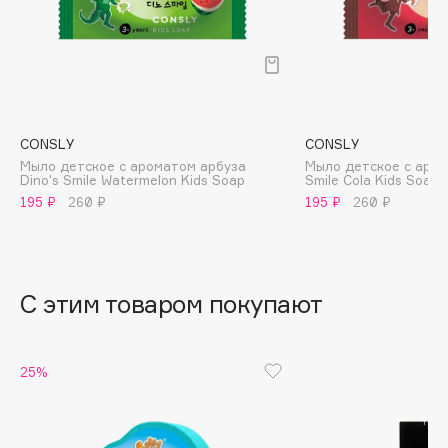
B
Babor
Baffy
Balmain Hair Couture
ЭКСКЛЮЗИВ
Banderas
CONSLY
CONSLY
Мыло детское с ароматом арбуза
Мыло детское с аром
Basicare
Dino's Smile Watermelon Kids Soap
Smile Cola Kids Soap
Batiste
195 ₽
260 ₽
195 ₽
260 ₽
Beauty Bomb
Beauty Pati
Beautyblades
НОВИНКА
С этим товаром покупают
beautyblender
Bebble
Beverly Hills Polo Club
25%
Biodance
Bioderma