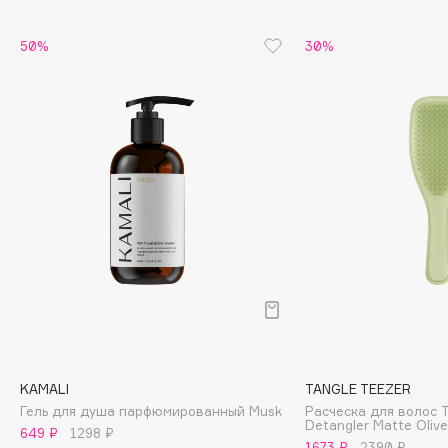
Cadence
50%
30%
Capelli Dorati
Carbon Theory
Carmex
Carolina Herrera
Catrice
Celimax
Cettua
Chupa Chups
Clarette
Clarins
Clarins Precious
НОВИНКА
Clinique
KAMALI
TANGLE TEEZER
Clive Christian
Гель для душа парфюмированный Musk
Расческа для волос T
Detangler Matte Oliv
Club De Nuit
649 ₽
1298 ₽
1673 ₽
2390 ₽