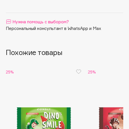
Apagard
Aravia Professional
Нужна помощь с выбором?
Arcadia
Персональный консультант в WhatsApp и Max
Archetype
Architect Demidoff
ARIVE MAKEUP
Похожие товары
Art&Fact
Art-Visage
Artdeco
25%
25%
Astra
Atelier Rebul
Augustinus Bader
Aveda
Avene