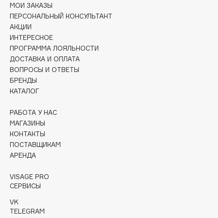
Collagenina
МОИ ЗАКАЗЫ
ПЕРСОНАЛЬНЫЙ КОНСУЛЬТАНТ
Consly
АКЦИИ
Corimo
ИНТЕРЕСНОЕ
CosRX
ПРОГРАММА ЛОЯЛЬНОСТИ
ДОСТАВКА И ОПЛАТА
Cottolina
ВОПРОСЫ И ОТВЕТЫ
Crescina
БРЕНДЫ
Cunzite
КАТАЛОГ
Curaprox
РАБОТА У НАС
МАГАЗИНЫ
D
КОНТАКТЫ
ПОСТАВЩИКАМ
АРЕНДА
d'Alba
DABO
VISAGE PRO
DARLING*
СЕРВИСЫ
Darphin
VK
Davines
TELEGRAM