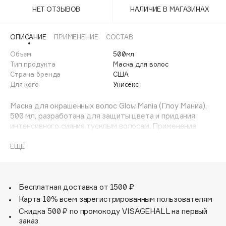
Adele for you
НЕТ ОТЗЫВОВ
НАЛИЧИЕ В МАГАЗИНАХ
Финал лета
Advante
ЭКСКЛЮЗИВ
1 АВГ - 31 АВГ
Aesop
ОПИСАНИЕ
ПРИМЕНЕНИЕ
СОСТАВ
Age Stop
Объем
ЭКСКЛЮЗИВ
500мл
Тип продукта
Маска для волос
AHFA Cosmetics
Страна бренда
США
Ajmal
Для кого
Унисекс
Alix Avien
Маска для окрашенных волос Glow Mania (Глоу Маниа),
Allies of Skin
500 мл, разработана для защиты цвета и придания
AMAN
интенсивного сияния тусклым волосам. Применение
маски обеспечивает мгновенный бриллиантовый блеск
Amina Daudova Brushes
волос и способствует сохранению всей яркости их
ЕЩЁ
Amouage
оттенка.
Amuleto Di Casa
Профессиональная маска входит в разработанную для
Angiopharm
ЭКСКЛЮЗИВ
окрашенных и тусклых волос систему для защиты цвета
Бесплатная доставка от 1500 ₽
Annbeauty
Glow Mania, которая сохраняет блеск волос до 8
Карта 10% всем зарегистрированным пользователям
недель*. Маска интенсивно восстанавливает изнутри и
Anua
Скидка 500 ₽ по промокоду VISAGEHALL на первый
снаружи собственное сияние волос, поврежденных
заказ
Apadent