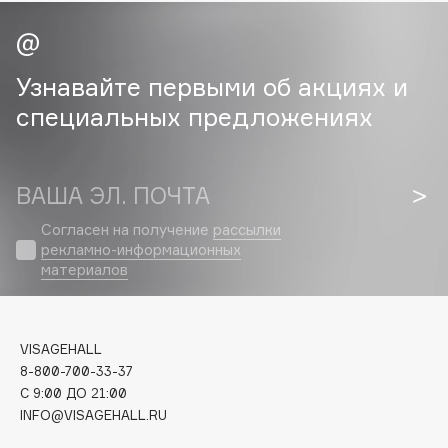
Cadence
Capelli Dorati
Узнавайте первыми об акциях и
Carbon Theory
специальных предложениях
Carmex
Carolina Herrera
Catrice
ВАША ЭЛ. ПОЧТА
Celimax
Согласен на получение
рассылки
Cettua
рекламно-информационных
Chupa Chups
материалов
Clarette
Clarins
Clarins Precious
VISAGEHALL
8-800-700-33-37
Clinique
C 9:00 ДО 21:00
Clive Christian
INFO@VISAGEHALL.RU
Club De Nuit