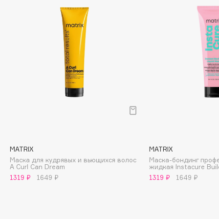
Biomed
Biorepair
Blanx
Blistex
BLOME
Boadicea The Victorious
Bobbi Brown
BOOMSHOP
BORK
Brunello Cucinelli
Bvlgari
MATRIX
MATRIX
by TERRY
Маска для кудрявых и вьющихся волос
Маска-бондинг проф
A Curl Can Dream
жидкая Instacure Bui
BY WISHTREND
1319 ₽
1649 ₽
1319 ₽
1649 ₽
Byredo
C