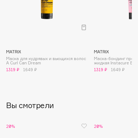
B
Babor
Baffy
Balmain Hair Couture
ЭКСКЛЮЗИВ
Banderas
MATRIX
MATRIX
Basicare
Маска для кудрявых и вьющихся волос
Маска-бондинг проф
Batiste
A Curl Can Dream
жидкая Instacure Bui
Beauty Bomb
1319 ₽
1649 ₽
1319 ₽
1649 ₽
Beauty Pati
Beautyblades
НОВИНКА
beautyblender
Вы смотрели
Bebble
Beverly Hills Polo Club
Biodance
20%
20%
Bioderma