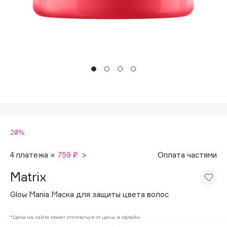
Подарки
Tom Ford
HFC
Для дома
Angiopharm
Техника
KIKO Milano
Estée Lauder
Clarins
0 - 9
20%
100BON
22|11
4 платежа ×
759 ₽
>
Оплата частями
Matrix
A
Glow Mania Маска для защиты цвета волос
Acqua di Parma
*Цена на сайте может отличаться от цены в офлайн
Acque di Italia