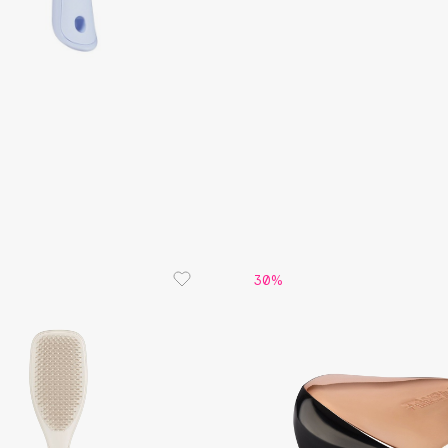
Consly
Corimo
CosRX
Cottolina
Crescina
30%
Cunzite
Curaprox