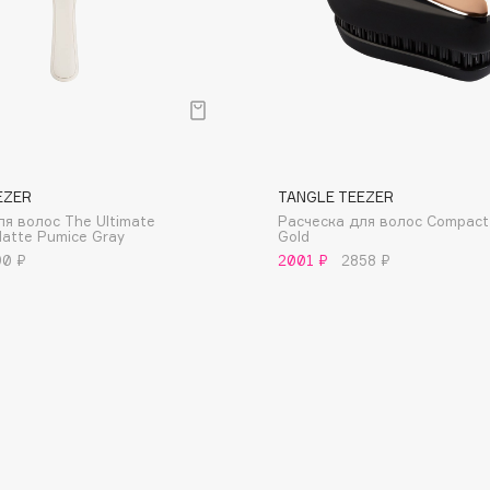
Dr.Althea
Dr.Ceuracle
Dr.Jart+
DSD de Luxe
Dyson
EZER
TANGLE TEEZER
ля волос The Ultimate
Расческа для волос Compact 
Matte Pumice Gray
Gold
90 ₽
2001 ₽
2858 ₽
Estée Lauder
Etat Pur
Etude House
Etude organix