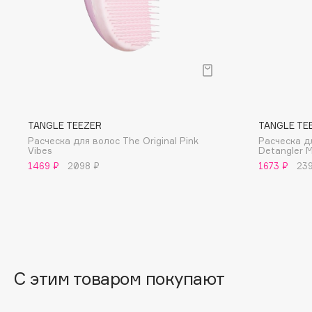
D
d'Alba
Dior
DABO
Divage
DARLING*
Dolce & Gabbana
Darphin
Dolomit
Davines
Dorco
TANGLE TEEZER
TANGLE TE
Deonica
DP Daily Perfection
Расческа для волос The Original Pink
Расческа д
Vibes
Detangler 
Dessange
Dr. Vranjes Firenze
1469 ₽
2098 ₽
1673 ₽
23
E
Eat My
Ella Bartsueva Brushes
Ecolatier
EMBRACE Haircare
С этим товаром покупают
Ecotools
Emmanuelle Jane
EGG
Enough