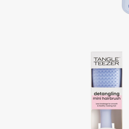
Aravia Professional
Alix Avien
Arcadia
Allies of Skin
Archetype
AMAN
B
Babor
beautyblender
Baffy
Bebble
Balmain Hair Couture
Beverly Hills Polo Club
ЭКСКЛЮЗИВ
Biodance
Banderas
Bioderma
Basicare
Biomed
Batiste
Biorepair
Beauty Bomb
Blanx
Beauty Pati
Blistex
Beautyblades
НОВИНКА