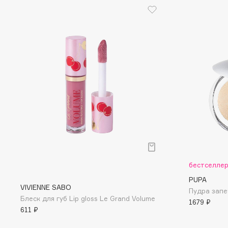
EGIA
EpilProfi
Eigshow
Erborian
Elemis
Essence
Elian Russia
Essential Parfums Paris
Elie Saab
Estrâde
F
FANE
Flipper
Farmstay
FLOEMA
бестселле
Felce Azzurra
Floraïku
PUPA
Fillerina
Forlle'd
VIVIENNE SABO
ЭКСКЛЮЗИВ
Пудра запе
Блеск для губ Lip gloss Le Grand Volume
Fiona Franchimon
1679 ₽
611 ₽