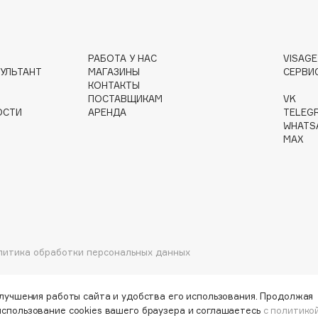
РАБОТА У НАС
VISAG
УЛЬТАНТ
МАГАЗИНЫ
СЕРВИ
Institute Estelare
КОНТАКТЫ
ПОСТАВЩИКАМ
VK
Instytutum
ОСТИ
АРЕНДА
TELEG
invisibobble
WHATS
MAX
IS Clinical
Jo Malone London
литика обработки персональных данных
Juliette Has A Gun
Juvena
улучшения работы сайта и удобства его использования. Продолжая
использование cookies вашего браузера и соглашаетесь
с политико