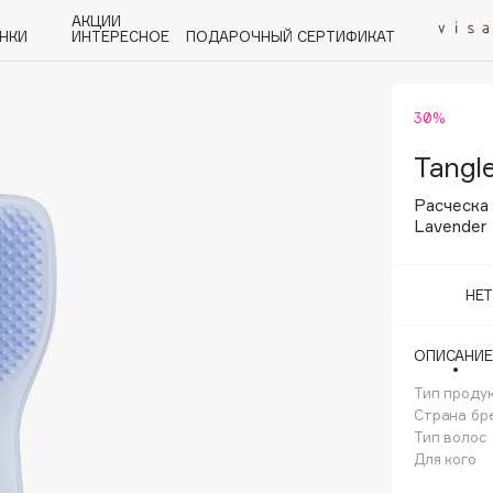
АКЦИИ
НКИ
ИНТЕРЕСНОЕ
ПОДАРОЧНЫЙ СЕРТИФИКАТ
30%
P
Q
R
S
T
U
V
W
Y
Z
А - Я
Tangle
Расческа 
Lavender
НЕ
Angiopharm
KIKO Milano
ОПИСАНИЕ
Estée Lauder
Тип проду
Clarins
Страна бр
Тип волос
Для кого