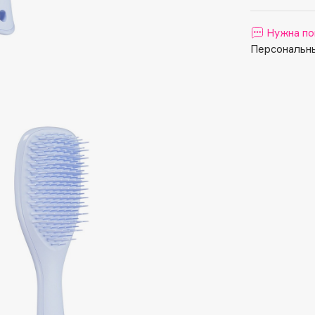
Aveda
Avene
Нужна по
Персональны
Boadicea The Victorious
Bobbi Brown
BOOMSHOP
BORK
Brunello Cucinelli
Bvlgari
by TERRY
BY WISHTREND
Byredo