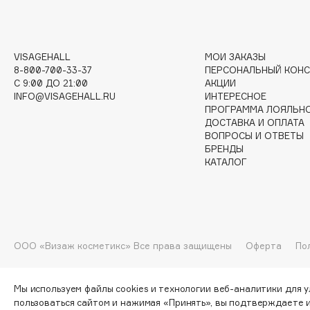
I
VISAGEHALL
МОИ ЗАКАЗЫ
8-800-700-33-37
ПЕРСОНАЛЬНЫЙ КОНС
I Love My Hair
INGLOT
C 9:00 ДО 21:00
АКЦИИ
INFO@VISAGEHALL.RU
ИНТЕРЕСНОЕ
Iceberg
Initio
ПРОГРАММА ЛОЯЛЬН
Icon Skin
Insight Professional
ДОСТАВКА И ОПЛАТА
ВОПРОСЫ И ОТВЕТЫ
Influence Beauty
Institut Esthederm
БРЕНДЫ
КАТАЛОГ
J
James Read
Janeke
ООО «Визаж косметикс» Все права защищены
Оферта
По
Jan Marini
Jimmy Choo
ЭКСКЛЮЗИВ
JMsolution
Jane Iredale
Мы используем файлы cookies и технологии веб-аналитики для 
пользоваться сайтом и нажимая «Принять», вы подтверждаете 