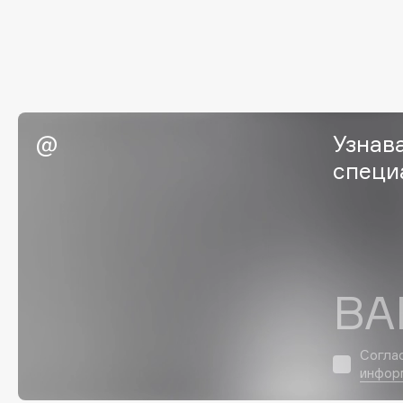
G
Garnier
Giardino Magico
Gecko
Gillette
Geltek
Givenchy
Узнав
Genosys
Global Keratin
ЭКСКЛЮЗИВ
специ
Global White
Geomar
H
ВА
Hadat Cosmetics
HELIBEAUTY
Hamis
Hempz
Согла
Hapica
HFC
инфор