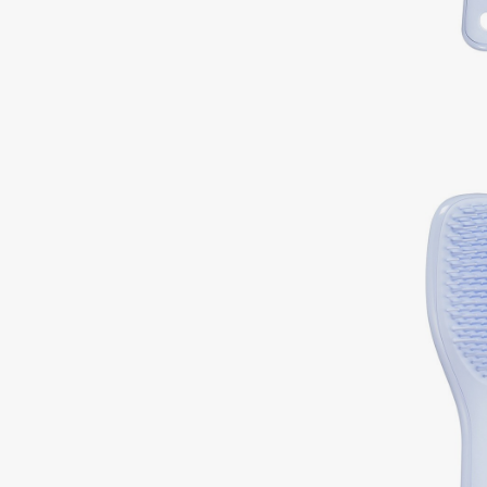
Подарки
0 - 9
Для дома
100BON
22|11
Техника
A
Acqua di Parma
Amina Daudova Brushes
Acque di Italia
Amouage
Adele for you
Amuleto Di Casa
Advante
Angiopharm
ЭКСКЛЮЗИВ
ЭКСКЛЮЗИВ
Aesop
Annbeauty
Age Stop
Anua
ЭКСКЛЮЗИВ
Apadent
AHFA Cosmetics
Apagard
Ajmal