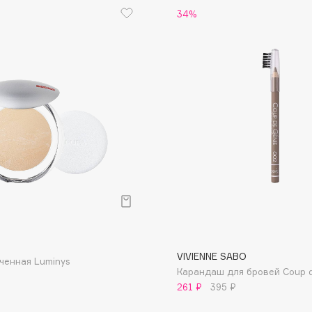
34%
Eva Mosaic
Ex Nihilo
EXOARI L
Fragrance Du Bois
Frederic Malle
р
Frudia
Funny Organix
VIVIENNE SABO
ченная Luminys
Карандаш для бровей Coup d
261 ₽
395 ₽