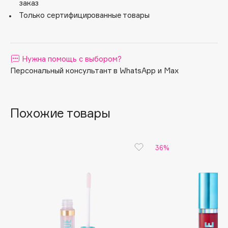
заказ
Apagard
Только сертифицированные товары
15
Aravia Professional
Arcadia
Archetype
Нужна помощь с выбором?
Architect Demidoff
Персональный консультант в WhatsApp и Max
ARIVE MAKEUP
Art&Fact
Похожие товары
Art-Visage
Artdeco
Astra
36%
Atelier Rebul
Augustinus Bader
Aveda
Avene