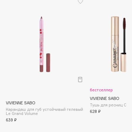
Cadence
Capelli Dorati
Carbon Theory
Carmex
Carolina Herrera
Catrice
Celimax
Cettua
Chupa Chups
Clarette
бестселлер
Clarins
VIVIENNE SABO
Clarins Precious
VIVIENNE SABO
НОВИНКА
Тушь для ресниц Caba
Карандаш для губ устойчивый гелевый
Clinique
628 ₽
Le Grand Volume
Clive Christian
639 ₽
Club De Nuit