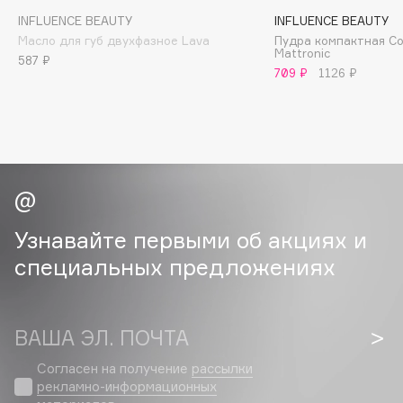
Deonica
INFLUENCE BEAUTY
INFLUENCE BEAUTY
Dessange
Масло для губ двухфазное Lava
Пудра компактная C
Mattronic
587 ₽
Dior
709 ₽
1126 ₽
Divage
Dolce & Gabbana
Dolomit
Dorco
DP Daily Perfection
Dr. Vranjes Firenze
Узнавайте первыми об акциях и
Dr.Althea
специальных предложениях
Dr.Ceuracle
Dr.Jart+
DSD de Luxe
ВАША ЭЛ. ПОЧТА
Dyson
Согласен на получение
рассылки
рекламно-информационных