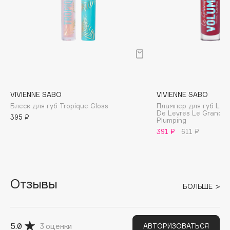
B
Babor
Baffy
Balmain Hair Couture
ЭКСКЛЮЗИВ
Banderas
Basicare
VIVIENNE SABO
VIVIENNE SABO
Batiste
Блеск для губ Tropique Gloss
Плампер для губ Lip 
De Levres Le Grande 
Beauty Bomb
395 ₽
Plumping
Beauty Pati
391 ₽
611 ₽
Beautyblades
НОВИНКА
beautyblender
Bebble
Отзывы
БОЛЬШЕ
Beverly Hills Polo Club
Biodance
Bioderma
5.0
3
оценки
АВТОРИЗОВАТЬСЯ