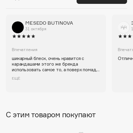
Biomed
Biorepair
Blanx
MESEDO BUTINOVA
Blistex
31 октября
BLOME
Boadicea The Victorious
Впечатления
Впечат
Bobbi Brown
шикарный блеск, очень нравится с
Отличн
BOOMSHOP
карандашами этого же бренда
BORK
использовать самое то, а поверх помады
вообще классно, на губах выглядит
Brunello Cucinelli
ЕЩЁ
невероятно! самый любимый оттенок-11
Bvlgari
😍
by TERRY
BY WISHTREND
Byredo
С этим товаром покупают
C