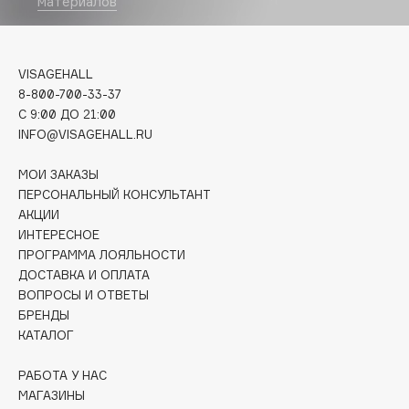
E
материалов
Eat My
Ecolatier
VISAGEHALL
8-800-700-33-37
Ecotools
C 9:00 ДО 21:00
EGG
INFO@VISAGEHALL.RU
EGIA
Eigshow
МОИ ЗАКАЗЫ
ПЕРСОНАЛЬНЫЙ КОНСУЛЬТАНТ
Elemis
АКЦИИ
Elian Russia
ИНТЕРЕСНОЕ
Elie Saab
ПРОГРАММА ЛОЯЛЬНОСТИ
Ella Bartsueva Brushes
ДОСТАВКА И ОПЛАТА
ВОПРОСЫ И ОТВЕТЫ
EMBRACE Haircare
БРЕНДЫ
Emmanuelle Jane
КАТАЛОГ
Enough
РАБОТА У НАС
EpilProfi
МАГАЗИНЫ
Erborian