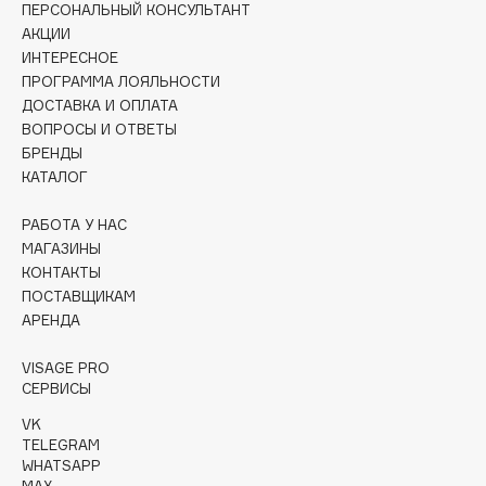
ПЕРСОНАЛЬНЫЙ КОНСУЛЬТАНТ
Collagenina
АКЦИИ
Consly
ИНТЕРЕСНОЕ
Corimo
ПРОГРАММА ЛОЯЛЬНОСТИ
CosRX
ДОСТАВКА И ОПЛАТА
ВОПРОСЫ И ОТВЕТЫ
Cottolina
БРЕНДЫ
Crescina
КАТАЛОГ
Cunzite
Curaprox
РАБОТА У НАС
МАГАЗИНЫ
КОНТАКТЫ
D
ПОСТАВЩИКАМ
АРЕНДА
d'Alba
VISAGE PRO
DABO
СЕРВИСЫ
DARLING*
VK
Darphin
TELEGRAM
WHATSAPP
Davines
MAX