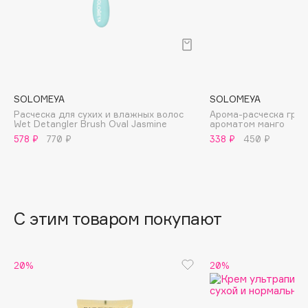
B
Babor
Baffy
Balmain Hair Couture
ЭКСКЛЮЗИВ
Banderas
SOLOMEYA
SOLOMEYA
Расческа для сухих и влажных волос
Арома-расческа греб
Basicare
Wet Detangler Brush Oval Jasmine
ароматом манго
Batiste
578 ₽
770 ₽
338 ₽
450 ₽
Beauty Bomb
Beauty Pati
Beautyblades
НОВИНКА
С этим товаром покупают
beautyblender
Bebble
Beverly Hills Polo Club
20%
20%
Biodance
Bioderma