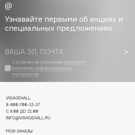
Cadence
Узнавайте первыми об акциях и
Capelli Dorati
специальных предложениях
Carbon Theory
Carmex
Carolina Herrera
ВАША ЭЛ. ПОЧТА
Catrice
Согласен на получение
рассылки
Celimax
рекламно-информационных
Cettua
материалов
Chupa Chups
Clarette
Clarins
VISAGEHALL
Clarins Precious
8-800-700-33-37
C 9:00 ДО 21:00
Clinique
INFO@VISAGEHALL.RU
Clive Christian
Club De Nuit
МОИ ЗАКАЗЫ