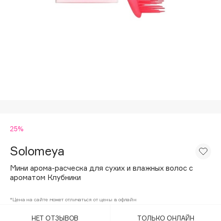
Подарки
Tom Ford
HFC
Для дома
Angiopharm
Техника
KIKO Milano
Estée Lauder
Clarins
0 - 9
25%
100BON
22|11
Solomeya
Мини арома-расческа для сухих и влажных волос с
A
ароматом Клубники
Acqua di Parma
*Цена на сайте может отличаться от цены в офлайн
Acque di Italia
НЕТ ОТЗЫВОВ
ТОЛЬКО ОНЛАЙН