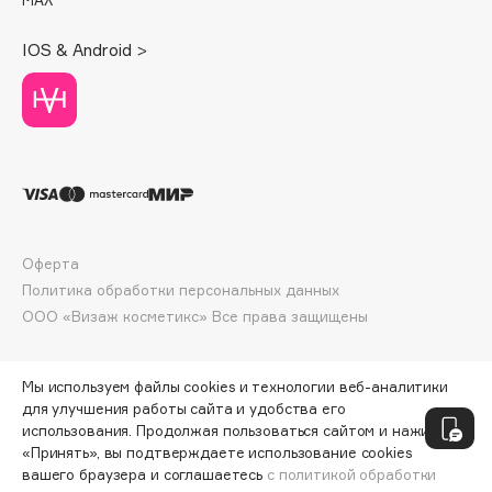
Deonica
Dessange
IOS & Android >
Dior
Divage
Dolce & Gabbana
Dolomit
Dorco
DP Daily Perfection
Dr. Vranjes Firenze
Оферта
Политика обработки персональных данных
Dr.Althea
ООО «Визаж косметикс» Все права защищены
Dr.Ceuracle
Dr.Jart+
DSD de Luxe
Мы используем файлы cookies и технологии веб-аналитики
для улучшения работы сайта и удобства его
Dyson
использования. Продолжая пользоваться сайтом и нажимая
«Принять», вы подтверждаете использование cookies
вашего браузера и соглашаетесь
с политикой обработки