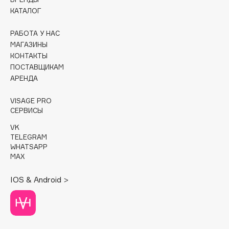
КАТАЛОГ
Cadence
Capelli Dorati
РАБОТА У НАС
МАГАЗИНЫ
Carbon Theory
КОНТАКТЫ
Carmex
ПОСТАВЩИКАМ
Carolina Herrera
АРЕНДА
Catrice
VISAGE PRO
Celimax
СЕРВИСЫ
Cettua
VK
Chupa Chups
TELEGRAM
WHATSAPP
Clarette
MAX
Clarins
Clarins Precious
IOS & Android >
Clinique
Clive Christian
Club De Nuit