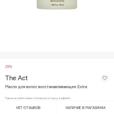
Подарки
Tom Ford
HFC
Для дома
Angiopharm
Техника
KIKO Milano
Estée Lauder
Clarins
0 - 9
25%
100BON
22|11
The Act
Масло для волос восстанавливающее Extra
A
*Цена на сайте может отличаться от цены в офлайн
Acqua di Parma
НЕТ ОТЗЫВОВ
НАЛИЧИЕ В МАГАЗИНАХ
Acque di Italia