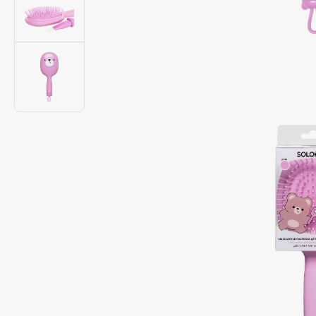
Подарки
0 - 9
Для дома
100BON
22|11
Техника
A
Acqua di Parma
Amina Daudova Brushes
Acque di Italia
Amouage
Adele for you
Amuleto Di Casa
Advante
Angiopharm
ЭКСКЛЮЗИВ
ЭКСКЛЮЗИВ
Aesop
Annbeauty
Age Stop
Anua
ЭКСКЛЮЗИВ
Apadent
AHFA Cosmetics
Apagard
Ajmal