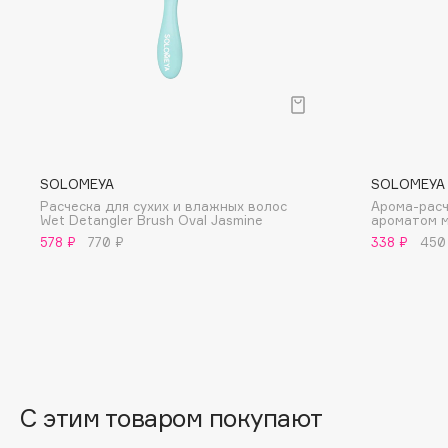
G
Garnier
Giardino Magico
Gecko
Gillette
Geltek
Givenchy
Genosys
Global Keratin
ЭКСКЛЮЗИВ
SOLOMEYA
SOLOMEYA
Global White
Geomar
Расческа для сухих и влажных волос
Арома-расч
Wet Detangler Brush Oval Jasmine
ароматом 
578 ₽
770 ₽
338 ₽
450
H
Hadat Cosmetics
HELIBEAUTY
Hamis
Hempz
Hapica
HFC
С этим товаром покупают