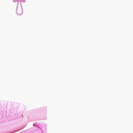
Consly
Corimo
CosRX
Cottolina
Crescina
Cunzite
Curaprox