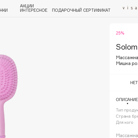
АКЦИИ
НКИ
ИНТЕРЕСНОЕ
ПОДАРОЧНЫЙ СЕРТИФИКАТ
25%
P
Q
R
S
T
U
V
W
Y
Z
А - Я
Solom
Массажна
Мишка ро
НЕ
Angiopharm
KIKO Milano
ОПИСАНИЕ
Estée Lauder
Тип проду
Clarins
Страна бр
Для кого
Массажная