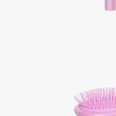
BLOME
C
Cadence
Chupa Chups
Capelli Dorati
Clarette
Carbon Theory
Clarins
Carmex
Clarins Precious
НОВИНКА
Carolina Herrera
Clinique
Catrice
Clive Christian
Celimax
Club De Nuit
Cettua
Collagenina