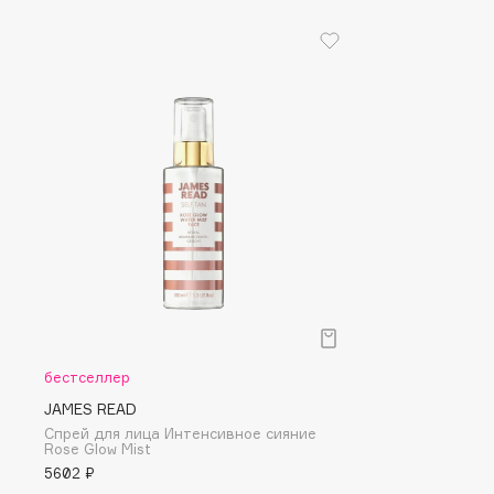
I
I Love My Hair
INGLOT
Iceberg
Initio
Icon Skin
Insight Professional
Influence Beauty
Institut Esthederm
J
James Read
Janeke
бестселлер
Jan Marini
Jimmy Choo
JAMES READ
ЭКСКЛЮЗИВ
Спрей для лица Интенсивное сияние
JMsolution
Jane Iredale
Rose Glow Mist
5602 ₽