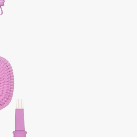
Aveda
Avene
Boadicea The Victorious
Bobbi Brown
BOOMSHOP
BORK
Brunello Cucinelli
Bvlgari
by TERRY
BY WISHTREND
Byredo