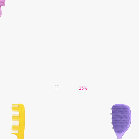
Etude organix
Eva Mosaic
Ex Nihilo
EXOARI L
Fragrance Du Bois
25%
Frederic Malle
Frudia
Funny Organix