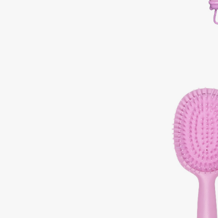
Aravia Professional
Alix Avien
Arcadia
Allies of Skin
Archetype
AMAN
B
Babor
beautyblender
Baffy
Bebble
Balmain Hair Couture
Beverly Hills Polo Club
ЭКСКЛЮЗИВ
Biodance
Banderas
Bioderma
Basicare
Biomed
Batiste
Biorepair
Beauty Bomb
Blanx
Beauty Pati
Blistex
Beautyblades
НОВИНКА