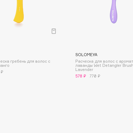
Gourmandise
Grace Day
Guerlain
Guess
SOLOMEYA
еска гребень для волос с
Расческа для волос с арома
манго
лаванды Wet Detangler Brush
Lavender
 ₽
578 ₽
770 ₽
Holika Holika
Holly Polly
Holy Land