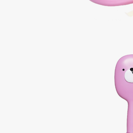
D
d'Alba
Dior
DABO
Divage
DARLING*
Dolce & Gabbana
Darphin
Dolomit
Davines
Dorco
Deonica
DP Daily Perfection
Dessange
Dr. Vranjes Firenze
E
Eat My
Ella Bartsueva Brushes
Ecolatier
EMBRACE Haircare
Ecotools
Emmanuelle Jane
EGIA
Enough