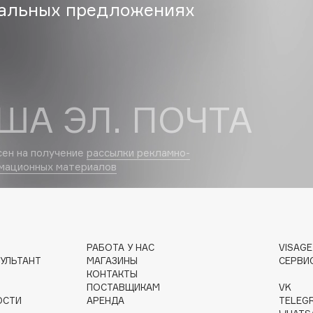
альных предложениях
Dr.Althea
Dr.Ceuracle
Dr.Jart+
DSD de Luxe
ША ЭЛ. ПОЧТА
Dyson
сен на получение
рассылки рекламно-
мационных материалов
РАБОТА У НАС
VISAG
Estée Lauder
УЛЬТАНТ
МАГАЗИНЫ
СЕРВИ
Etat Pur
КОНТАКТЫ
ПОСТАВЩИКАМ
VK
Etude House
ОСТИ
АРЕНДА
TELEG
Etude organix