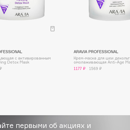
Consly
OFESSIONAL
ARAVIA PROFESSIONAL
Corimo
щающая с активированным
Крем-маска для шеи деколь
CosRX
ying Detox Mask
омолаживающая Anti-Age M
₽
1177 ₽
1569 ₽
Cottolina
Crescina
Cunzite
Curaprox
айте первыми об акциях и