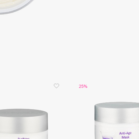
Aveda
Avene
Boadicea The Victorious
Bobbi Brown
BOOMSHOP
25%
BORK
Brunello Cucinelli
Bvlgari
by TERRY
BY WISHTREND
Byredo