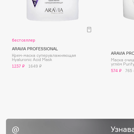
BLOME
C
бестселлер
Cadence
Chupa Chups
ARAVIA PROFESSIONAL
ARAVIA PR
Capelli Dorati
Clarette
Крем-маска суперувлажняющая
Hyaluronic Acid Mask
Маска очи
Carbon Theory
Clarins
углём Purif
1237 ₽
1649 ₽
574 ₽
765 
Carmex
Clarins Precious
Carolina Herrera
Clinique
Catrice
Clive Christian
Celimax
Club De Nuit
Cettua
Collagenina
Узнав