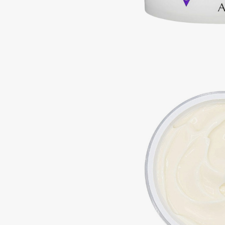
Подарки
0 - 9
Для дома
100BON
22|11
Техника
A
Acqua di Parma
Amina Daudova Brushes
Acque di Italia
Amouage
Adele for you
Amuleto Di Casa
Advante
Angiopharm
ЭКСКЛЮЗИВ
ЭКСКЛЮЗИВ
Aesop
Annbeauty
Age Stop
Anua
ЭКСКЛЮЗИВ
Apadent
AHFA Cosmetics
Apagard
Ajmal