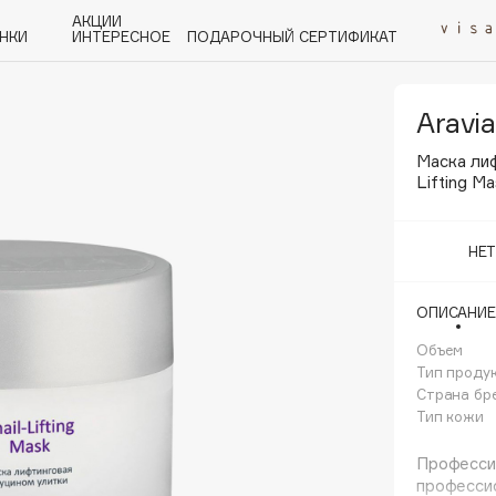
АКЦИИ
НКИ
ИНТЕРЕСНОЕ
ПОДАРОЧНЫЙ СЕРТИФИКАТ
Aravia
P
Q
R
S
T
U
V
W
Y
Z
А - Я
Маска лиф
Lifting M
НЕ
ОПИСАНИЕ
Angiopharm
KIKO Milano
Объем
Тип проду
Estée Lauder
Страна бр
Clarins
Тип кожи
Професси
профессио