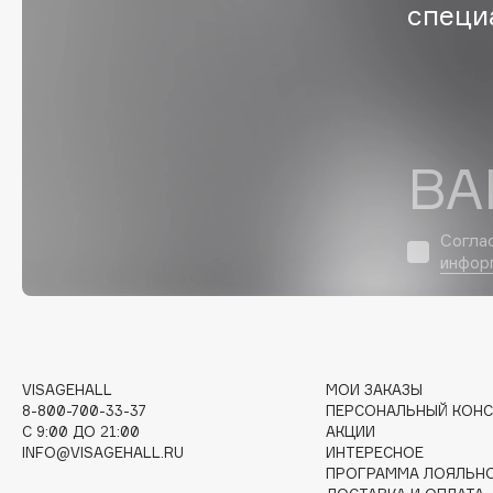
D
специ
d'Alba
Dior
DABO
Divage
DARLING*
Dolce & Gabbana
Darphin
Dolomit
ВА
Davines
Dorco
Deonica
DP Daily Perfection
Согла
Dessange
Dr. Vranjes Firenze
инфор
E
VISAGEHALL
МОИ ЗАКАЗЫ
Eat My
Ella Bartsueva Brushes
8-800-700-33-37
ПЕРСОНАЛЬНЫЙ КОНС
Ecolatier
EMBRACE Haircare
C 9:00 ДО 21:00
АКЦИИ
INFO@VISAGEHALL.RU
ИНТЕРЕСНОЕ
Ecotools
Emmanuelle Jane
ПРОГРАММА ЛОЯЛЬН
EGG
Enough