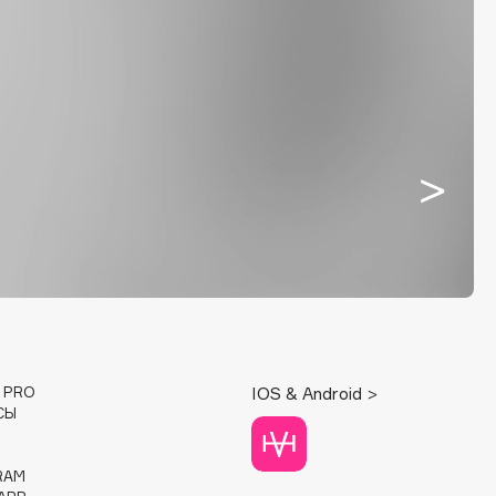
E PRO
IOS & Android >
СЫ
RAM