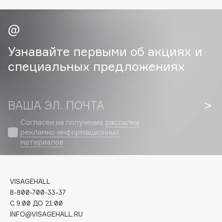
Cadence
Capelli Dorati
Carbon Theory
Узнавайте первыми об акциях и
Carmex
специальных предложениях
Carolina Herrera
Catrice
Celimax
ВАША ЭЛ. ПОЧТА
Cettua
Согласен на получение
рассылки
Chupa Chups
рекламно-информационных
материалов
Clarette
Clarins
Clarins Precious
НОВИНКА
VISAGEHALL
Clinique
8-800-700-33-37
Clive Christian
C 9:00 ДО 21:00
INFO@VISAGEHALL.RU
Club De Nuit