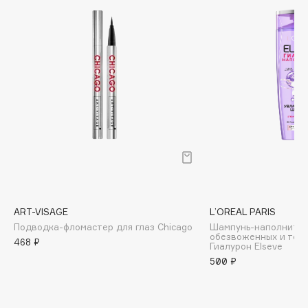
Biomed
Biorepair
Blanx
Blistex
BLOME
Boadicea The Victorious
Bobbi Brown
BOOMSHOP
BORK
Brunello Cucinelli
Bvlgari
ART-VISAGE
L’OREAL PARIS
by TERRY
Подводка-фломастер для глаз Chicago
Шампунь-наполнител
BY WISHTREND
обезвоженных и тонк
468 ₽
Гиалурон Elseve
Byredo
500 ₽
C