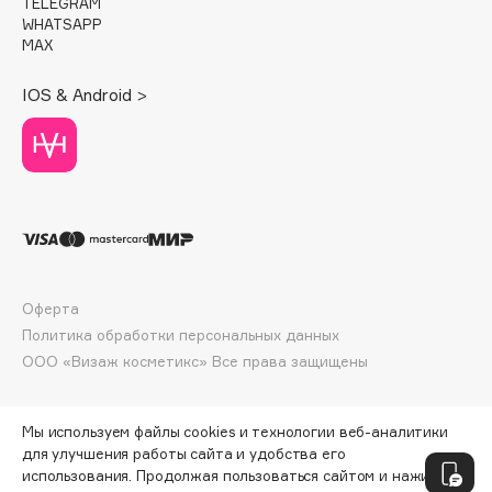
TELEGRAM
Deonica
WHATSAPP
MAX
Dessange
Dior
IOS & Android >
Divage
Dolce & Gabbana
Dolomit
Dorco
DP Daily Perfection
Dr. Vranjes Firenze
Dr.Althea
Оферта
Dr.Ceuracle
Политика обработки персональных данных
Dr.Jart+
ООО «Визаж косметикс» Все права защищены
DSD de Luxe
Dyson
Мы используем файлы cookies и технологии веб-аналитики
для улучшения работы сайта и удобства его
использования. Продолжая пользоваться сайтом и нажимая