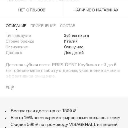
Adele for you
Финал лета
НЕТ ОТЗЫВОВ
НАЛИЧИЕ В МАГАЗИНАХ
Advante
ЭКСКЛЮЗИВ
1 АВГ - 31 АВГ
Aesop
ОПИСАНИЕ
ПРИМЕНЕНИЕ
СОСТАВ
Age Stop
ЭКСКЛЮЗИВ
Тип продукта
Зубная паста
AHFA Cosmetics
Страна бренда
Италия
Ajmal
Назначение
Очищение
Для кого
Для детей
Alix Avien
Allies of Skin
Детская зубная паста PRESIDENT Клубника от 3 до 6
AMAN
лет обеспечивает заботу о деснах, укрепление эмали и
эффективное очищение.
Amina Daudova Brushes
Безопасно при проглатывании! Гелевая форма зубной
Amouage
пасты облегчает очищение в труднодоступных местах.
ЕЩЁ
Эффективность клинически доказана. Одобрено
Amuleto Di Casa
детскими стоматологами. 98% натуральный состав
Angiopharm
ЭКСКЛЮЗИВ
-Биодоступный кальций способствует интенсивной
реминерализации, укрепляя эмаль молочных и
Бесплатная доставка от 1500 ₽
Annbeauty
постоянных зубов
Карта 10% всем зарегистрированным пользователям
Anua
-Календула снижает риск воспаления
Скидка 500 ₽ по промокоду VISAGEHALL на первый
Apadent
-Ксилитол 10% подавляет рост бактерий и сокращает