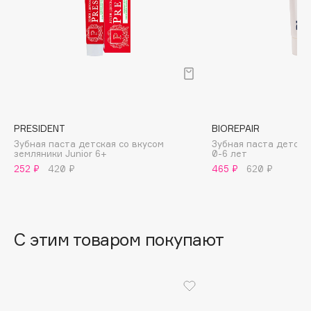
B
Babor
Baffy
Balmain Hair Couture
ЭКСКЛЮЗИВ
Banderas
Basicare
PRESIDENT
BIOREPAIR
Batiste
Зубная паста детская со вкусом
Зубная паста детская
земляники Junior 6+
0-6 лет
Beauty Bomb
252 ₽
420 ₽
465 ₽
620 ₽
Beauty Pati
Beautyblades
НОВИНКА
beautyblender
С этим товаром покупают
Bebble
Beverly Hills Polo Club
Biodance
Bioderma