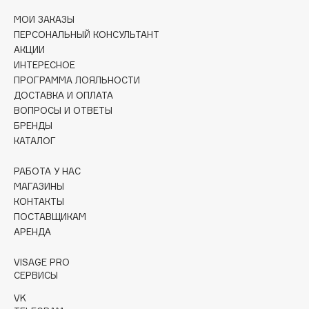
Collagenina
МОИ ЗАКАЗЫ
Consly
ПЕРСОНАЛЬНЫЙ КОНСУЛЬТАНТ
Corimo
АКЦИИ
ИНТЕРЕСНОЕ
CosRX
ПРОГРАММА ЛОЯЛЬНОСТИ
Cottolina
ДОСТАВКА И ОПЛАТА
Crescina
ВОПРОСЫ И ОТВЕТЫ
Cunzite
БРЕНДЫ
КАТАЛОГ
Curaprox
РАБОТА У НАС
МАГАЗИНЫ
D
КОНТАКТЫ
ПОСТАВЩИКАМ
d'Alba
АРЕНДА
DABO
VISAGE PRO
DARLING*
СЕРВИСЫ
Darphin
VK
Davines