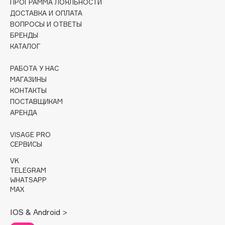
ПРОГРАММА ЛОЯЛЬНОСТИ
Collagenina
ДОСТАВКА И ОПЛАТА
Consly
ВОПРОСЫ И ОТВЕТЫ
Corimo
БРЕНДЫ
КАТАЛОГ
CosRX
Cottolina
РАБОТА У НАС
Crescina
МАГАЗИНЫ
Cunzite
КОНТАКТЫ
ПОСТАВЩИКАМ
Curaprox
АРЕНДА
VISAGE PRO
D
СЕРВИСЫ
VK
d'Alba
TELEGRAM
DABO
WHATSAPP
MAX
DARLING*
Darphin
IOS & Android >
Davines