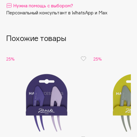
Нужна помощь с выбором?
Apagard
Персональный консультант в WhatsApp и Max
Aravia Professional
Arcadia
Archetype
Похожие товары
Architect Demidoff
ARIVE MAKEUP
Art&Fact
25%
25%
Art-Visage
Artdeco
Astra
Atelier Rebul
Augustinus Bader
Aveda
Avene