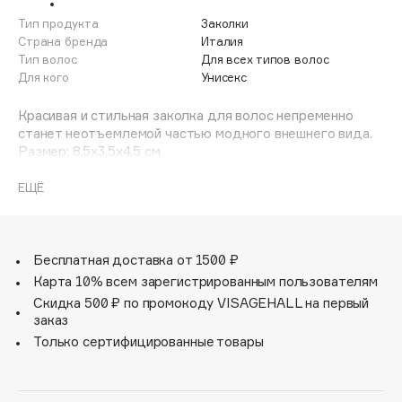
Adele for you
Тип продукта
Заколки
Финал лета
Advante
Страна бренда
Италия
ЭКСКЛЮЗИВ
1 АВГ - 31 АВГ
Тип волос
Для всех типов волос
Aesop
Для кого
Унисекс
Age Stop
ЭКСКЛЮЗИВ
Красивая и стильная заколка для волос непременно
AHFA Cosmetics
станет неотъемлемой частью модного внешнего вида.
Ajmal
Размер: 8,5x3,5x4,5 см
Alix Avien
ЕЩЁ
Allies of Skin
AMAN
Amina Daudova Brushes
Бесплатная доставка от 1500 ₽
Amouage
Карта 10% всем зарегистрированным пользователям
Amuleto Di Casa
Скидка 500 ₽ по промокоду VISAGEHALL на первый
заказ
Angiopharm
ЭКСКЛЮЗИВ
Только сертифицированные товары
Annbeauty
Anua
Apadent