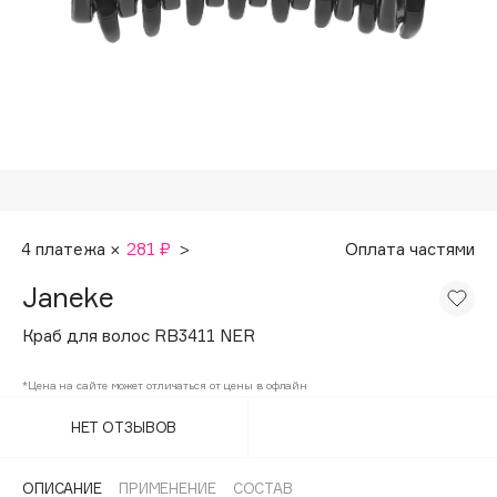
Подарки
Tom Ford
HFC
Для дома
Angiopharm
Техника
KIKO Milano
Estée Lauder
Clarins
0 - 9
4 платежа ×
281 ₽
>
Оплата частями
Janeke
100BON
22|11
Краб для волос RB3411 NER
*Цена на сайте может отличаться от цены в офлайн
A
НЕТ ОТЗЫВОВ
Acqua di Parma
Acque di Italia
ОПИСАНИЕ
ПРИМЕНЕНИЕ
СОСТАВ