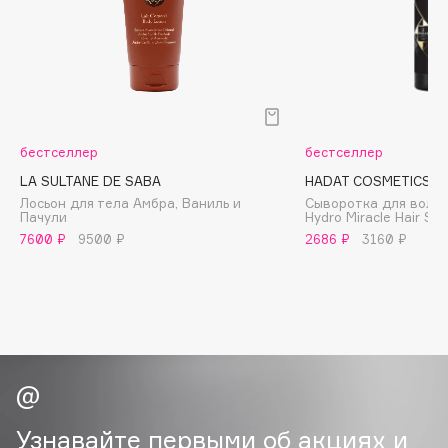
Biomed
Biorepair
Blanx
Blistex
BLOME
Boadicea The Victorious
бестселлер
бестселлер
Bobbi Brown
LA SULTANE DE SABA
HADAT COSMETICS
BOOMSHOP
Лосьон для тела Амбра, Ваниль и
Сыворотка для воло
Пачули
Hydro Miracle Hair Se
BORK
7600 ₽
9500 ₽
2686 ₽
3160 ₽
Brunello Cucinelli
Bvlgari
by TERRY
BY WISHTREND
Byredo
Узнавайте первыми об акциях и
C