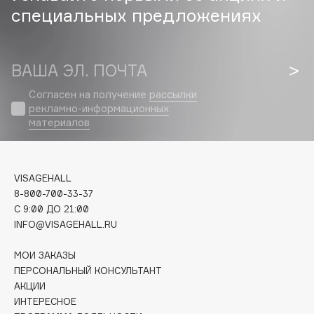
специальных предложениях
Cadence
Capelli Dorati
Carbon Theory
ВАША ЭЛ. ПОЧТА
Carmex
Согласен на получение
рассылки
Carolina Herrera
рекламно-информационных
материалов
Catrice
Celimax
Cettua
VISAGEHALL
Chupa Chups
8-800-700-33-37
Clarette
C 9:00 ДО 21:00
Clarins
INFO@VISAGEHALL.RU
Clarins Precious
МОИ ЗАКАЗЫ
Clinique
ПЕРСОНАЛЬНЫЙ КОНСУЛЬТАНТ
Clive Christian
АКЦИИ
Club De Nuit
ИНТЕРЕСНОЕ