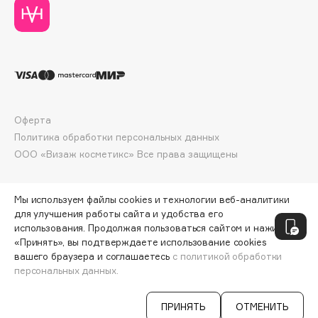
Deonica
Dessange
Dior
Divage
Dolce & Gabbana
Dolomit
Оферта
Dorco
Политика обработки персональных данных
DP Daily Perfection
ООО «Визаж косметикс» Все права защищены
Dr. Vranjes Firenze
Dr.Althea
Мы используем файлы cookies и технологии веб-аналитики
Dr.Ceuracle
для улучшения работы сайта и удобства его
использования. Продолжая пользоваться сайтом и нажимая
Dr.Jart+
«Принять», вы подтверждаете использование cookies
DSD de Luxe
вашего браузера и соглашаетесь
с политикой обработки
Dyson
персональных данных.
СООБЩИТЬ О ПОСТУПЛЕНИИ
1500 ₽
ПРИНЯТЬ
ОТМЕНИТЬ