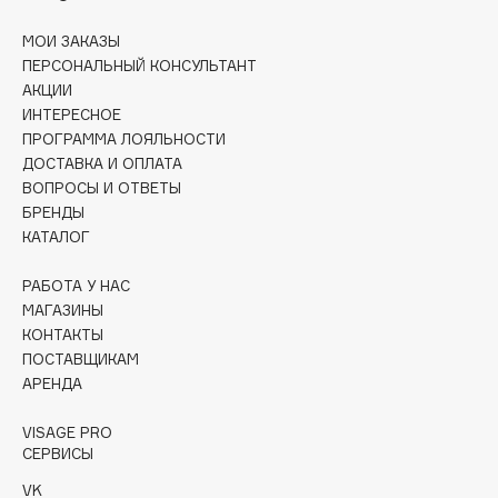
Collagenina
МОИ ЗАКАЗЫ
Consly
ПЕРСОНАЛЬНЫЙ КОНСУЛЬТАНТ
Corimo
АКЦИИ
CosRX
ИНТЕРЕСНОЕ
Cottolina
ПРОГРАММА ЛОЯЛЬНОСТИ
ДОСТАВКА И ОПЛАТА
Crescina
ВОПРОСЫ И ОТВЕТЫ
Cunzite
БРЕНДЫ
Curaprox
КАТАЛОГ
РАБОТА У НАС
D
МАГАЗИНЫ
КОНТАКТЫ
ПОСТАВЩИКАМ
d'Alba
АРЕНДА
DABO
DARLING*
VISAGE PRO
СЕРВИСЫ
Darphin
Davines
VK