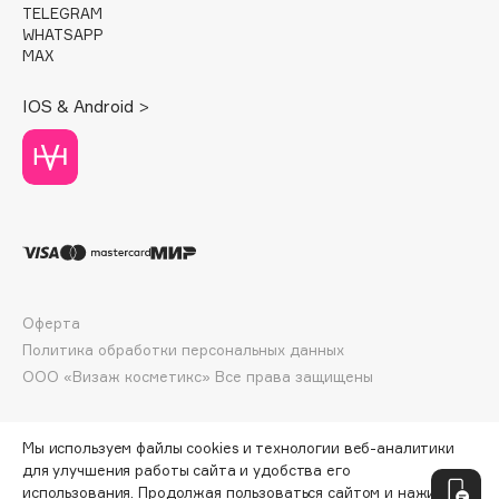
TELEGRAM
Deonica
WHATSAPP
Dessange
MAX
Dior
IOS & Android >
Divage
Dolce & Gabbana
Dolomit
Dorco
DP Daily Perfection
Dr. Vranjes Firenze
Dr.Althea
Оферта
Dr.Ceuracle
Политика обработки персональных данных
Dr.Jart+
ООО «Визаж косметикс» Все права защищены
DSD de Luxe
Dyson
Мы используем файлы cookies и технологии веб-аналитики
для улучшения работы сайта и удобства его
использования. Продолжая пользоваться сайтом и нажимая