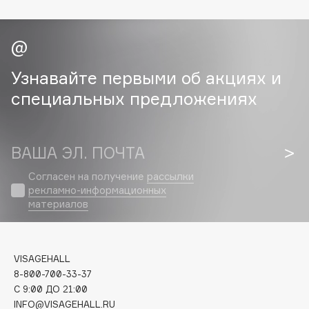
Cadence
Capelli Dorati
Carbon Theory
Узнавайте первыми об акциях и
Carmex
специальных предложениях
Carolina Herrera
Catrice
Celimax
ВАША ЭЛ. ПОЧТА
Cettua
Согласен на получение
рассылки
Chupa Chups
рекламно-информационных
Clarette
материалов
Clarins
Clarins Precious
НОВИНКА
VISAGEHALL
Clinique
8-800-700-33-37
Clive Christian
C 9:00 ДО 21:00
Club De Nuit
INFO@VISAGEHALL.RU