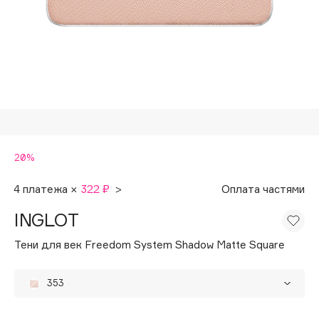
Подарки
Tom Ford
HFC
Для дома
Angiopharm
Техника
KIKO Milano
Estée Lauder
Clarins
0 - 9
20%
100BON
4 платежа ×
322 ₽
>
Оплата частями
22|11
INGLOT
Тени для век Freedom System Shadow Matte Square
A
353
Acqua di Parma
Acque di Italia
312
20%