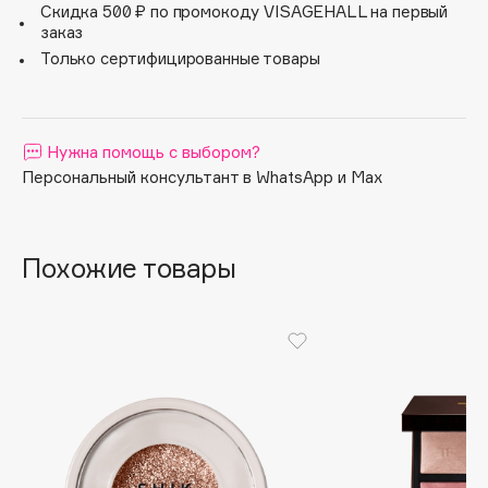
Все продукты системы Freedom от INGLOT
Скидка 500 ₽ по промокоду VISAGEHALL на первый
предлагаются в экологичных палетках многоразового
334
Apagard
заказ
использования.
Aravia Professional
Только сертифицированные товары
337
Arcadia
338
Archetype
Architect Demidoff
Нужна помощь с выбором?
339
Персональный консультант в WhatsApp и Max
ARIVE MAKEUP
340
Art&Fact
Art-Visage
342
Похожие товары
Artdeco
344
Astra
346
Atelier Rebul
Augustinus Bader
348
Aveda
349
Avene
351