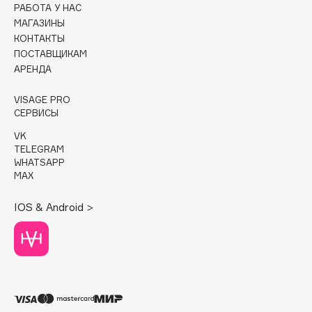
РАБОТА У НАС
МАГАЗИНЫ
Cadence
КОНТАКТЫ
Capelli Dorati
ПОСТАВЩИКАМ
Carbon Theory
АРЕНДА
Carmex
VISAGE PRO
Carolina Herrera
СЕРВИСЫ
Catrice
VK
Celimax
TELEGRAM
Cettua
WHATSAPP
MAX
Chupa Chups
Clarette
IOS & Android >
Clarins
Clarins Precious
Clinique
Clive Christian
Club De Nuit