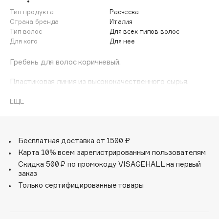
Adele for you
Тип продукта
Расческа
Финал лета
Advante
Страна бренда
Италия
ЭКСКЛЮЗИВ
Тип волос
Для всех типов волос
1 АВГ - 31 АВГ
Aesop
Для кого
Для нее
Age Stop
ЭКСКЛЮЗИВ
Гребень для волос коричневый.
AHFA Cosmetics
Ajmal
Пластиковая линия из высококачественного сырья,
большое разнообразие моделей и цветов, кончик
Alix Avien
расчески специально закруглен, чтобы предотвратить
ЕЩЁ
Allies of Skin
разрыв волоса.
AMAN
Размеры, мм: 28 х 6,5 х 0,5.
Amina Daudova Brushes
Бесплатная доставка от 1500 ₽
Amouage
Карта 10% всем зарегистрированным пользователям
Amuleto Di Casa
Скидка 500 ₽ по промокоду VISAGEHALL на первый
заказ
Angiopharm
ЭКСКЛЮЗИВ
Только сертифицированные товары
Annbeauty
Anua
Apadent