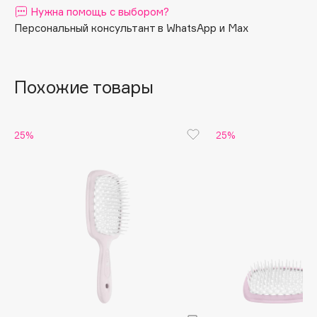
Нужна помощь с выбором?
Apagard
Персональный консультант в WhatsApp и Max
Aravia Professional
Arcadia
Archetype
Похожие товары
Architect Demidoff
ARIVE MAKEUP
25%
25%
Art&Fact
Art-Visage
Artdeco
Astra
Atelier Rebul
Augustinus Bader
Aveda
Avene