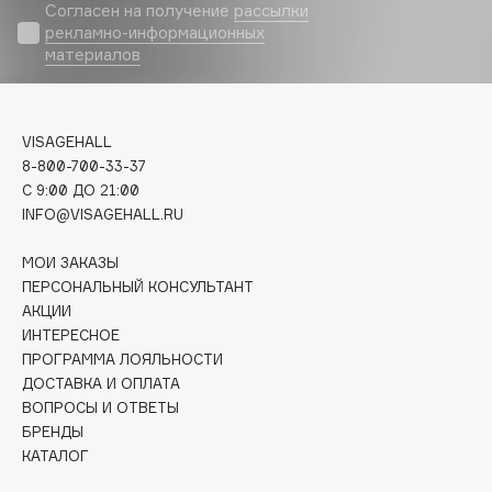
Biomed
Согласен на получение
рассылки
рекламно-информационных
Biorepair
материалов
Blanx
Blistex
BLOME
VISAGEHALL
Boadicea The Victorious
8-800-700-33-37
Bobbi Brown
C 9:00 ДО 21:00
INFO@VISAGEHALL.RU
BOOMSHOP
BORK
МОИ ЗАКАЗЫ
Brunello Cucinelli
ПЕРСОНАЛЬНЫЙ КОНСУЛЬТАНТ
АКЦИИ
Bvlgari
ИНТЕРЕСНОЕ
by TERRY
ПРОГРАММА ЛОЯЛЬНОСТИ
BY WISHTREND
ДОСТАВКА И ОПЛАТА
Byredo
ВОПРОСЫ И ОТВЕТЫ
БРЕНДЫ
КАТАЛОГ
C