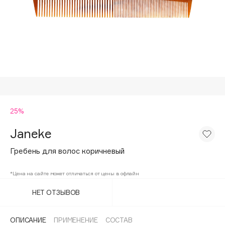
Подарки
Tom Ford
HFC
Для дома
Angiopharm
Техника
KIKO Milano
Estée Lauder
Clarins
0 - 9
25%
Janeke
100BON
22|11
Гребень для волос коричневый
*Цена на сайте может отличаться от цены в офлайн
A
НЕТ ОТЗЫВОВ
Acqua di Parma
Acque di Italia
ОПИСАНИЕ
ПРИМЕНЕНИЕ
СОСТАВ