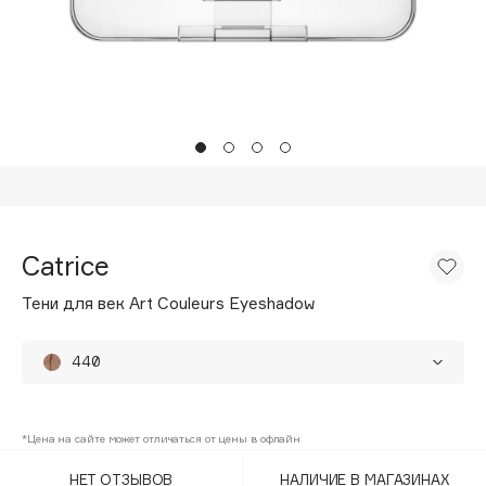
Подарки
Tom Ford
HFC
Для дома
Angiopharm
Техника
KIKO Milano
Estée Lauder
Clarins
0 - 9
Catrice
100BON
Тени для век Art Couleurs Eyeshadow
22|11
440
A
160
Acqua di Parma
*Цена на сайте может отличаться от цены в офлайн
350 Frosted Bronze
Acque di Italia
НЕТ ОТЗЫВОВ
НАЛИЧИЕ В МАГАЗИНАХ