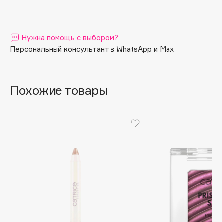
Apagard
Aravia Professional
Нужна помощь с выбором?
Arcadia
Персональный консультант в WhatsApp и Max
Archetype
Architect Demidoff
ARIVE MAKEUP
Похожие товары
Art&Fact
Art-Visage
Artdeco
Astra
Atelier Rebul
Augustinus Bader
Aveda
Avene