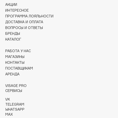
Collagenina
АКЦИИ
Consly
ИНТЕРЕСНОЕ
ПРОГРАММА ЛОЯЛЬНОСТИ
Corimo
ДОСТАВКА И ОПЛАТА
CosRX
ВОПРОСЫ И ОТВЕТЫ
Cottolina
БРЕНДЫ
КАТАЛОГ
Crescina
Cunzite
РАБОТА У НАС
Curaprox
МАГАЗИНЫ
КОНТАКТЫ
ПОСТАВЩИКАМ
D
АРЕНДА
d'Alba
VISAGE PRO
СЕРВИСЫ
DABO
VK
DARLING*
TELEGRAM
Darphin
WHATSAPP
Davines
MAX