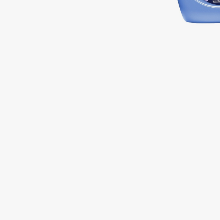
Подарки
0 - 9
Для дома
100BON
22|11
Техника
A
Acqua di Parma
Amina Daudova Brushes
Acque di Italia
Amouage
Adele for you
Amuleto Di Casa
Advante
Angiopharm
ЭКСКЛЮЗИВ
ЭКСКЛЮЗИВ
Aesop
Annbeauty
Age Stop
Anua
ЭКСКЛЮЗИВ
Apadent
AHFA Cosmetics
Apagard
Ajmal