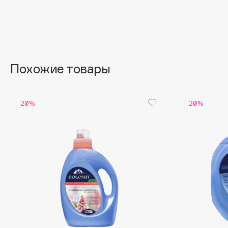
Aravia Professional
Alix Avien
Arcadia
Allies of Skin
Archetype
AMAN
Похожие товары
B
20%
20%
Babor
beautyblender
Baffy
Bebble
Balmain Hair Couture
Beverly Hills Polo Club
ЭКСКЛЮЗИВ
Biodance
Banderas
Bioderma
Basicare
Biomed
Batiste
Biorepair
Beauty Bomb
Blanx
Beauty Pati
Blistex
Beautyblades
НОВИНКА