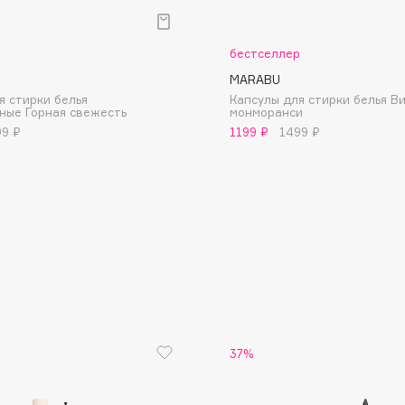
р
бестселлер
MARABU
я стирки белья
Капсулы для стирки белья В
ные Горная свежесть
монморанси
99 ₽
1199 ₽
1499 ₽
Consly
Corimo
CosRX
Cottolina
Crescina
Cunzite
Curaprox
37%