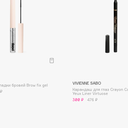
Dr.Althea
Dr.Ceuracle
Dr.Jart+
DSD de Luxe
Dyson
р
VIVIENNE SABO
ладки бровей Brow fix gel
Карандаш для глаз Crayon C
 ₽
Yeux Liner Virtuose
300 ₽
476 ₽
Estrâde
Estée Lauder
Etat Pur
Etude House