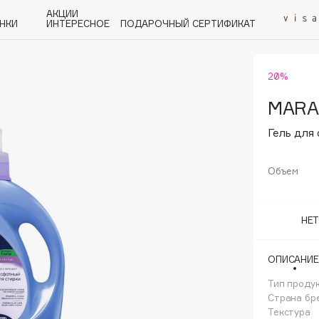
АКЦИИ
НКИ
ИНТЕРЕСНОЕ
ПОДАРОЧНЫЙ СЕРТИФИКАТ
20%
P
Q
R
S
T
U
V
W
Y
Z
А - Я
MARA
Гель для
Объем
Angiopharm
НЕ
KIKO Milano
Estée Lauder
ОПИСАНИЕ
Clarins
Тип проду
Страна бр
Текстура