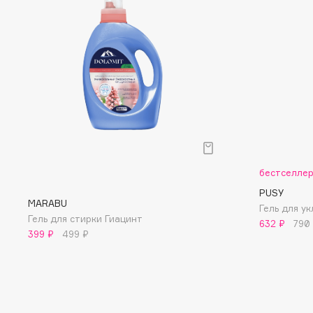
D
d'Alba
Dior
DABO
Divage
DARLING*
Dolce & Gabbana
Darphin
Dolomit
Davines
Dorco
Deonica
DP Daily Perfection
Dessange
Dr. Vranjes Firenze
бестселле
PUSY
MARABU
Гель для ук
E
Гель для стирки Гиацинт
632 ₽
790
399 ₽
499 ₽
Eat My
Ella Bartsueva Brushes
Ecolatier
EMBRACE Haircare
Ecotools
Emmanuelle Jane
EGIA
Enough