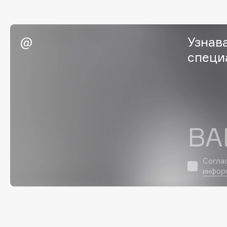
Eigshow
EpilProfi
Elemis
Erborian
Узнав
Elian Russia
Essence
специ
Elie Saab
Essential Parfums Paris
F
ВА
FANE
Flipper
Farmstay
FLOEMA
Согла
Felce Azzurra
Floraïku
инфор
Fillerina
Forlle'd
ЭКСКЛЮЗИВ
Fiona Franchimon