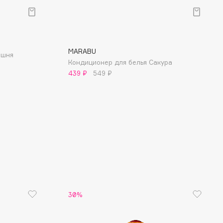
MARABU
ишня
Кондиционер для белья Сакура
439 ₽
549 ₽
30%